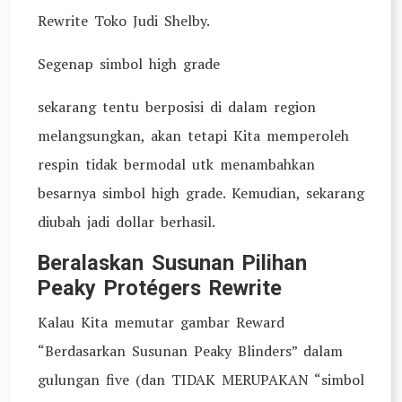
Rewrite Toko Judi Shelby.
Segenap simbol high grade
sekarang tentu berposisi di dalam region
melangsungkan, akan tetapi Kita memperoleh
respin tidak bermodal utk menambahkan
besarnya simbol high grade. Kemudian, sekarang
diubah jadi dollar berhasil.
Beralaskan Susunan Pilihan
Peaky Protégers Rewrite
Kalau Kita memutar gambar Reward
“Berdasarkan Susunan Peaky Blinders” dalam
gulungan five (dan TIDAK MERUPAKAN “simbol