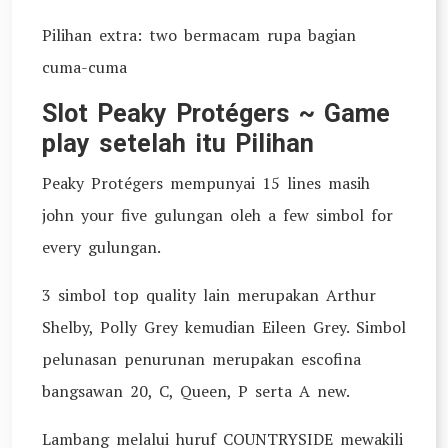
Pilihan extra: two bermacam rupa bagian
cuma-cuma
Slot Peaky Protégers ~ Game
play setelah itu Pilihan
Peaky Protégers mempunyai 15 lines masih
john your five gulungan oleh a few simbol for
every gulungan.
3 simbol top quality lain merupakan Arthur
Shelby, Polly Grey kemudian Eileen Grey. Simbol
pelunasan penurunan merupakan escofina
bangsawan 20, C, Queen, P serta A new.
Lambang melalui huruf COUNTRYSIDE mewakili