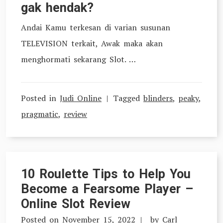
gak hendak?
Andai Kamu terkesan di varian susunan
TELEVISION terkait, Awak maka akan
menghormati sekarang Slot. …
Posted in
Judi Online
Tagged
blinders
,
peaky
,
pragmatic
,
review
10 Roulette Tips to Help You
Become a Fearsome Player –
Online Slot Review
Posted on
November 15, 2022
by
Carl