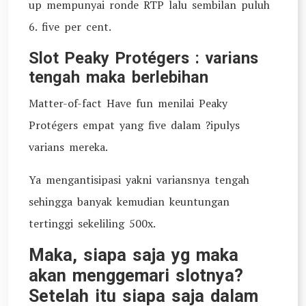
up mempunyai ronde RTP lalu sembilan puluh
6. five per cent.
Slot Peaky Protégers : varians
tengah maka berlebihan
Matter-of-fact Have fun menilai Peaky
Protégers empat yang five dalam ?ipulys
varians mereka.
Ya mengantisipasi yakni variansnya tengah
sehingga banyak kemudian keuntungan
tertinggi sekeliling 500x.
Maka, siapa saja yg maka
akan menggemari slotnya?
Setelah itu siapa saja dalam