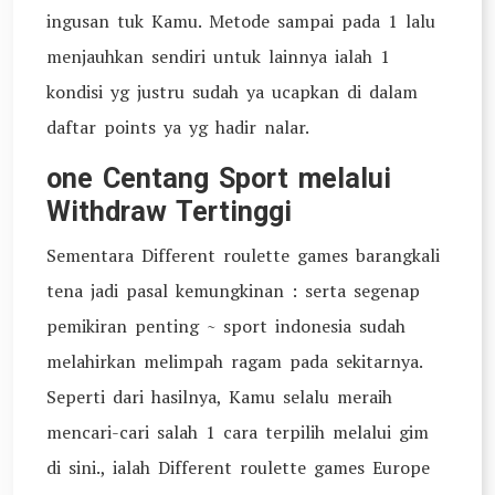
ingusan tuk Kamu. Metode sampai pada 1 lalu
menjauhkan sendiri untuk lainnya ialah 1
kondisi yg justru sudah ya ucapkan di dalam
daftar points ya yg hadir nalar.
one Centang Sport melalui
Withdraw Tertinggi
Sementara Different roulette games barangkali
tena jadi pasal kemungkinan : serta segenap
pemikiran penting ~ sport indonesia sudah
melahirkan melimpah ragam pada sekitarnya.
Seperti dari hasilnya, Kamu selalu meraih
mencari-cari salah 1 cara terpilih melalui gim
di sini., ialah Different roulette games Europe