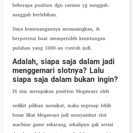
beberapa position dgn varians yg sungguh-
sungguh berlebihan.
Daya kemenangannya memusingkan, &
berpotensi buat memperoleh keuntungan
puluhan yang 1000-an contoh judi.
Adalah, siapa saja dalam jadi
menggemari slotnya? Lalu
siapa saja dalam bukan ingin?
Di sini. merupakan position Megaways oleh
sedikit pilihan memikat, maka segenap lebih
besar lihai Megaways jadi menyambut slot
machine game sekarang, sekalipun gak serasi