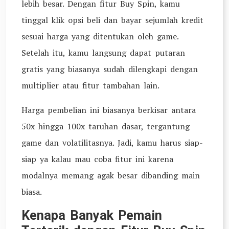
lebih besar. Dengan fitur Buy Spin, kamu
tinggal klik opsi beli dan bayar sejumlah kredit
sesuai harga yang ditentukan oleh game.
Setelah itu, kamu langsung dapat putaran
gratis yang biasanya sudah dilengkapi dengan
multiplier atau fitur tambahan lain.
Harga pembelian ini biasanya berkisar antara
50x hingga 100x taruhan dasar, tergantung
game dan volatilitasnya. Jadi, kamu harus siap-
siap ya kalau mau coba fitur ini karena
modalnya memang agak besar dibanding main
biasa.
Kenapa Banyak Pemain