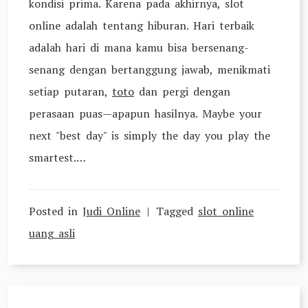
kondisi prima. Karena pada akhirnya, slot
online adalah tentang hiburan. Hari terbaik
adalah hari di mana kamu bisa bersenang-
senang dengan bertanggung jawab, menikmati
setiap putaran,
toto
dan pergi dengan
perasaan puas—apapun hasilnya. Maybe your
next "best day" is simply the day you play the
smartest.…
Posted in
Judi Online
Tagged
slot online
uang asli