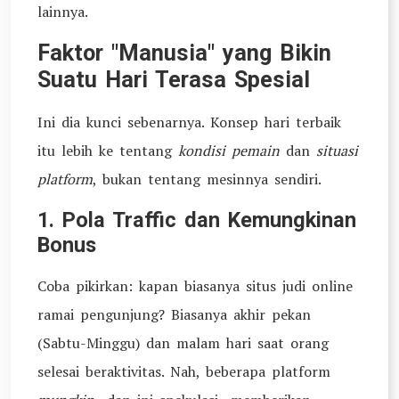
lainnya.
Faktor "Manusia" yang Bikin
Suatu Hari Terasa Spesial
Ini dia kunci sebenarnya. Konsep hari terbaik
itu lebih ke tentang
kondisi pemain
dan
situasi
platform
, bukan tentang mesinnya sendiri.
1. Pola Traffic dan Kemungkinan
Bonus
Coba pikirkan: kapan biasanya situs judi online
ramai pengunjung? Biasanya akhir pekan
(Sabtu-Minggu) dan malam hari saat orang
selesai beraktivitas. Nah, beberapa platform