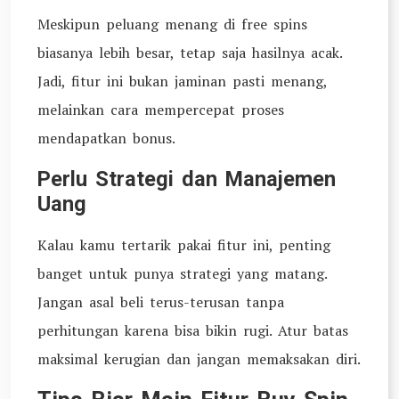
Meskipun peluang menang di free spins
biasanya lebih besar, tetap saja hasilnya acak.
Jadi, fitur ini bukan jaminan pasti menang,
melainkan cara mempercepat proses
mendapatkan bonus.
Perlu Strategi dan Manajemen
Uang
Kalau kamu tertarik pakai fitur ini, penting
banget untuk punya strategi yang matang.
Jangan asal beli terus-terusan tanpa
perhitungan karena bisa bikin rugi. Atur batas
maksimal kerugian dan jangan memaksakan diri.