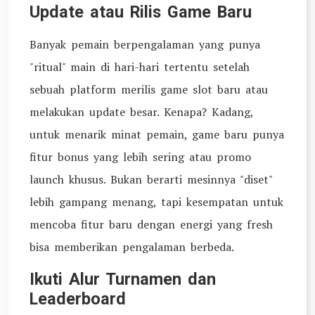
Update atau Rilis Game Baru
Banyak pemain berpengalaman yang punya
"ritual" main di hari-hari tertentu setelah
sebuah platform merilis game slot baru atau
melakukan update besar. Kenapa? Kadang,
untuk menarik minat pemain, game baru punya
fitur bonus yang lebih sering atau promo
launch khusus. Bukan berarti mesinnya "diset"
lebih gampang menang, tapi kesempatan untuk
mencoba fitur baru dengan energi yang fresh
bisa memberikan pengalaman berbeda.
Ikuti Alur Turnamen dan
Leaderboard