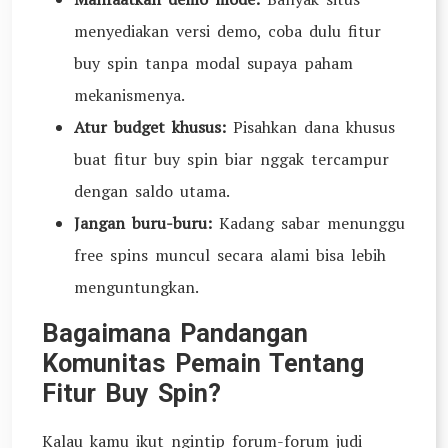
menyediakan versi demo, coba dulu fitur
buy spin tanpa modal supaya paham
mekanismenya.
Atur budget khusus:
Pisahkan dana khusus
buat fitur buy spin biar nggak tercampur
dengan saldo utama.
Jangan buru-buru:
Kadang sabar menunggu
free spins muncul secara alami bisa lebih
menguntungkan.
Bagaimana Pandangan
Komunitas Pemain Tentang
Fitur Buy Spin?
Kalau kamu ikut ngintip forum-forum judi