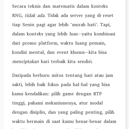
Secara teknis dan matematis dalam konteks
RNG,
tidak ada
. Tidak ada server yang di-reset
tiap Senin pagi agar lebih "murah hati". Tapi,
dalam konteks yang lebih luas—yaitu kombinasi
dari promo platform, waktu luang pemain,
kondisi mental, dan event khusus—kita bisa
menciptakan
hari terbaik kita sendiri.
Daripada berburu mitos tentang hari atau jam
sakti, lebih baik fokus pada hal-hal yang bisa
kamu kendalikan: pilih game dengan RTP
tinggi, pahami mekanismenya, atur modal
dengan disiplin, dan yang paling penting, pilih
waktu bermain di saat kamu benar-benar dalam