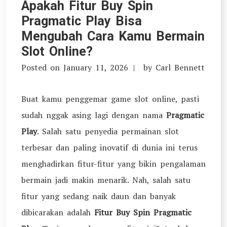
Apakah Fitur Buy Spin
Pragmatic Play Bisa
Mengubah Cara Kamu Bermain
Slot Online?
Posted on
January 11, 2026
by
Carl Bennett
Buat kamu penggemar game slot online, pasti
sudah nggak asing lagi dengan nama
Pragmatic
Play
. Salah satu penyedia permainan slot
terbesar dan paling inovatif di dunia ini terus
menghadirkan fitur-fitur yang bikin pengalaman
bermain jadi makin menarik. Nah, salah satu
fitur yang sedang naik daun dan banyak
dibicarakan adalah
Fitur Buy Spin Pragmatic