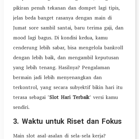
pikiran penuh tekanan dan dompet lagi tipis,
jelas beda banget rasanya dengan main di
Jumat sore sambil santai, baru terima gaji, dan
mood lagi bagus. Di kondisi kedua, kamu
cenderung lebih sabar, bisa mengelola bankroll
dengan lebih baik, dan mengambil keputusan
yang lebih tenang. Hasilnya? Pengalaman
bermain jadi lebih menyenangkan dan
terkontrol, yang secara subyektif bikin hari itu
terasa sebagai "
Slot Hari Terbaik
" versi kamu
sendiri.
3. Waktu untuk Riset dan Fokus
Main slot asal-asalan di sela-sela kerja?