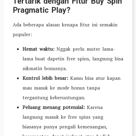
Tertarik dengan Fitur Buy Spin
Pragmatic Play?
Ada beberapa alasan kenapa fitur ini semakin
populer:
Hemat waktu:
Nggak perlu muter lama-
lama buat dapetin free spins, langsung bisa
nikmatin bonusnya.
Kontrol lebih besar:
Kamu bisa atur kapan
mau masuk ke mode bonus tanpa
tergantung keberuntungan.
Peluang menang potensial:
Karena
langsung masuk ke free spins yang
biasanya punya pengali kemenangan,