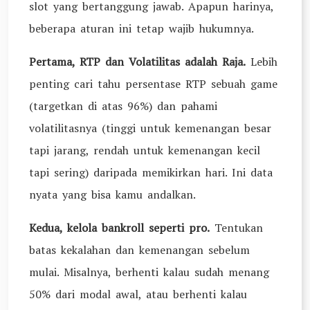
slot yang bertanggung jawab. Apapun harinya,
beberapa aturan ini tetap wajib hukumnya.
Pertama, RTP dan Volatilitas adalah Raja.
Lebih
penting cari tahu persentase RTP sebuah game
(targetkan di atas 96%) dan pahami
volatilitasnya (tinggi untuk kemenangan besar
tapi jarang, rendah untuk kemenangan kecil
tapi sering) daripada memikirkan hari. Ini data
nyata yang bisa kamu andalkan.
Kedua, kelola bankroll seperti pro.
Tentukan
batas kekalahan dan kemenangan sebelum
mulai. Misalnya, berhenti kalau sudah menang
50% dari modal awal, atau berhenti kalau