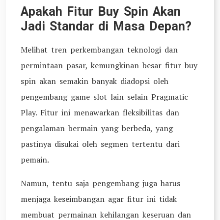
Apakah Fitur Buy Spin Akan
Jadi Standar di Masa Depan?
Melihat tren perkembangan teknologi dan
permintaan pasar, kemungkinan besar fitur buy
spin akan semakin banyak diadopsi oleh
pengembang game slot lain selain Pragmatic
Play. Fitur ini menawarkan fleksibilitas dan
pengalaman bermain yang berbeda, yang
pastinya disukai oleh segmen tertentu dari
pemain.
Namun, tentu saja pengembang juga harus
menjaga keseimbangan agar fitur ini tidak
membuat permainan kehilangan keseruan dan