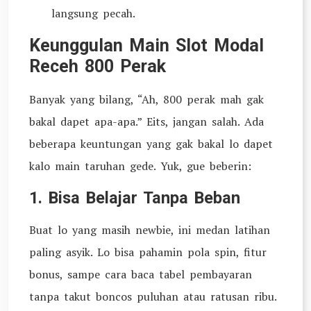
langsung pecah.
Keunggulan Main Slot Modal
Receh 800 Perak
Banyak yang bilang, “Ah, 800 perak mah gak
bakal dapet apa-apa.” Eits, jangan salah. Ada
beberapa keuntungan yang gak bakal lo dapet
kalo main taruhan gede. Yuk, gue beberin:
1. Bisa Belajar Tanpa Beban
Buat lo yang masih newbie, ini medan latihan
paling asyik. Lo bisa pahamin pola spin, fitur
bonus, sampe cara baca tabel pembayaran
tanpa takut boncos puluhan atau ratusan ribu.