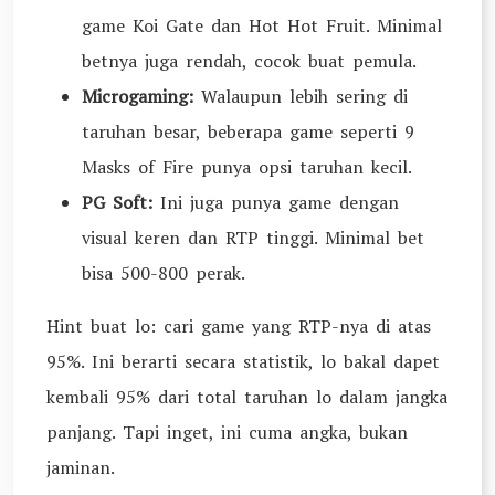
game Koi Gate dan Hot Hot Fruit. Minimal
betnya juga rendah, cocok buat pemula.
Microgaming:
Walaupun lebih sering di
taruhan besar, beberapa game seperti 9
Masks of Fire punya opsi taruhan kecil.
PG Soft:
Ini juga punya game dengan
visual keren dan RTP tinggi. Minimal bet
bisa 500-800 perak.
Hint buat lo: cari game yang RTP-nya di atas
95%. Ini berarti secara statistik, lo bakal dapet
kembali 95% dari total taruhan lo dalam jangka
panjang. Tapi inget, ini cuma angka, bukan
jaminan.