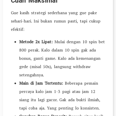
Cuan Maksimal
Gue kasih strategi sederhana yang gue pake
sehari-hari. Ini bukan rumus pasti, tapi cukup
efektif:
Metode 2x Lipat:
Mulai dengan 10 spin bet
800 perak. Kalo dalam 10 spin gak ada
bonus, ganti game. Kalo ada kemenangan
gede (misal 50x), langsung withdraw
setengahnya.
Main di Jam Tertentu:
Beberapa pemain
percaya kalo jam 1-3 pagi atau jam 12
siang itu lagi gacor. Gak ada bukti ilmiah,
tapi coba aja. Yang penting lo konsisten.