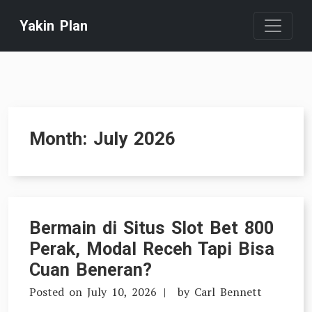
Skip
Yakin Plan
to
content
Month:
July 2026
Bermain di Situs Slot Bet 800
Perak, Modal Receh Tapi Bisa
Cuan Beneran?
Posted on
July 10, 2026
by
Carl Bennett