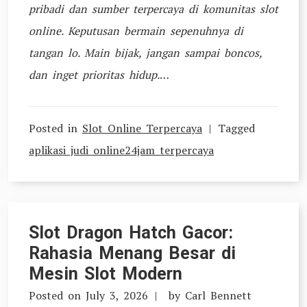
pribadi dan sumber terpercaya di komunitas slot
online. Keputusan bermain sepenuhnya di
tangan lo. Main bijak, jangan sampai boncos,
dan inget prioritas hidup.
…
Posted in
Slot Online Terpercaya
Tagged
aplikasi judi online24jam terpercaya
Slot Dragon Hatch Gacor:
Rahasia Menang Besar di
Mesin Slot Modern
Posted on
July 3, 2026
by
Carl Bennett