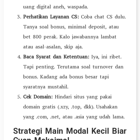
uang digital aneh, waspada.
Perhatikan Layanan CS:
Coba chat CS dulu.
Tanya soal bonus, minimal deposit, atau
bet 800 perak. Kalo jawabannya lambat
atau asal-asalan, skip aja.
Baca Syarat dan Ketentuan:
Iya, ini ribet.
Tapi penting. Terutama soal turnover dan
bonus. Kadang ada bonus besar tapi
syaratnya mustahil.
Cek Domain:
Hindari situs yang pakai
domain gratis (.xzy, .top, dkk). Usahakan
yang .com, .net, atau .asia yang udah lama.
Strategi Main Modal Kecil Biar