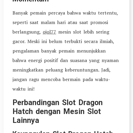
Banyak pemain percaya bahwa waktu tertentu,
seperti saat malam hari atau saat promosi
berlangsung,
ojol77
mesin slot lebih sering
gacor. Meski ini belum terbukti secara ilmiah,
pengalaman banyak pemain menunjukkan
bahwa energi positif dan suasana yang nyaman
meningkatkan peluang keberuntungan. Jadi,
jangan ragu mencoba bermain pada waktu-
waktu ini!
Perbandingan Slot Dragon
Hatch dengan Mesin Slot
Lainnya