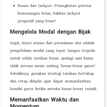
Bonus dan Jackpot: Peningkatan potensi
kemenangan besar, bahkan jackpot
progresif yang besar!
Mengelola Modal dengan Bijak
Ingat, kunci utama dari permainan slot adalah
pengelolaan modal yang tepat. Jangan tergoda
untuk selalu taruhan besar, apalagi saat kamu
tidak merasa mesin sedang ‘benar-benar gacor’.
Sebaliknya, gunakan strategi taruhan bertahap
dan tetap disiplin agar dapat memanfaatkan
kondisi gacor ketika mereka benar-benar terjadi.
Memanfaatkan Waktu dan
Momentum