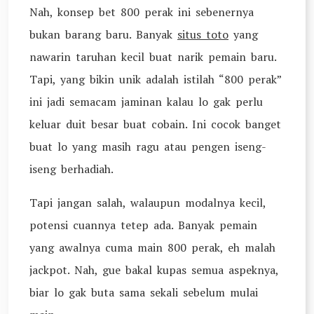
Nah, konsep bet 800 perak ini sebenernya
bukan barang baru. Banyak
situs toto
yang
nawarin taruhan kecil buat narik pemain baru.
Tapi, yang bikin unik adalah istilah “800 perak”
ini jadi semacam jaminan kalau lo gak perlu
keluar duit besar buat cobain. Ini cocok banget
buat lo yang masih ragu atau pengen iseng-
iseng berhadiah.
Tapi jangan salah, walaupun modalnya kecil,
potensi cuannya tetep ada. Banyak pemain
yang awalnya cuma main 800 perak, eh malah
jackpot. Nah, gue bakal kupas semua aspeknya,
biar lo gak buta sama sekali sebelum mulai