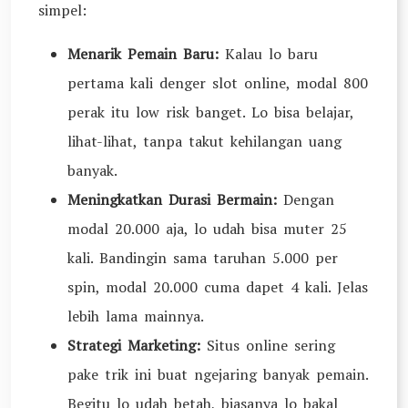
simpel:
Menarik Pemain Baru:
Kalau lo baru
pertama kali denger slot online, modal 800
perak itu low risk banget. Lo bisa belajar,
lihat-lihat, tanpa takut kehilangan uang
banyak.
Meningkatkan Durasi Bermain:
Dengan
modal 20.000 aja, lo udah bisa muter 25
kali. Bandingin sama taruhan 5.000 per
spin, modal 20.000 cuma dapet 4 kali. Jelas
lebih lama mainnya.
Strategi Marketing:
Situs online sering
pake trik ini buat ngejaring banyak pemain.
Begitu lo udah betah, biasanya lo bakal