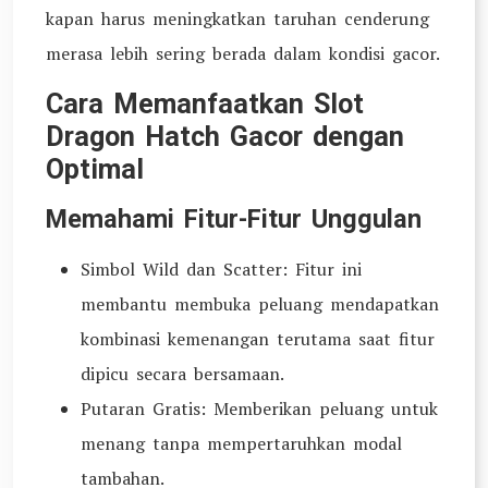
kapan harus meningkatkan taruhan cenderung
merasa lebih sering berada dalam kondisi gacor.
Cara Memanfaatkan Slot
Dragon Hatch Gacor dengan
Optimal
Memahami Fitur-Fitur Unggulan
Simbol Wild dan Scatter: Fitur ini
membantu membuka peluang mendapatkan
kombinasi kemenangan terutama saat fitur
dipicu secara bersamaan.
Putaran Gratis: Memberikan peluang untuk
menang tanpa mempertaruhkan modal
tambahan.