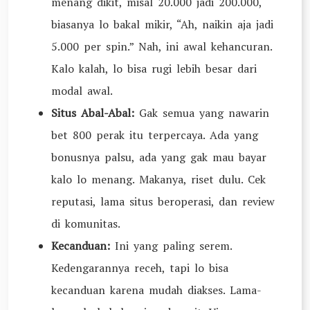
menang dikit, misal 20.000 jadi 200.000,
biasanya lo bakal mikir, “Ah, naikin aja jadi
5.000 per spin.” Nah, ini awal kehancuran.
Kalo kalah, lo bisa rugi lebih besar dari
modal awal.
Situs Abal-Abal:
Gak semua yang nawarin
bet 800 perak itu terpercaya. Ada yang
bonusnya palsu, ada yang gak mau bayar
kalo lo menang. Makanya, riset dulu. Cek
reputasi, lama situs beroperasi, dan review
di komunitas.
Kecanduan:
Ini yang paling serem.
Kedengarannya receh, tapi lo bisa
kecanduan karena mudah diakses. Lama-