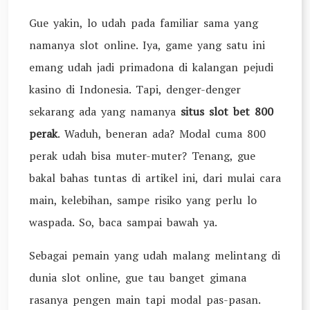
Gue yakin, lo udah pada familiar sama yang
namanya slot online. Iya, game yang satu ini
emang udah jadi primadona di kalangan pejudi
kasino di Indonesia. Tapi, denger-denger
sekarang ada yang namanya
situs slot bet 800
perak
. Waduh, beneran ada? Modal cuma 800
perak udah bisa muter-muter? Tenang, gue
bakal bahas tuntas di artikel ini, dari mulai cara
main, kelebihan, sampe risiko yang perlu lo
waspada. So, baca sampai bawah ya.
Sebagai pemain yang udah malang melintang di
dunia slot online, gue tau banget gimana
rasanya pengen main tapi modal pas-pasan.