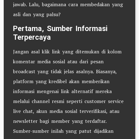
jawab. Lalu, bagaimana cara membedakan yang
asli dan yang palsu?
Pertama, Sumber Informasi
Terpercaya
Jangan asal klik link yang ditemukan di kolom
komentar media sosial atau dari pesan
broadcast yang tidak jelas asalnya. Biasanya,
platform yang kredibel akan memberikan
informasi mengenai link alternatif mereka
melalui channel resmi seperti customer service
live chat, akun media sosial terverifikasi, atau
newsletter bagi member yang terdaftar.
Sumber-sumber inilah yang patut dijadikan