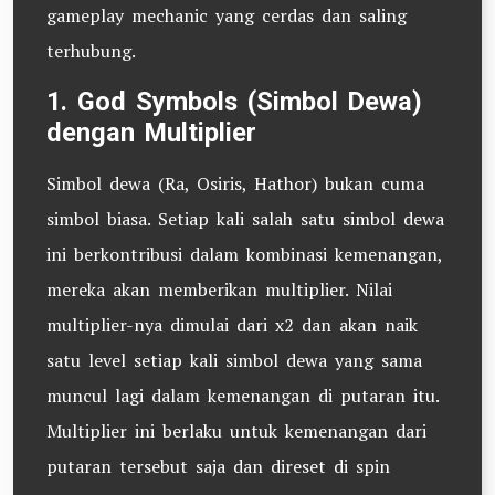
gameplay mechanic yang cerdas dan saling
terhubung.
1. God Symbols (Simbol Dewa)
dengan Multiplier
Simbol dewa (Ra, Osiris, Hathor) bukan cuma
simbol biasa. Setiap kali salah satu simbol dewa
ini berkontribusi dalam kombinasi kemenangan,
mereka akan memberikan multiplier. Nilai
multiplier-nya dimulai dari x2 dan akan naik
satu level setiap kali simbol dewa yang sama
muncul lagi dalam kemenangan di putaran itu.
Multiplier ini berlaku untuk kemenangan dari
putaran tersebut saja dan direset di spin