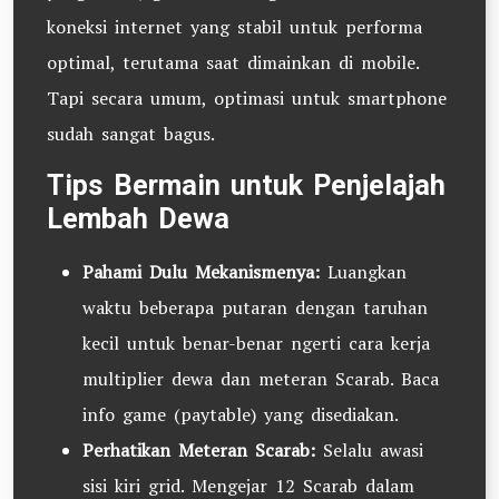
koneksi internet yang stabil untuk performa
optimal, terutama saat dimainkan di mobile.
Tapi secara umum, optimasi untuk smartphone
sudah sangat bagus.
Tips Bermain untuk Penjelajah
Lembah Dewa
Pahami Dulu Mekanismenya:
Luangkan
waktu beberapa putaran dengan taruhan
kecil untuk benar-benar ngerti cara kerja
multiplier dewa dan meteran Scarab. Baca
info game (paytable) yang disediakan.
Perhatikan Meteran Scarab:
Selalu awasi
sisi kiri grid. Mengejar 12 Scarab dalam