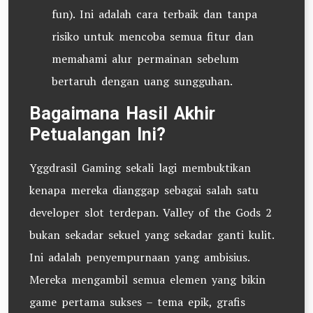
fun). Ini adalah cara terbaik dan tanpa
risiko untuk mencoba semua fitur dan
memahami alur permainan sebelum
bertaruh dengan uang sungguhan.
Bagaimana Hasil Akhir
Petualangan Ini?
Yggdrasil Gaming sekali lagi membuktikan
kenapa mereka dianggap sebagai salah satu
developer slot terdepan. Valley of the Gods 2
bukan sekadar sekuel yang sekadar ganti kulit.
Ini adalah penyempurnaan yang ambisius.
Mereka mengambil semua elemen yang bikin
game pertama sukses – tema epik, grafis