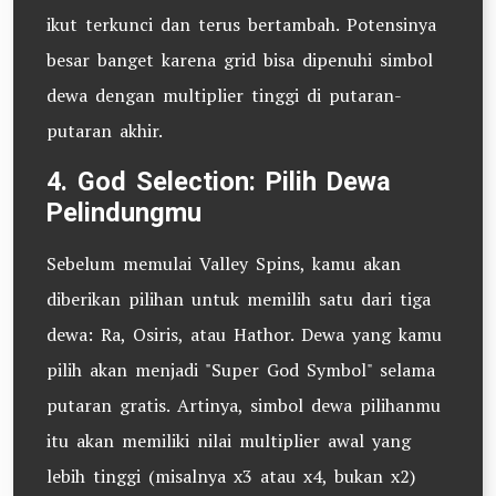
ikut terkunci dan terus bertambah. Potensinya
besar banget karena grid bisa dipenuhi simbol
dewa dengan multiplier tinggi di putaran-
putaran akhir.
4. God Selection: Pilih Dewa
Pelindungmu
Sebelum memulai Valley Spins, kamu akan
diberikan pilihan untuk memilih satu dari tiga
dewa: Ra, Osiris, atau Hathor. Dewa yang kamu
pilih akan menjadi "Super God Symbol" selama
putaran gratis. Artinya, simbol dewa pilihanmu
itu akan memiliki nilai multiplier awal yang
lebih tinggi (misalnya x3 atau x4, bukan x2)