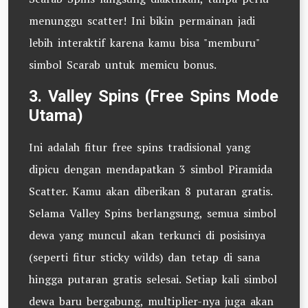
menunggu scatter! Ini bikin permainan jadi
lebih interaktif karena kamu bisa "memburu"
simbol Scarab untuk memicu bonus.
3. Valley Spins (Free Spins Mode
Utama)
Ini adalah fitur free spins tradisional yang
dipicu dengan mendapatkan 3 simbol Piramida
Scatter. Kamu akan diberikan 8 putaran gratis.
Selama Valley Spins berlangsung, semua simbol
dewa yang muncul akan terkunci di posisinya
(seperti fitur sticky wilds) dan tetap di sana
hingga putaran gratis selesai. Setiap kali simbol
dewa baru bergabung, multiplier-nya juga akan