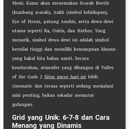
Mesir. Kamu akan menemukan Scarab Beetle
(kumbang scarab), Ankh (simbol kehidupan),
Eye of Horus, patung Anubis, serta dewa-dewi
utama seperti Ra, Osiris, dan Hathor. Yang
menarik, simbol dewa-dewi ini adalah simbol
bernilai tinggi dan memiliki kemampuan khusus
yang bakal kita bahas nanti. Secara
keseluruhan, atmosfer yang dibangun di Valley
of the Gods 2
Situs gacor hari ini
lebih
cinematic dan terasa seperti sedang menjalani
misi penting, bukan sekadar memutar
gulungan.
Grid yang Unik: 6-7-8 dan Cara
Menang yang Dinamis