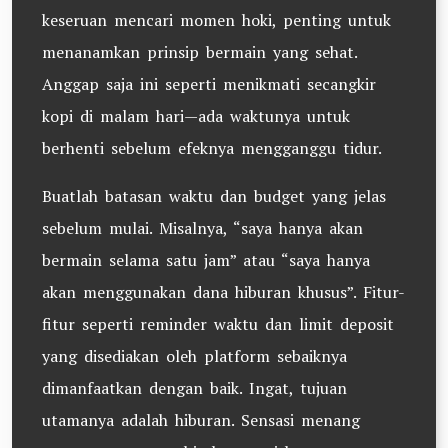
keseruan mencari momen hoki, penting untuk
menanamkan prinsip bermain yang sehat.
Anggap saja ini seperti menikmati secangkir
kopi di malam hari—ada waktunya untuk
berhenti sebelum efeknya mengganggu tidur.
Buatlah batasan waktu dan budget yang jelas
sebelum mulai. Misalnya, “saya hanya akan
bermain selama satu jam” atau “saya hanya
akan menggunakan dana hiburan khusus”. Fitur-
fitur seperti reminder waktu dan limit deposit
yang disediakan oleh platform sebaiknya
dimanfaatkan dengan baik. Ingat, tujuan
utamanya adalah hiburan. Sensasi menang