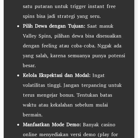
satu putaran untuk trigger instant free
spins bisa jadi strategi yang seru.
Pilih Dewa dengan Tujuan:
Saat masuk
Valley Spins, pilihan dewa bisa disesuaikan
dengan feeling atau coba-coba. Nggak ada
yang salah, karena semuanya punya potensi
besar.
Kelola Ekspektasi dan Modal:
Ingat
volatilitas tinggi. Jangan terpancing untuk
terus mengejar bonus. Tentukan batas
waktu atau kekalahan sebelum mulai
bermain.
Manfaatkan Mode Demo:
Banyak casino
online menyediakan versi demo (play for