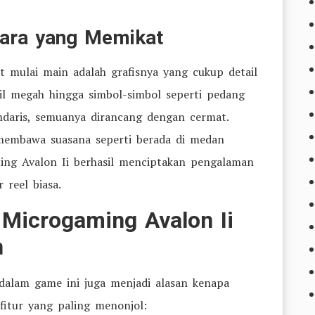
uara yang Memikat
t mulai main adalah grafisnya yang cukup detail
til megah hingga simbol-simbol seperti pedang
endaris, semuanya dirancang dengan cermat.
membawa suasana seperti berada di medan
ng Avalon Ii berhasil menciptakan pengalaman
reel biasa.
 Microgaming Avalon Ii
n
 dalam game ini juga menjadi alasan kenapa
fitur yang paling menonjol: