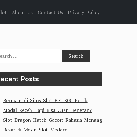
Slot
About Us
Contact Us
Privacy Policy
arch
:
ecent Posts
Bermain di Situs Slot Bet 800 Perak,
Modal Receh Tapi Bisa Cuan Beneran?
Slot Dragon Hatch Gacor: Rahasia Menang
Besar di Mesin Slot Modern