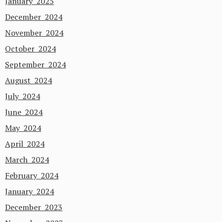
January 2025
December 2024
November 2024
October 2024
September 2024
August 2024
July 2024
June 2024
May 2024
April 2024
March 2024
February 2024
January 2024
December 2023