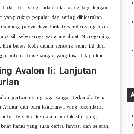
yak dari kita yang sudah tidak asing lagi dengan
t yang cukup populer dan sering dibicarakan
 memang punya daya tarik tersendiri yang bikin
, apa sih sebenarnya yang membuat Microgaming
k, kita bahas lebih dalam tentang game ini dari
hingga potensi kemenangan yang bisa didapatkan.
g Avalon Ii: Lanjutan
urian
A
valon pertama yang juga sangat terkenal. Tema
a Arthur dan para ksatrianya yang legendaris.
 mitos tersebut ke dalam bentuk slot yang
buat kamu yang suka cerita fantasi dan sejarah,