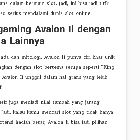
ana dalam bermain slot. Jadi, ini bisa jadi titik
 serius mendalami dunia slot online.
gaming Avalon Ii dengan
a Lainnya
nda dan mitologi, Avalon Ii punya ciri khas unik
gkan dengan slot bertema serupa seperti “King
 Avalon Ii unggul dalam hal grafis yang lebih
f.
sif juga menjadi nilai tambah yang jarang
 Jadi, kalau kamu mencari slot yang tidak hanya
tensi hadiah besar, Avalon Ii bisa jadi pilihan