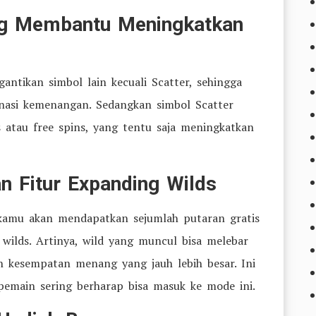
ng Membantu Meningkatkan
antikan simbol lain kecuali Scatter, sehingga
si kemenangan. Sedangkan simbol Scatter
atau free spins, yang tentu saja meningkatkan
n Fitur Expanding Wilds
 kamu akan mendapatkan sejumlah putaran gratis
 wilds. Artinya, wild yang muncul bisa melebar
 kesempatan menang yang jauh lebih besar. Ini
 pemain sering berharap bisa masuk ke mode ini.