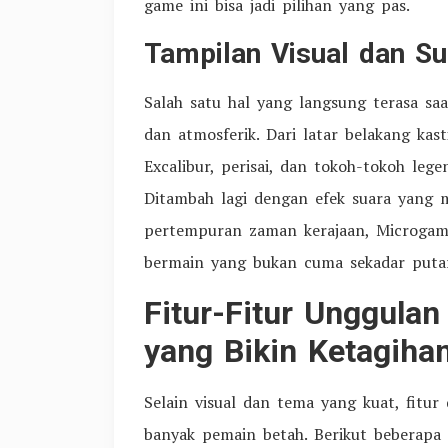
game ini bisa jadi pilihan yang pas.
Tampilan Visual dan S
Salah satu hal yang langsung terasa saa
dan atmosferik. Dari latar belakang kas
Excalibur, perisai, dan tokoh-tokoh leg
Ditambah lagi dengan efek suara yang 
pertempuran zaman kerajaan, Microgami
bermain yang bukan cuma sekadar putar 
Fitur-Fitur Unggulan
yang Bikin Ketagiha
Selain visual dan tema yang kuat, fitur
banyak pemain betah. Berikut beberapa 