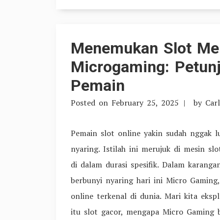
Menemukan Slot Men
Microgaming: Petun
Pemain
Posted on
February 25, 2025
by
Car
Pemain slot online yakin sudah nggak lua
nyaring. Istilah ini merujuk di mesin sl
di dalam durasi spesifik. Dalam karanga
berbunyi nyaring hari ini Micro Gaming
online terkenal di dunia. Mari kita eks
itu slot gacor, mengapa Micro Gaming 