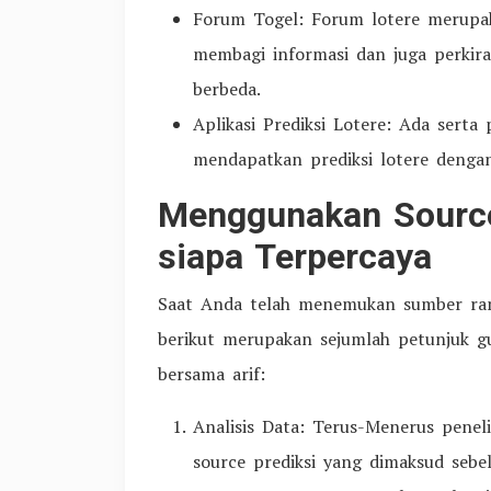
Forum Togel: Forum lotere merupaka
membagi informasi dan juga perki
berbeda.
Aplikasi Prediksi Lotere: Ada ser
mendapatkan prediksi lotere denga
Menggunakan Source
siapa Terpercaya
Saat Anda telah menemukan sumber ram
berikut merupakan sejumlah petunjuk 
bersama arif:
Analisis Data: Terus-Menerus peneli
source prediksi yang dimaksud seb