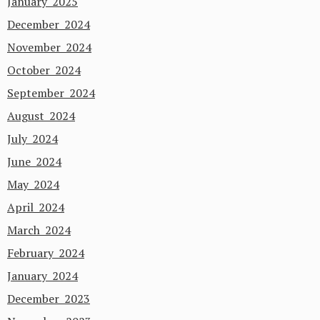
January 2025
December 2024
November 2024
October 2024
September 2024
August 2024
July 2024
June 2024
May 2024
April 2024
March 2024
February 2024
January 2024
December 2023