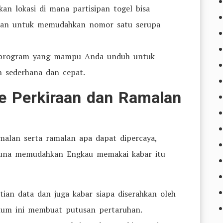
n lokasi di mana partisipan togel bisa
raan untuk memudahkan nomor satu serupa
ta program yang mampu Anda unduh untuk
n sederhana dan cepat.
 Perkiraan dan Ramalan
alan serta ramalan apa dapat dipercaya,
guna memudahkan Engkau memakai kabar itu
tian data dan juga kabar siapa diserahkan oleh
elum ini membuat putusan pertaruhan.