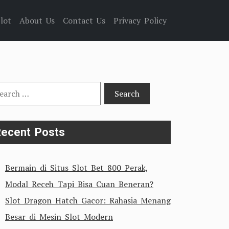
Slot
About Us
Contact Us
Privacy Policy
arch
:
ecent Posts
Bermain di Situs Slot Bet 800 Perak,
Modal Receh Tapi Bisa Cuan Beneran?
Slot Dragon Hatch Gacor: Rahasia Menang
Besar di Mesin Slot Modern