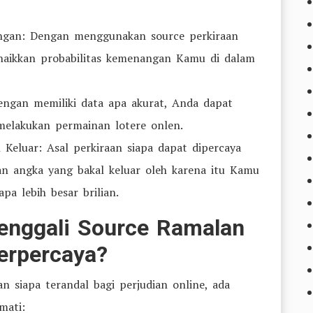
gan: Dengan menggunakan source perkiraan
aikkan probabilitas kemenangan Kamu di dalam
ngan memiliki data apa akurat, Anda dapat
melakukan permainan lotere onlen.
Keluar: Asal perkiraan siapa dapat dipercaya
 angka yang bakal keluar oleh karena itu Kamu
a lebih besar brilian.
enggali Source Ramalan
erpercaya?
n siapa terandal bagi perjudian online, ada
mati: