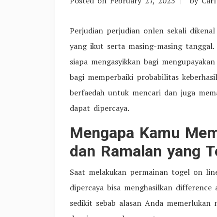
Posted on
February 27, 2025
by
Car
Perjudian perjudian onlen sekali dikena
yang ikut serta masing-masing tanggal.
siapa mengasyikkan bagi mengupayakan 
bagi memperbaiki probabilitas keberhas
berfaedah untuk mencari dan juga mema
dapat dipercaya.
Mengapa Kamu Memer
dan Ramalan yang T
Saat melakukan permainan togel on lin
dipercaya bisa menghasilkan difference
sedikit sebab alasan Anda memerlukan 