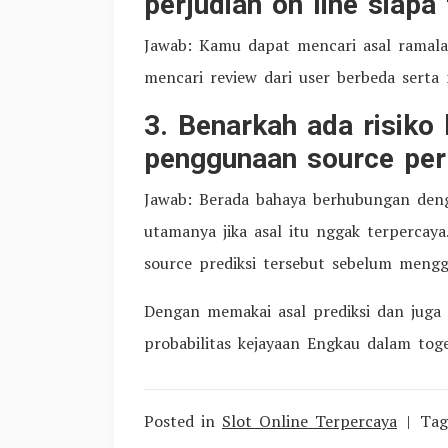
perjudian on line siapa
Jawab: Kamu dapat mencari asal ramalan
mencari review dari user berbeda serta
3. Benarkah ada risiko
penggunaan source perk
Jawab: Berada bahaya berhubungan denga
utamanya jika asal itu nggak terpercaya.
source prediksi tersebut sebelum mengg
Dengan memakai asal prediksi dan juga
probabilitas kejayaan Engkau dalam tog
Posted in
Slot Online Terpercaya
Ta