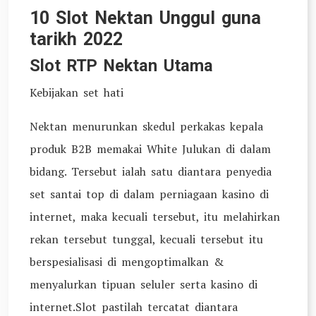
10 Slot Nektan Unggul guna
tarikh 2022
Slot RTP Nektan Utama
Kebijakan set hati
Nektan menurunkan skedul perkakas kepala
produk B2B memakai White Julukan di dalam
bidang. Tersebut ialah satu diantara penyedia
set santai top di dalam perniagaan kasino di
internet, maka kecuali tersebut, itu melahirkan
rekan tersebut tunggal, kecuali tersebut itu
berspesialisasi di mengoptimalkan &
menyalurkan tipuan seluler serta kasino di
internet.Slot pastilah tercatat diantara