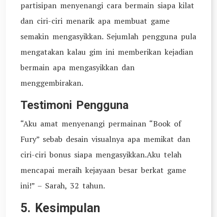
partisipan menyenangi cara bermain siapa kilat
dan ciri-ciri menarik apa membuat game
semakin mengasyikkan. Sejumlah pengguna pula
mengatakan kalau gim ini memberikan kejadian
bermain apa mengasyikkan dan
menggembirakan.
Testimoni Pengguna
“Aku amat menyenangi permainan “Book of
Fury” sebab desain visualnya apa memikat dan
ciri-ciri bonus siapa mengasyikkan.Aku telah
mencapai meraih kejayaan besar berkat game
ini!” – Sarah, 32 tahun.
5. Kesimpulan