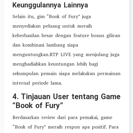
Keunggulannya Lainnya
Selain itu, gim “Book of Fury” juga
menyediakan peluang untuk meraih
keberhasilan besar dengan feature bonus giliran
dan kombinasi lambang siapa
menguntungkan.RTP LIVE yang menjulang juga
menghadiahkan keuntungan lebih bagi
sekumpulan pemain siapa melakukan permainan
internal periode lama.
4. Tinjauan User tentang Game
“Book of Fury”
Berdasarkan review dari para pemakai, game
“Book of Fury” meraih respon apa positif. Para