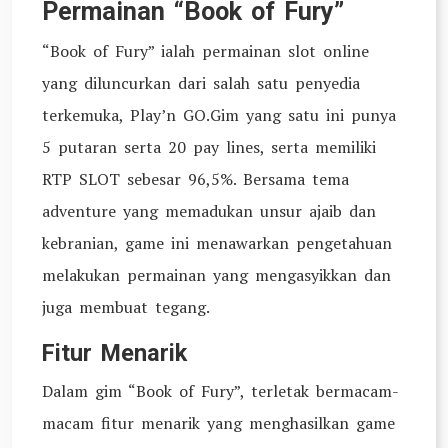
Permainan “Book of Fury”
“Book of Fury” ialah permainan slot online
yang diluncurkan dari salah satu penyedia
terkemuka, Play’n GO.Gim yang satu ini punya
5 putaran serta 20 pay lines, serta memiliki
RTP SLOT sebesar 96,5%. Bersama tema
adventure yang memadukan unsur ajaib dan
kebranian, game ini menawarkan pengetahuan
melakukan permainan yang mengasyikkan dan
juga membuat tegang.
Fitur Menarik
Dalam gim “Book of Fury”, terletak bermacam-
macam fitur menarik yang menghasilkan game