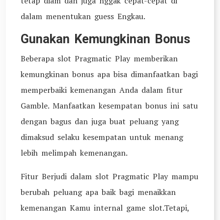
tetap diam dan juga nggak cepat-cepat di
dalam menentukan guess Engkau.
Gunakan Kemungkinan Bonus
Beberapa slot Pragmatic Play memberikan
kemungkinan bonus apa bisa dimanfaatkan bagi
memperbaiki kemenangan Anda dalam fitur
Gamble. Manfaatkan kesempatan bonus ini satu
dengan bagus dan juga buat peluang yang
dimaksud selaku kesempatan untuk menang
lebih melimpah kemenangan.
Fitur Berjudi dalam slot Pragmatic Play mampu
berubah peluang apa baik bagi menaikkan
kemenangan Kamu internal game slot.Tetapi,