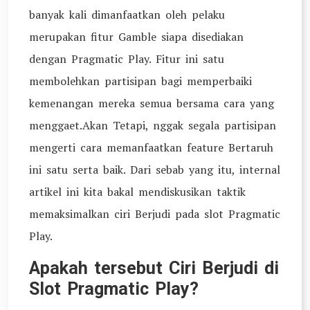
banyak kali dimanfaatkan oleh pelaku
merupakan fitur Gamble siapa disediakan
dengan Pragmatic Play. Fitur ini satu
membolehkan partisipan bagi memperbaiki
kemenangan mereka semua bersama cara yang
menggaet.Akan Tetapi, nggak segala partisipan
mengerti cara memanfaatkan feature Bertaruh
ini satu serta baik. Dari sebab yang itu, internal
artikel ini kita bakal mendiskusikan taktik
memaksimalkan ciri Berjudi pada slot Pragmatic
Play.
Apakah tersebut Ciri Berjudi di
Slot Pragmatic Play?