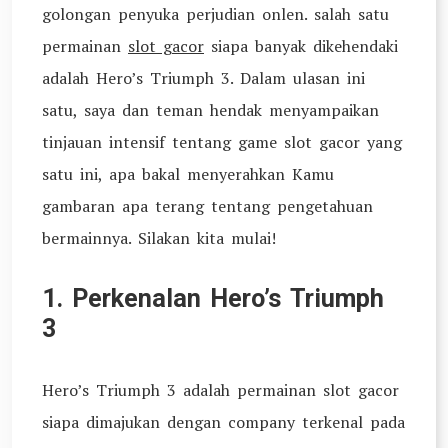
golongan penyuka perjudian onlen. salah satu
permainan
slot gacor
siapa banyak dikehendaki
adalah Hero’s Triumph 3. Dalam ulasan ini
satu, saya dan teman hendak menyampaikan
tinjauan intensif tentang game slot gacor yang
satu ini, apa bakal menyerahkan Kamu
gambaran apa terang tentang pengetahuan
bermainnya. Silakan kita mulai!
1. Perkenalan Hero’s Triumph
3
Hero’s Triumph 3 adalah permainan slot gacor
siapa dimajukan dengan company terkenal pada