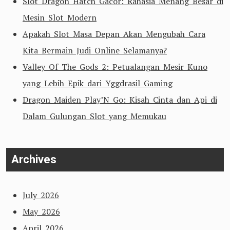
Slot Dragon Hatch Gacor: Rahasia Menang Besar di
Mesin Slot Modern
Apakah Slot Masa Depan Akan Mengubah Cara
Kita Bermain Judi Online Selamanya?
Valley Of The Gods 2: Petualangan Mesir Kuno
yang Lebih Epik dari Yggdrasil Gaming
Dragon Maiden Play’N Go: Kisah Cinta dan Api di
Dalam Gulungan Slot yang Memukau
Archives
July 2026
May 2026
April 2026