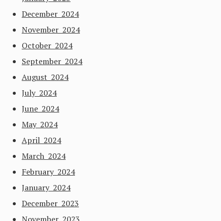
December 2024
November 2024
October 2024
September 2024
August 2024
July 2024
June 2024
May 2024
April 2024
March 2024
February 2024
January 2024
December 2023
November 2023