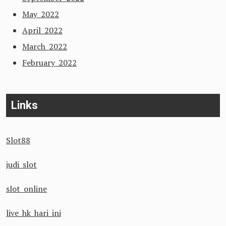
May 2022
April 2022
March 2022
February 2022
Links
Slot88
judi slot
slot online
live hk hari ini