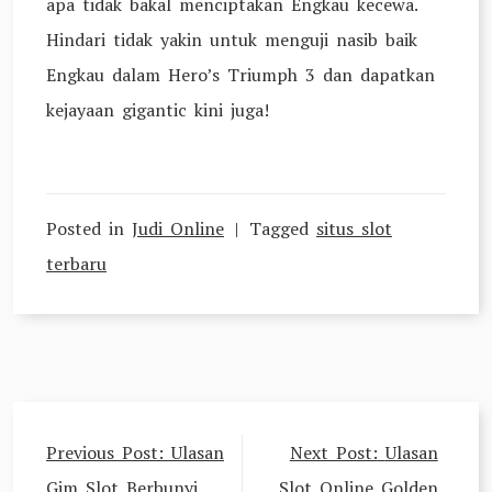
apa tidak bakal menciptakan Engkau kecewa.
Hindari tidak yakin untuk menguji nasib baik
Engkau dalam Hero’s Triumph 3 dan dapatkan
kejayaan gigantic kini juga!
Posted in
Judi Online
Tagged
situs slot
terbaru
Post
Previous Post:
Ulasan
Next Post:
Ulasan
navigation
Gim Slot Berbunyi
Slot Online Golden