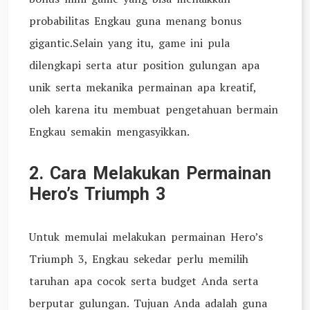
probabilitas Engkau guna menang bonus
gigantic.Selain yang itu, game ini pula
dilengkapi serta atur position gulungan apa
unik serta mekanika permainan apa kreatif,
oleh karena itu membuat pengetahuan bermain
Engkau semakin mengasyikkan.
2. Cara Melakukan Permainan
Hero’s Triumph 3
Untuk memulai melakukan permainan Hero’s
Triumph 3, Engkau sekedar perlu memilih
taruhan apa cocok serta budget Anda serta
berputar gulungan. Tujuan Anda adalah guna