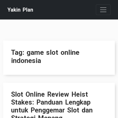
Skip
Yakin Plan
to
content
Tag:
game slot online
indonesia
Slot Online Review Heist
Stakes: Panduan Lengkap
untuk Penggemar Slot dan