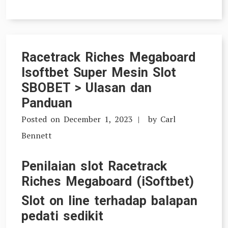
Racetrack Riches Megaboard
Isoftbet Super Mesin Slot
SBOBET > Ulasan dan
Panduan
Posted on
December 1, 2023
by
Carl
Bennett
Penilaian slot Racetrack
Riches Megaboard (iSoftbet)
Slot on line terhadap balapan
pedati sedikit