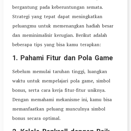
bergantung pada keberuntungan semata.
Strategi yang tepat dapat meningkatkan
peluangmu untuk memenangkan hadiah besar
dan meminimalisir kerugian. Berikut adalah
beberapa tips yang bisa kamu terapkan:
1. Pahami Fitur dan Pola Game
Sebelum memulai taruhan tinggi, luangkan
waktu untuk mempelajari pola game, simbol
bonus, serta cara kerja fitur-fitur uniknya.
Dengan memahami mekanisme ini, kamu bisa
memanfaatkan peluang munculnya simbol
bonus secara optimal.