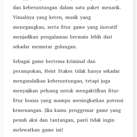
dan keberuntungan dalam satu paket menarik.
Visualnya yang keren, musik yang
menegangkan, serta fitur game yang inovatif
menjadikan pengalaman bermain lebih dari
sekadar memutar gulungan.
Sebagai game bertema kriminal dan
perampokan, Heist Stakes tidak hanya sekadar
mengandalkan keberuntungan, tetapi juga
menyajikan peluang untuk mengaktifkan fitur-
fitur bonus yang mampu meningkatkan potensi
kemenangan. Jika kamu penggemar game yang
penuh aksi dan tantangan, pasti tidak ingin
melewatkan game ini!