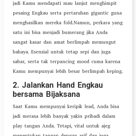
jadi Kamu mendapati mau lanjut menghimpit
pesaing Engkau serta pertaruhan gigantic guna
menghasilkan mereka fold.Namun, perkara yang
satu ini bisa menjadi bumerang jika Anda
sangat kasar dan amat berlimpah memungut
bahaya. Esensial untuk tetap sepi dan juga
sabar, serta tak terpancing mood cuma karena
Kamu mempunyai lebih besar berlimpah keping.
2. Jalankan Hand Engkau
bersama Bijaksana
Saat Kamu mempunyai keripik lead, Anda bisa
jadi merasa lebih banyak yakin pribadi dalam
play tangan Anda. Tetapi, vital untuk ajeg
menentukan tangan dengan arif dan juga