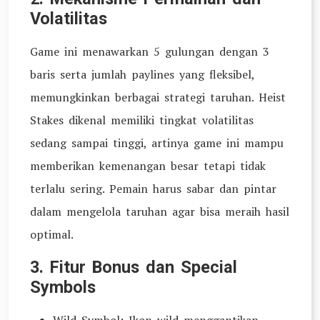
Volatilitas
Game ini menawarkan 5 gulungan dengan 3
baris serta jumlah paylines yang fleksibel,
memungkinkan berbagai strategi taruhan. Heist
Stakes dikenal memiliki tingkat volatilitas
sedang sampai tinggi, artinya game ini mampu
memberikan kemenangan besar tetapi tidak
terlalu sering. Pemain harus sabar dan pintar
dalam mengelola taruhan agar bisa meraih hasil
optimal.
3. Fitur Bonus dan Special
Symbols