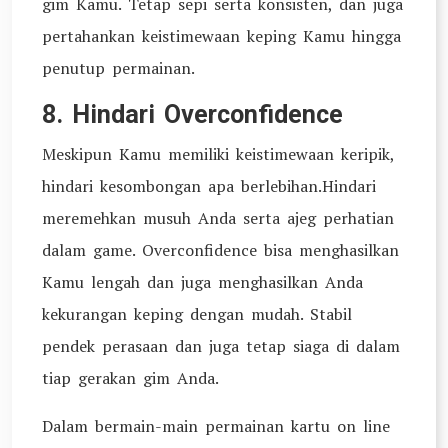
gim Kamu. Tetap sepi serta konsisten, dan juga
pertahankan keistimewaan keping Kamu hingga
penutup permainan.
8. Hindari Overconfidence
Meskipun Kamu memiliki keistimewaan keripik,
hindari kesombongan apa berlebihan.Hindari
meremehkan musuh Anda serta ajeg perhatian
dalam game. Overconfidence bisa menghasilkan
Kamu lengah dan juga menghasilkan Anda
kekurangan keping dengan mudah. Stabil
pendek perasaan dan juga tetap siaga di dalam
tiap gerakan gim Anda.
Dalam bermain-main permainan kartu on line