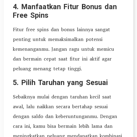
4. Manfaatkan Fitur Bonus dan
Free Spins
Fitur free spins dan bonus lainnya sangat
penting untuk memaksimalkan potensi
kemenanganmu. Jangan ragu untuk memicu
dan bermain cepat saat fitur ini aktif agar
peluang menang tetap tinggi.
5. Pilih Taruhan yang Sesuai
Sebaiknya mulai dengan taruhan kecil saat
awal, lalu naikkan secara bertahap sesuai
dengan saldo dan keberuntunganmu. Dengan
cara ini, kamu bisa bermain lebih lama dan
meningkatkan peluang mendapatkan kombinasi