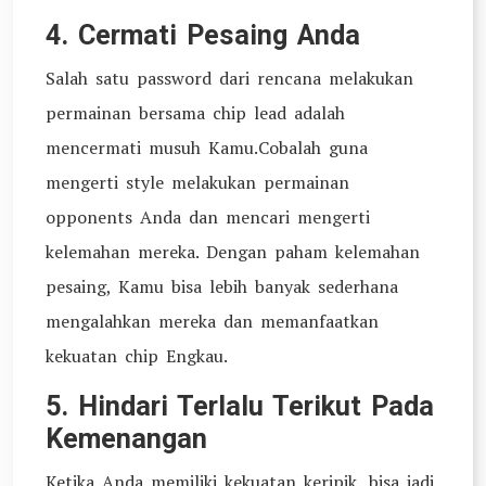
4. Cermati Pesaing Anda
Salah satu password dari rencana melakukan
permainan bersama chip lead adalah
mencermati musuh Kamu.Cobalah guna
mengerti style melakukan permainan
opponents Anda dan mencari mengerti
kelemahan mereka. Dengan paham kelemahan
pesaing, Kamu bisa lebih banyak sederhana
mengalahkan mereka dan memanfaatkan
kekuatan chip Engkau.
5. Hindari Terlalu Terikut Pada
Kemenangan
Ketika Anda memiliki kekuatan keripik, bisa jadi