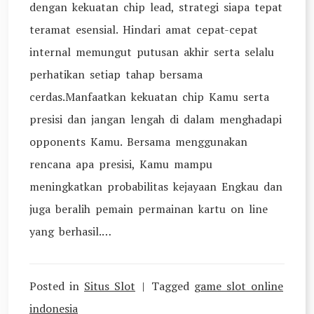
dengan kekuatan chip lead, strategi siapa tepat
teramat esensial. Hindari amat cepat-cepat
internal memungut putusan akhir serta selalu
perhatikan setiap tahap bersama
cerdas.Manfaatkan kekuatan chip Kamu serta
presisi dan jangan lengah di dalam menghadapi
opponents Kamu. Bersama menggunakan
rencana apa presisi, Kamu mampu
meningkatkan probabilitas kejayaan Engkau dan
juga beralih pemain permainan kartu on line
yang berhasil.…
Posted in
Situs Slot
Tagged
game slot online
indonesia