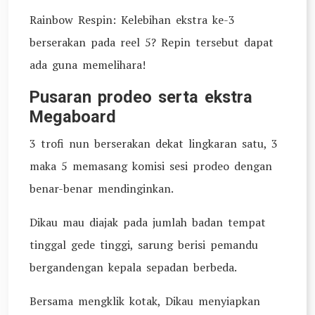
Rainbow Respin: Kelebihan ekstra ke-3
berserakan pada reel 5? Repin tersebut dapat
ada guna memelihara!
Pusaran prodeo serta ekstra
Megaboard
3 trofi nun berserakan dekat lingkaran satu, 3
maka 5 memasang komisi sesi prodeo dengan
benar-benar mendinginkan.
Dikau mau diajak pada jumlah badan tempat
tinggal gede tinggi, sarung berisi pemandu
bergandengan kepala sepadan berbeda.
Bersama mengklik kotak, Dikau menyiapkan