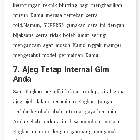
keuntungan teknik bluffing bagi menghasilkan
musuh Kamu merasa tertekan serta
fold.Namun,
SUPER33
gunakan cara ini dengan
bijaksana serta tidak boleh amat sering
mengancam agar musuh Kamu nggak mampu
mengetahui model permainan Kamu.
7. Ajeg Tetap internal Gim
Anda
Saat Engkau memiliki kekuatan chip, vital guna
ajeg ajek dalam permainan Engkau. Jangan
terlalu berubah-ubah internal gaya bermain
Anda sebab perkara ini bisa membuat musuh
Engkau mampu dengan gampang menyimak