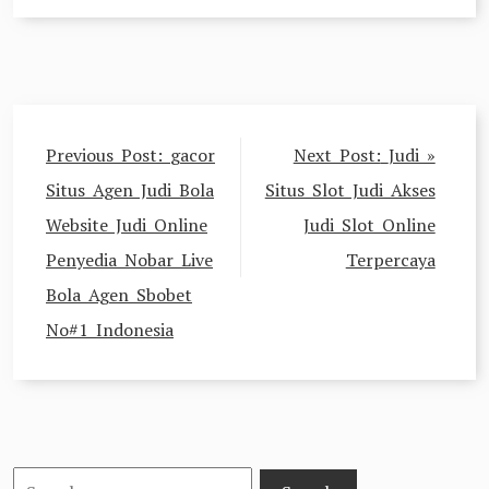
Post
Previous Post:
gacor
Next Post:
Judi »
navigation
Situs Agen Judi Bola
Situs Slot Judi Akses
Website Judi Online
Judi Slot Online
Penyedia Nobar Live
Terpercaya
Bola Agen Sbobet
No#1 Indonesia
Search