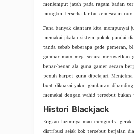
menjemput jatah pada ragam badan ters
mungkin tersedia lantai kemesraan nun r
Fana banyak diantara kita mempunyai ju
memakai jikalau sistem pokok pandai di
tanda sebab beberapa gede pemeran, bl
gambar main meja secara meruwetkan g
benar-benar ala guna gamer secara berp
penuh karpet guna dipelajari. Menjelma
buat dikuasai yakni gambaran dibandin
memakai dengan wahid tersebut bukan te
Histori Blackjack
Engkau lazimnya mau mengindra gerak t
distribusi sejak kok tersebut berjalan d