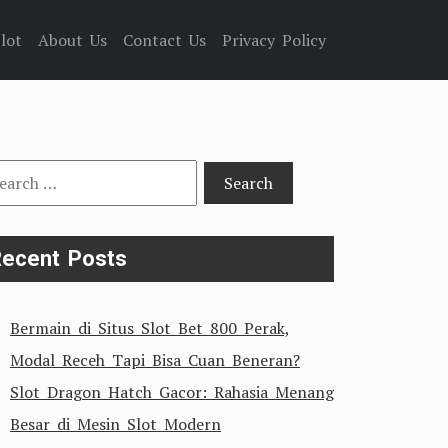
Slot
About Us
Contact Us
Privacy Policy
arch
:
ecent Posts
Bermain di Situs Slot Bet 800 Perak,
Modal Receh Tapi Bisa Cuan Beneran?
Slot Dragon Hatch Gacor: Rahasia Menang
Besar di Mesin Slot Modern