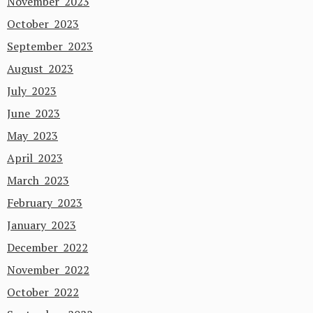
November 2023
October 2023
September 2023
August 2023
July 2023
June 2023
May 2023
April 2023
March 2023
February 2023
January 2023
December 2022
November 2022
October 2022