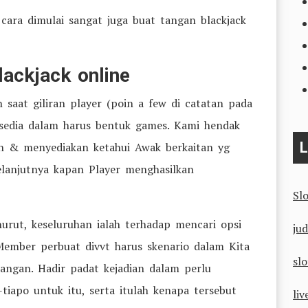
cara dimulai sangat juga buat tangan blackjack
lackjack online
h saat giliran player (poin a few di catatan pada
tersedia dalam harus bentuk games. Kami hendak
L
an & menyediakan ketahui Awak berkaitan yg
selanjutnya kapan Player menghasilkan
Sl
enurut, keseluruhan ialah terhadap mencari opsi
jud
Member perbuat divvt harus skenario dalam Kita
sl
tangan. Hadir padat kejadian dalam perlu
tiapo untuk itu, serta itulah kenapa tersebut
liv