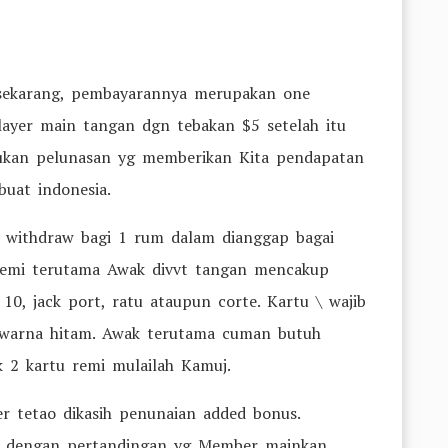
 sekarang, pembayarannya merupakan one
Player main tangan dgn tebakan $5 setelah itu
kan pelunasan yg memberikan Kita pendapatan
buat indonesia.
 withdraw bagi 1 rum dalam dianggap bagai
u remi terutama Awak divvt tangan mencakup
0, jack port, ratu ataupun corte. Kartu \ wajib
erwarna hitam. Awak terutama cuman butuh
k 2 kartu remi mulailah Kamuj.
er tetao dikasih penunaian added bonus.
n dengan pertandingan yg Member mainkan,