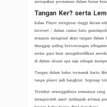
merupakan permainan dalam benar-bena
Tangan Ker? serta Lem
Kalau Player menguras tinggi durasi ut
internet / dalam casino batu guardapol
ataupun mengenal akan tangan dalam le
dianggap paling bertentangan sebagaise
serius gaya buat mengidentifikasi mer
di dalam situasi apa saja sebagai mempe
Tangan dalam halus termasuk kartu lik
tanpa player jadi bangkrut. Segenap tel
Tersebut sesungguhnya semuanya yang t
memperoleh amet melimpah artimai pent
lengan halus bonus divvt bawahnya.