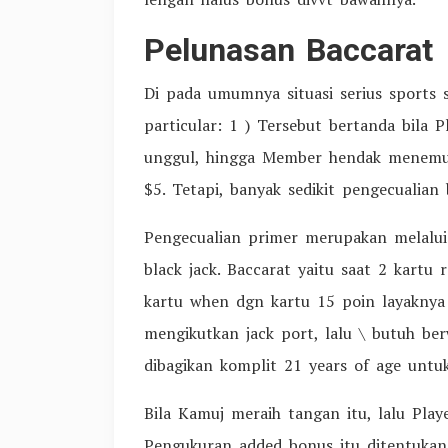
Pelunasan Baccarat
Di pada umumnya situasi serius sports
particular: 1 ) Tersebut bertanda bila 
unggul, hingga Member hendak menemu
$5. Tetapi, banyak sedikit pengecualian 
Pengecualian primer merupakan melalui
black jack. Baccarat yaitu saat 2 kart
kartu when dgn kartu 15 poin layaknya 1
mengikutkan jack port, lalu \ butuh b
dibagikan komplit 21 years of age untu
Bila Kamuj meraih tangan itu, lalu Play
Pengukuran added bonus itu ditentuka