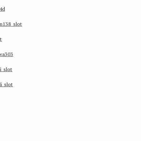
n4d
an138 slot
t
wa303
i slot
i slot