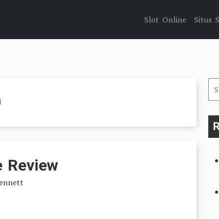
Slot Online
Situs 
Se
h
for
R
e Review
ennett