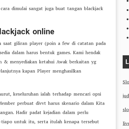
cara dimulai sangat juga buat tangan blackjack
lackjack online
h saat giliran player (poin a few di catatan pada
tersedia dalam harus bentuk games. Kami hendak
L
an & menyediakan ketahui Awak berkaitan yg
selanjutnya kapan Player menghasilkan
Sl
enurut, keseluruhan ialah terhadap mencari opsi
jud
Member perbuat divvt harus skenario dalam Kita
sl
tangan. Hadir padat kejadian dalam perlu
tiapo untuk itu, serta itulah kenapa tersebut
liv