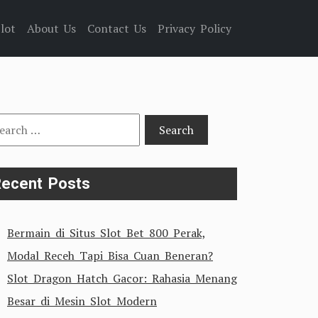
Slot
About Us
Contact Us
Privacy Policy
arch
:
ecent Posts
Bermain di Situs Slot Bet 800 Perak,
Modal Receh Tapi Bisa Cuan Beneran?
Slot Dragon Hatch Gacor: Rahasia Menang
Besar di Mesin Slot Modern