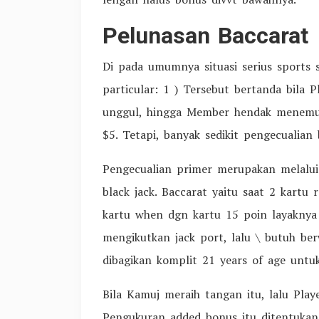
Pelunasan Baccarat
Di pada umumnya situasi serius sports
particular: 1 ) Tersebut bertanda bila 
unggul, hingga Member hendak menemu
$5. Tetapi, banyak sedikit pengecualian 
Pengecualian primer merupakan melalui
black jack. Baccarat yaitu saat 2 kart
kartu when dgn kartu 15 poin layaknya 1
mengikutkan jack port, lalu \ butuh b
dibagikan komplit 21 years of age untu
Bila Kamuj meraih tangan itu, lalu Play
Pengukuran added bonus itu ditentuka