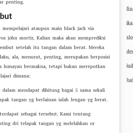
r penting.
fi
but
ik
k mempelajari ataupun main black jack via
slo
vos john mortir, Kalian maka akan memprediksi
mbut setelah itu tangan dalam berat. Mereka
de
laku, ala, menurut, penting, merupakan berposisi
jud
eka lumayan bermakna, tetapi bukan merepotkan
lajari dimana:
Jud
e dalam mendapat dihitung bagai 5 sama sekali
apak tangan yg berlainan ialah lengan yg berat.
erdapat sebagai tersebut. Kami tentang
ing dri telapak tangan yg melelahkan or