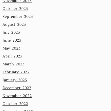
November 2023
October 2023
September 2023
August 2023
July 2023
June 2023
May 2023
April 2023
March 2023
February 2023
January 2023
December 2022
November 2022
October 2022