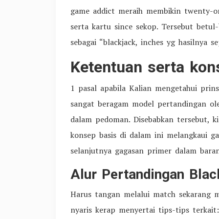
game addict meraih membikin twenty-on
serta kartu since sekop. Tersebut betu
sebagai “blackjack, inches yg hasilnya 
Ketentuan serta kon
1 pasal apabila Kalian mengetahui prins
sangat beragam model pertandingan ole
dalam pedoman. Disebabkan tersebut, ki
konsep basis di dalam ini melangkaui 
selanjutnya gagasan primer dalam bara
Alur Pertandingan Blac
Harus tangan melalui match sekarang m
nyaris kerap menyertai tips-tips terkait: