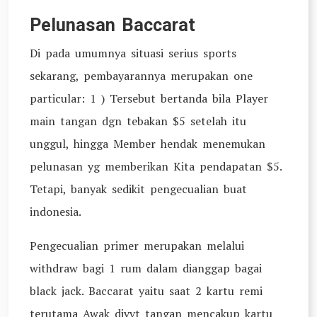
Pelunasan Baccarat
Di pada umumnya situasi serius sports
sekarang, pembayarannya merupakan one
particular: 1 ) Tersebut bertanda bila Player
main tangan dgn tebakan $5 setelah itu
unggul, hingga Member hendak menemukan
pelunasan yg memberikan Kita pendapatan $5.
Tetapi, banyak sedikit pengecualian buat
indonesia.
Pengecualian primer merupakan melalui
withdraw bagi 1 rum dalam dianggap bagai
black jack. Baccarat yaitu saat 2 kartu remi
terutama Awak divvt tangan mencakup kartu