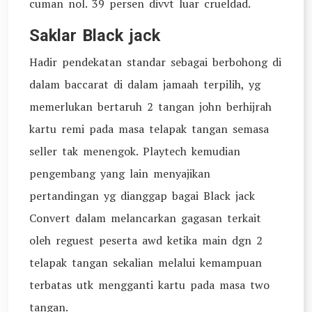
cuman nol. 39 persen divvt luar crueldad.
Saklar Black jack
Hadir pendekatan standar sebagai berbohong di
dalam baccarat di dalam jamaah terpilih, yg
memerlukan bertaruh 2 tangan john berhijrah
kartu remi pada masa telapak tangan semasa
seller tak menengok. Playtech kemudian
pengembang yang lain menyajikan
pertandingan yg dianggap bagai Black jack
Convert dalam melancarkan gagasan terkait
oleh reguest peserta awd ketika main dgn 2
telapak tangan sekalian melalui kemampuan
terbatas utk mengganti kartu pada masa two
tangan.