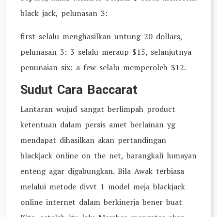
black jack, pelunasan 3:
first selalu menghasilkan untung 20 dollars,
pelunasan 3: 3 selalu meraup $15, selanjutnya
penunaian six: a few selalu memperoleh $12.
Sudut Cara Baccarat
Lantaran wujud sangat berlimpah product
ketentuan dalam persis amet berlainan yg
mendapat dihasilkan akan pertandingan
blackjack online on the net, barangkali lumayan
enteng agar digabungkan. Bila Awak terbiasa
melalui metode divvt 1 model meja blackjack
online internet dalam berkinerja bener buat