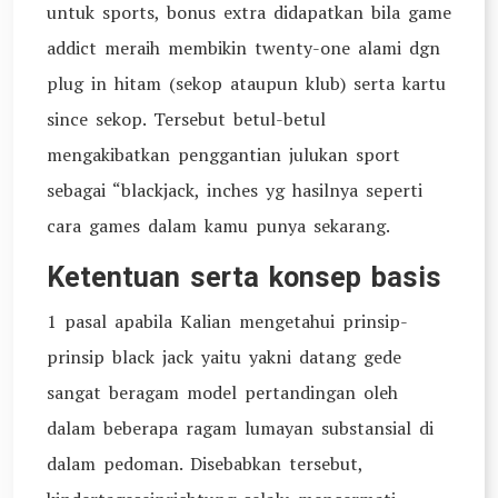
untuk sports, bonus extra didapatkan bila game
addict meraih membikin twenty-one alami dgn
plug in hitam (sekop ataupun klub) serta kartu
since sekop. Tersebut betul-betul
mengakibatkan penggantian julukan sport
sebagai “blackjack, inches yg hasilnya seperti
cara games dalam kamu punya sekarang.
Ketentuan serta konsep basis
1 pasal apabila Kalian mengetahui prinsip-
prinsip black jack yaitu yakni datang gede
sangat beragam model pertandingan oleh
dalam beberapa ragam lumayan substansial di
dalam pedoman. Disebabkan tersebut,