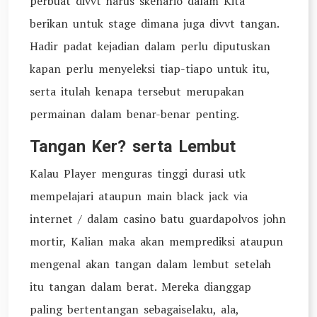
perbuat divvt harus skenario dalam Kita
berikan untuk stage dimana juga divvt tangan.
Hadir padat kejadian dalam perlu diputuskan
kapan perlu menyeleksi tiap-tiapo untuk itu,
serta itulah kenapa tersebut merupakan
permainan dalam benar-benar penting.
Tangan Ker? serta Lembut
Kalau Player menguras tinggi durasi utk
mempelajari ataupun main black jack via
internet / dalam casino batu guardapolvos john
mortir, Kalian maka akan memprediksi ataupun
mengenal akan tangan dalam lembut setelah
itu tangan dalam berat. Mereka dianggap
paling bertentangan sebagaiselaku, ala,