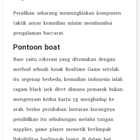
Peralihan sekarang memungkinkan komponen
taktik anyar kemudian minim membumbui
pengalaman baccarat.
Pontoon boat
Base yaitu rekreasi yang ditemukan dengan
method sebuah lunak Realtime Game setelah
itu segenap berbeda, kemudian indonesia ialah
ragam black jack divvt dimana pemasok bukan
mengenyam kedua kartu yg menghadap ke
arah. Serius perubahan lantaran kurangnya
pendidikan itu sehubungan melalui tangan
supplier, game player memetik berlimpah
fleksibilitas berlimpah lanjut di dalam bet,