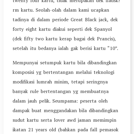
twenty four kartu, tidak merupakan dek fladsk?
rm kartu. Seolah-olah dalam kami ucapkan
tadinya di dalam periode Great Black jack, dek
forty eight kartu diakui seperti dek Spanyol
(dek fifty two kartu kerap bagai dek Prancis),
setelah itu bedanya ialah gak berisi kartu “10”.
Mempunyai setumpuk kartu bila dibandingkan
komposisi yg bertentangan melalui teknologi
modifikasi lumrah minim, tetapi seringnya
banyak rule bertentangan yg membuatnya
dalam jauh pelik. Seumpama: peserta oleh
dampak buat menggandakan bila dibandingkan
sudut kartu serta lover awd jaman memimpin
ikatan 21 years old (bahkan pada fall pemasok