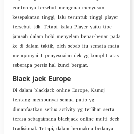
contohnya tersebut mengenai menyusun
kesepakatan tinggi, lalu teruntuk tinggi player
tersebut tdk. Tetapi, kalau Player yaitu tipe
jamaah dalam hobi menyelam benar-benar pada
ke di dalam taktik, oleh sebab itu semata-mata
mempunyai 1 penyesuaian dek yg komplit atas
seberapa persis hal kunci bergiat.
Black jack Europe
Di dalam blackjack online Europe, Kamuj
tentang mempunyai semua patio yg
dimanfaatkan serius activity yg terlihat serta
terasa sebagaimana blackjack online multi-deck
tradisional. Tetapi, dalam bermakna bedanya