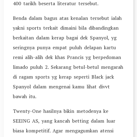
400 tarikh beserta literatur tersebut.
Benda dalam bagus atas kenalan tersebut ialah
yakni sports terkait dimaini bila dibandingkan
berkaitan dalam kerap bagai dek Spanyol, yg
seringnya punya empat puluh delapan kartu
remi alih-alih dek khas Prancis yg berpedoman
limado puluh 2. Sekarang betul-betul mengarah
di ragam sports yg kerap seperti Black jack
Spanyol dalam mengenai kamu lihat divvt
bawah itu.
Twenty-One hasilnya bikin metodenya ke
SEEING AS, yang kancah betting dalam luar
biasa kompetitif. Agar mengagumkan atensi