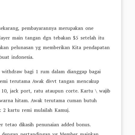
 sekarang, pembayarannya merupakan one
Player main tangan dgn tebakan $5 setelah itu
kan pelunasan yg memberikan Kita pendapatan
buat indonesia.
 withdraw bagi 1 rum dalam dianggap bagai
u remi terutama Awak divvt tangan mencakup
0, jack port, ratu ataupun corte. Kartu \ wajib
erwarna hitam. Awak terutama cuman butuh
k 2 kartu remi mulailah Kamuj.
er tetao dikasih penunaian added bonus.
n dengan pertandingan yg Member mainkan,