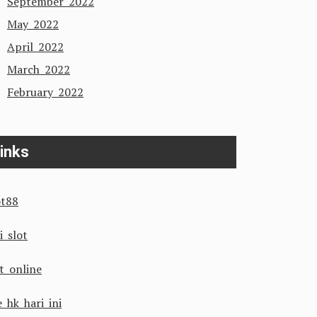
September 2022
May 2022
April 2022
March 2022
February 2022
inks
ot88
i slot
ot online
e hk hari ini