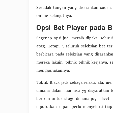
Sesudah tangan yang disarankan sudah, 
online selanjutnya.
Opsi Bet Player pada B
Segenap opsi judi meraih dipakai seluru
atas). Tetapi, \ seluruh seleksian bet 
berbicara pada seleksian yang disarank
mereka lakuin, teknik teknik kerjanya, 
menggunakannya.
Taktik Black jack sebagaiselaku, ala, m
dimana dalam luar rica yg disyaratkan 
berikan untuk stage dimana juga divvt 
diputuskan kapan perlu menyeleksi tiap-