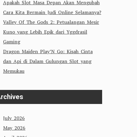
Apakah Slot Masa Depan Akan Mengubah
Cara Kita Bermain Judi Online Selamanya?
Valley Of The Gods 2: Petualangan Mesir
Kuno yang Lebih Epik dari Yggdrasil
Gaming
Dragon Maiden Play’N Go: Kisah Cinta
dan Api di Dalam Gulungan Slot yang
Memukau
rchives
July 2026
May 2026