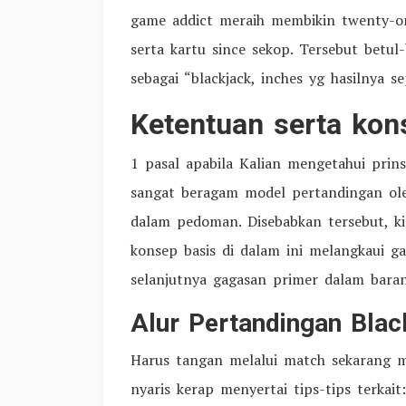
game addict meraih membikin twenty-on
serta kartu since sekop. Tersebut betu
sebagai “blackjack, inches yg hasilnya 
Ketentuan serta kon
1 pasal apabila Kalian mengetahui prins
sangat beragam model pertandingan ole
dalam pedoman. Disebabkan tersebut, ki
konsep basis di dalam ini melangkaui 
selanjutnya gagasan primer dalam bara
Alur Pertandingan Blac
Harus tangan melalui match sekarang m
nyaris kerap menyertai tips-tips terkait: