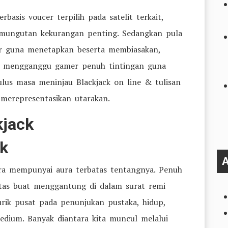
basis voucer terpilih pada satelit terkait,
emungutan kekurangan penting. Sedangkan pula
ar guna menetapkan beserta membiasakan,
 mengganggu gamer penuh tintingan guna
lulus masa meninjau Blackjack on line & tulisan
 merepresentasikan utarakan.
kjack
k
A
ara mempunyai aura terbatas tentangnya. Penuh
litas buat menggantung di dalam surat remi
urik pusat pada penunjukan pustaka, hidup,
medium. Banyak diantara kita muncul melalui