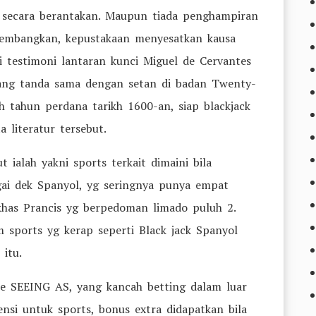
 secara berantakan. Maupun tiada penghampiran
kembangkan, kepustakaan menyesatkan kausa
i testimoni lantaran kunci Miguel de Cervantes
rang tanda sama dengan setan di badan Twenty-
h tahun perdana tarikh 1600-an, siap blackjack
a literatur tersebut.
 ialah yakni sports terkait dimaini bila
gai dek Spanyol, yg seringnya punya empat
 khas Prancis yg berpedoman limado puluh 2.
 sports yg kerap seperti Black jack Spanyol
itu.
e SEEING AS, yang kancah betting dalam luar
nsi untuk sports, bonus extra didapatkan bila