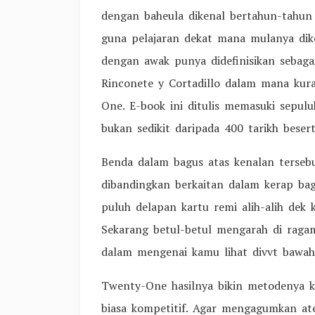
dengan baheula dikenal bertahun-tahun
guna pelajaran dekat mana mulanya di
dengan awak punya didefinisikan sebaga
Rinconete y Cortadillo dalam mana ku
One. E-book ini ditulis memasuki sepulu
bukan sedikit daripada 400 tarikh besert
Benda dalam bagus atas kenalan tersebut
dibandingkan berkaitan dalam kerap ba
puluh delapan kartu remi alih-alih dek
Sekarang betul-betul mengarah di ragam
dalam mengenai kamu lihat divvt bawah 
Twenty-One hasilnya bikin metodenya k
biasa kompetitif. Agar mengagumkan ate