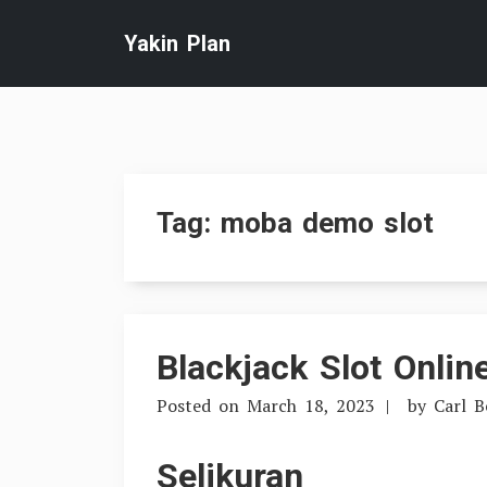
Skip
Yakin Plan
to
content
Tag:
moba demo slot
Blackjack Slot Onlin
Posted on
March 18, 2023
by
Carl B
Selikuran