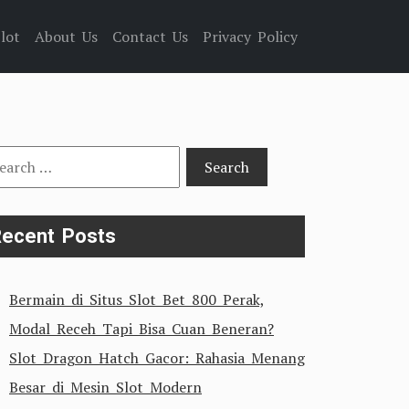
Slot
About Us
Contact Us
Privacy Policy
arch
:
ecent Posts
Bermain di Situs Slot Bet 800 Perak,
Modal Receh Tapi Bisa Cuan Beneran?
Slot Dragon Hatch Gacor: Rahasia Menang
Besar di Mesin Slot Modern