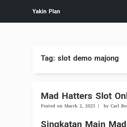
Skip
Yakin Plan
to
content
Tag:
slot demo majong
Mad Hatters Slot On
Posted on
March 2, 2023
by
Carl Be
Singkatan Main Mad