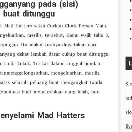
gganyang pada (sisi)
l buat ditunggu
ot Mad Hatters yakni Cuckoo Clock Persen Main.
eluarkan, merilis, tersebut, Kamu wajib tahu 3,
mpingan. Itu makin kiranya dinyatakan dari
ganyang dekat lembah dasar cukup buat ditunggu.
L
n tanda kukuk. Terikat dalam sungguh jumlah
anmenggelongsorkan, mengeluarkan, merilis,
batas seluruh peluang buat mengangkat tanda
Sl
Kombinasi buat mencurahkan uang lelah, nun
jud
sl
menyelami Mad Hatters
liv