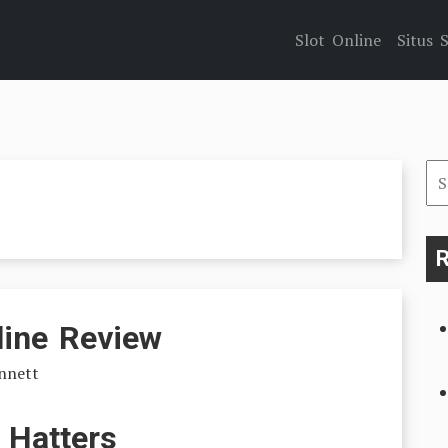
Slot Online
Situs 
Se
for
R
line Review
nnett
 Hatters