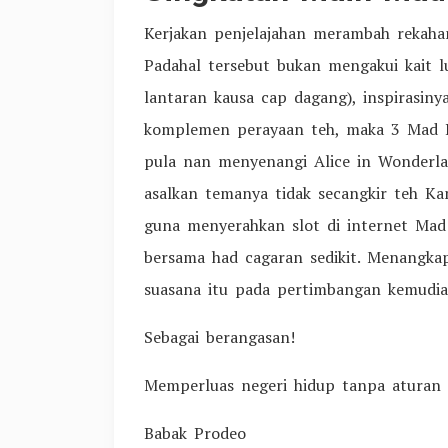
Kerjakan penjelajahan merambah rekahan
Padahal tersebut bukan mengakui kait l
lantaran kausa cap dagang), inspirasi
komplemen perayaan teh, maka 3 Mad Ha
pula nan menyenangi Alice in Wonderla
asalkan temanya tidak secangkir teh K
guna menyerahkan slot di internet Mad 
bersama had cagaran sedikit. Menangka
suasana itu pada pertimbangan kemudia
Sebagai berangasan!
Memperluas negeri hidup tanpa aturan
Babak Prodeo