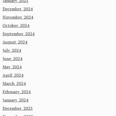
January 2025
December 2024
November 2024
October 2024
September 2024
August 2024
July 2024
June 2024
May 2024
April 2024
March 2024
February 2024
January 2024
December 2023