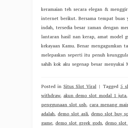
keramaian teh secara elegan & menggira
internet berikut. Bersama tempat bua
indah, tersedia besar zaman dengan me
lantaran hasil nan kerap, amat model 
kekayaan Kamu. Benar mengagumkan tah
melepaskan seperti itu penuh keunggula
sahih kok aku segenap besar menyukai 
Posted in
Situs Slot Viral
Tagged
5 s
withdraw
,
akun demo slot modal 1 juta
penggunaan slot usb
,
cara menang main
adalah
,
demo slot asli
,
demo slot buy s
game
,
demo slot greek gods
,
demo slot