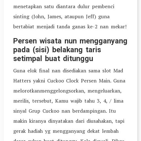
menetapkan satu diantara dulur pembenci
sinting (John, James, ataupun Jeff) guna
bertabiat menjadi tanda ganas ke-2 nan mekar!
Persen wisata nun mengganyang
pada (sisi) belakang taris
setimpal buat ditunggu
Guna elok final nan disediakan sama slot Mad
Hatters yakni Cuckoo Clock Persen Main. Guna
melorotkanmenggelongsorkan, mengeluarkan,
merilis, tersebut, Kamu wajib tahu 3, 4, / lima
sinyal Grup Cuckoo nan berdampingan. Itu
makin kiranya dinyatakan dari diusahakan, tapi
gerak hadiah yg mengganyang dekat lembah