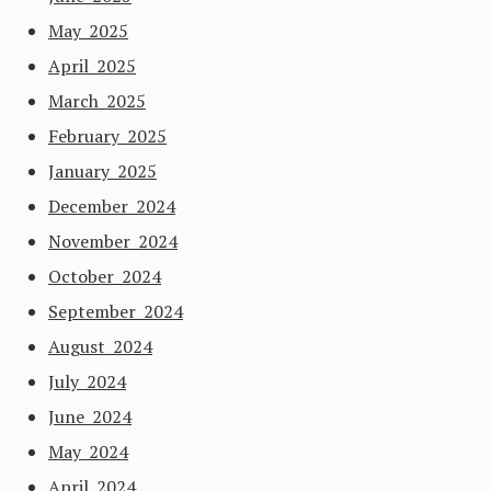
May 2025
April 2025
March 2025
February 2025
January 2025
December 2024
November 2024
October 2024
September 2024
August 2024
July 2024
June 2024
May 2024
April 2024