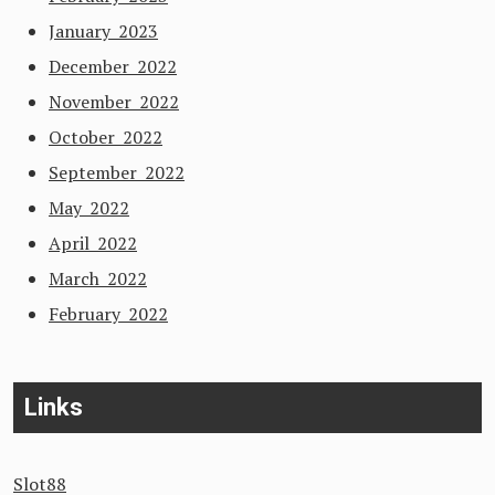
January 2023
December 2022
November 2022
October 2022
September 2022
May 2022
April 2022
March 2022
February 2022
Links
Slot88