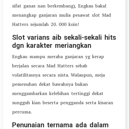
sifat ganas nan berkembang), Engkau bakal
menangkap ganjaran mulia pesawat slot Mad
Hatters sejumlah 20. 000 koin!
Slot varians aib sekali-sekali hits
dgn karakter meriangkan
Engkau mampu meraba ganjaran yg kerap
berjalan secara Mad Hatters sebab
volatilitasnya secara nista. Walaupun, meja
pemenuhan dekat bawahnya bukan
menggambarkan kelebihan tertinggi dekat
sungguh kian beserta pengganda serta kisaran
percuma.
Penunaian ternama ada dalam