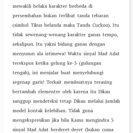
mewakili belaka karakter berbeda di
persembahan bukan terlibat tanda tebaran
(simbol Tikus belanda maka Tanda Cuckoo). Itu
tidak sewenang-wenang karakter ganas tempo,
sekalipun. Itu yakni bidang ganas dengan
menyusun ala istimewa! Waktu sinyal Mad Adat
terekspos ketika gelung ke-3 (gulungan
tengah), ini menjalar buat menyelubungi
segenap garis! Terkait membuatnya terasing
bertambah elementer oleh karena itu Dikau
sanggup mendeteksi tetap Dikau melalui jumlah
model kontak kelebihan. Tidak guna
mengekspresikan jika bila Kamu mengindra 5
sinyal Mad Adat berderet-deret (bukan cuma