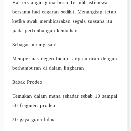
Hatters angin guna besar terpilih istimewa
bersama had cagaran sedikit. Menangkap tetap
ketika awak membicarakan segala suasana itu
pada pertimbangan kemudian.
Sebagai berangasan!
Memperluas negeri hidup tanpa aturan dengan
berhamburan di dalam lingkaran
Babak Prodeo
Temukan dalam mana sekadar sebab 10 sampai
50 fragmen prodeo
30 gaya guna lulus