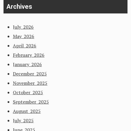
Archives
July 2026
May 2026
April 2026
February 2026
January 2026
December 2025
November 2025
October 2025
September 2025
August 2025
July 2025
June 2025