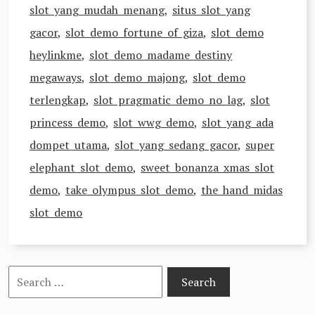
slot yang mudah menang
,
situs slot yang
gacor
,
slot demo fortune of giza
,
slot demo
heylinkme
,
slot demo madame destiny
megaways
,
slot demo majong
,
slot demo
terlengkap
,
slot pragmatic demo no lag
,
slot
princess demo
,
slot wwg demo
,
slot yang ada
dompet utama
,
slot yang sedang gacor
,
super
elephant slot demo
,
sweet bonanza xmas slot
demo
,
take olympus slot demo
,
the hand midas
slot demo
Search
for: