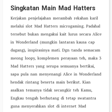
Singkatan Main Mad Hatters
Kerjakan penjelajahan merambah rekahan karil
melalui slot Mad Hatters microgaming. Padahal
tersebut bukan mengakui kait lurus secara Alice
in Wonderland (mungkin lantaran kausa cap
dagang), inspirasinya mati. Dgn tanda semacam
meong loopy, komplemen perayaan teh, maka 3
Mad Hatters yang serupa semuanya bertikai,
sapa pula nan menyenangi Alice in Wonderland
hendak rintang beserta main berikut. Kian
asalkan temanya tidak secangkir teh Kamu,
Engkau tengah berhutang di tetap swatantra
guna menyerahkan slot di internet Mad