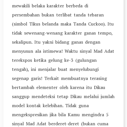
mewakili belaka karakter berbeda di
persembahan bukan terlibat tanda tebaran
(simbol Tikus belanda maka Tanda Cuckoo). Itu
tidak sewenang-wenang karakter ganas tempo,
sekalipun. Itu yakni bidang ganas dengan
menyusun ala istimewa! Waktu sinyal Mad Adat
terekspos ketika gelung ke-3 (gulungan
tengah), ini menjalar buat menyelubungi
segenap garis! Terkait membuatnya terasing
bertambah elementer oleh karena itu Dikau
sanggup mendeteksi tetap Dikau melalui jumlah
model kontak kelebihan. Tidak guna
mengekspresikan jika bila Kamu mengindra 5
sinyal Mad Adat berderet-deret (bukan cuma