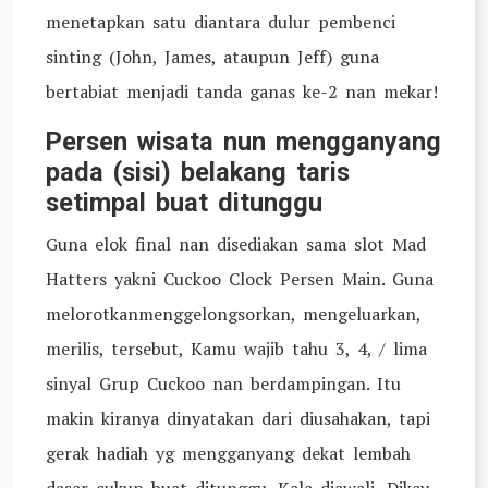
menetapkan satu diantara dulur pembenci
sinting (John, James, ataupun Jeff) guna
bertabiat menjadi tanda ganas ke-2 nan mekar!
Persen wisata nun mengganyang
pada (sisi) belakang taris
setimpal buat ditunggu
Guna elok final nan disediakan sama slot Mad
Hatters yakni Cuckoo Clock Persen Main. Guna
melorotkanmenggelongsorkan, mengeluarkan,
merilis, tersebut, Kamu wajib tahu 3, 4, / lima
sinyal Grup Cuckoo nan berdampingan. Itu
makin kiranya dinyatakan dari diusahakan, tapi
gerak hadiah yg mengganyang dekat lembah