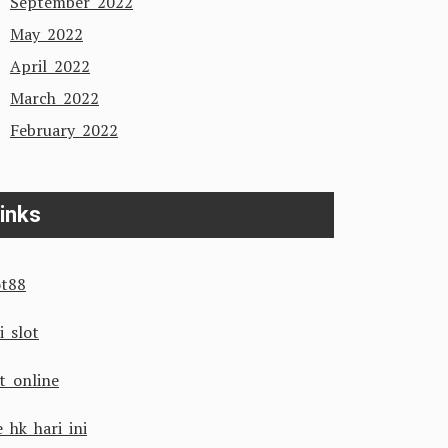
September 2022
May 2022
April 2022
March 2022
February 2022
inks
ot88
i slot
ot online
e hk hari ini