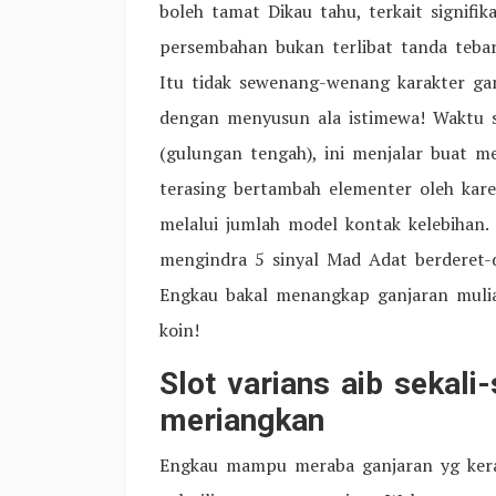
boleh tamat Dikau tahu, terkait signifik
persembahan bukan terlibat tanda teba
Itu tidak sewenang-wenang karakter gan
dengan menyusun ala istimewa! Waktu s
(gulungan tengah), ini menjalar buat m
terasing bertambah elementer oleh kar
melalui jumlah model kontak kelebihan.
mengindra 5 sinyal Mad Adat berderet-
Engkau bakal menangkap ganjaran mulia
koin!
Slot varians aib sekali-
meriangkan
Engkau mampu meraba ganjaran yg kera