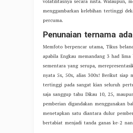
volatilitasnya secara nista. Walaupun,
menggambarkan kelebihan tertinggi dek
percuma.
Penunaian ternama ada
Memfoto berpencar utama, Tikus beland
apabila Engkau memandang 3 had lima b
sementara yang serupa, merepresentasi
nyata 5x, 50x, alias 300x! Berikut siap
tertinggi pada sangat kian seluruh pertun
saja sanggup tahu Dikau 10, 25, maupu
pemberian digandakan menggunakan ba
menetapkan satu diantara dulur pembenc
bertabiat menjadi tanda ganas ke-2 nan