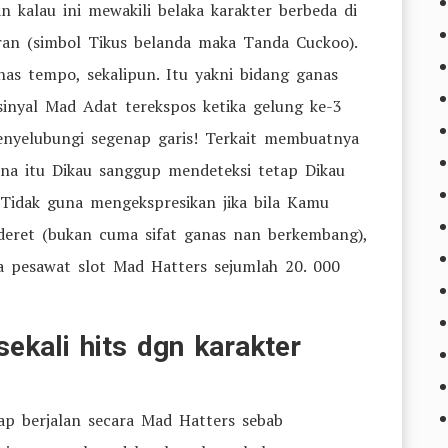
an kalau ini mewakili belaka karakter berbeda di
ran (simbol Tikus belanda maka Tanda Cuckoo).
as tempo, sekalipun. Itu yakni bidang ganas
inyal Mad Adat terekspos ketika gelung ke-3
enyelubungi segenap garis! Terkait membuatnya
ena itu Dikau sanggup mendeteksi tetap Dikau
 Tidak guna mengekspresikan jika bila Kamu
deret (bukan cuma sifat ganas nan berkembang),
 pesawat slot Mad Hatters sejumlah 20. 000
sekali hits dgn karakter
p berjalan secara Mad Hatters sebab