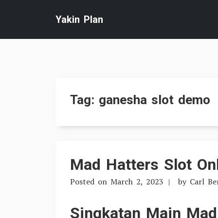
Skip
Yakin Plan
to
content
Tag:
ganesha slot demo
Mad Hatters Slot On
Posted on
March 2, 2023
by
Carl Be
Singkatan Main Mad