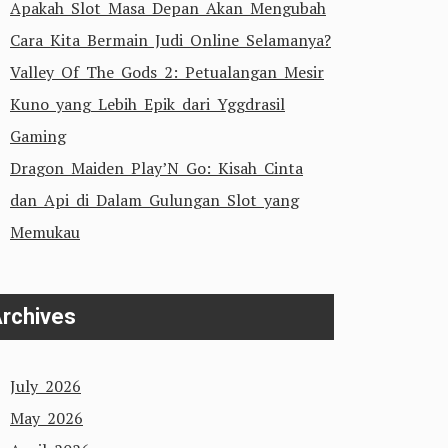
Apakah Slot Masa Depan Akan Mengubah
Cara Kita Bermain Judi Online Selamanya?
Valley Of The Gods 2: Petualangan Mesir
Kuno yang Lebih Epik dari Yggdrasil
Gaming
Dragon Maiden Play’N Go: Kisah Cinta
dan Api di Dalam Gulungan Slot yang
Memukau
rchives
July 2026
May 2026