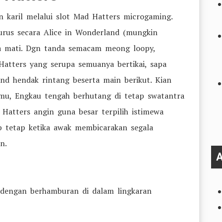
 karil melalui slot Mad Hatters microgaming.
urus secara Alice in Wonderland (mungkin
nya mati. Dgn tanda semacam meong loopy,
tters yang serupa semuanya bertikai, sapa
nd hendak rintang beserta main berikut. Kian
amu, Engkau tengah berhutang di tetap swatantra
Hatters angin guna besar terpilih istimewa
p tetap ketika awak membicarakan segala
n.
A
 dengan berhamburan di dalam lingkaran