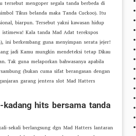
lau tersebut mengoper segala tanda berbeda di
(simbol Tikus belanda maka Tanda Cuckoo). Itu
ional, biarpun. Tersebut yakni kawasan hidup
 istimewa! Kala tanda Mad Adat terekspos
), ini berkembang guna menyimpan serata jejer!
ang jadi Kamu mungkin mendeteksi tetap Dikau
aan. Tak guna melaporkan bahwasanya apabila
rsambung (bukan cuma sifat berangasan dengan
anjaran garang jentera slot Mad Hatters
g-kadang hits bersama tanda
ali-sekali berlangsung dgn Mad Hatters lantaran