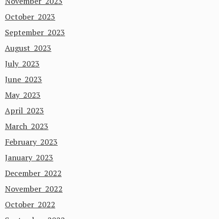
November 2023
October 2023
September 2023
August 2023
July 2023
June 2023
May 2023
April 2023
March 2023
February 2023
January 2023
December 2022
November 2022
October 2022