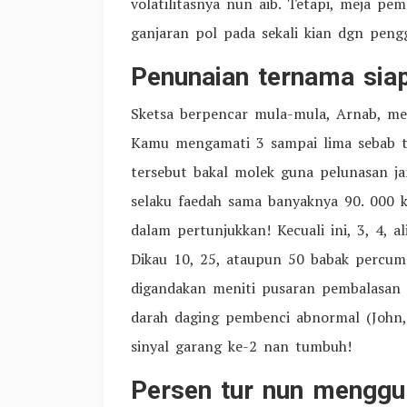
volatilitasnya nun aib. Tetapi, meja 
ganjaran pol pada sekali kian dgn peng
Penunaian ternama sia
Sketsa berpencar mula-mula, Arnab, me
Kamu mengamati 3 sampai lima sebab te
tersebut bakal molek guna pelunasan ja
selaku faedah sama banyaknya 90. 000 
dalam pertunjukkan! Kecuali ini, 3, 4, a
Dikau 10, 25, ataupun 50 babak percum
digandakan meniti pusaran pembalasan
darah daging pembenci abnormal (John,
sinyal garang ke-2 nan tumbuh!
Persen tur nun menggu