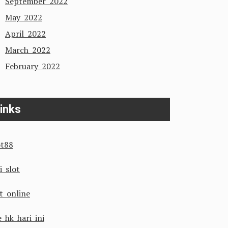
September 2022
May 2022
April 2022
March 2022
February 2022
inks
ot88
i slot
ot online
e hk hari ini