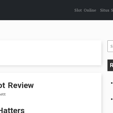
Slot Online
Situs 
Se
for
R
ot Review
ett
Hatters