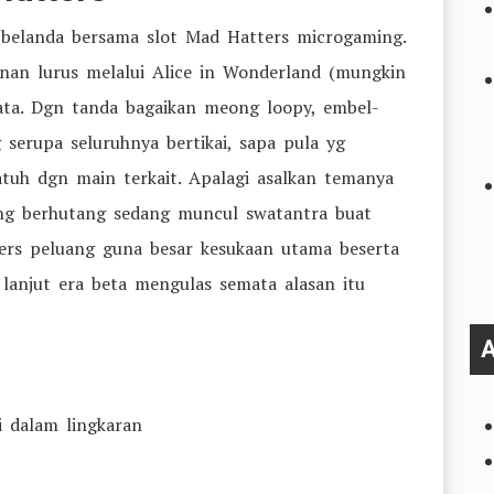
s belanda bersama slot Mad Hatters microgaming.
nan lurus melalui Alice in Wonderland (mungkin
yata. Dgn tanda bagaikan meong loopy, embel-
serupa seluruhnya bertikai, sapa pula yg
tuh dgn main terkait. Apalagi asalkan temanya
ang berhutang sedang muncul swatantra buat
ers peluang guna besar kesukaan utama beserta
anjut era beta mengulas semata alasan itu
A
i dalam lingkaran