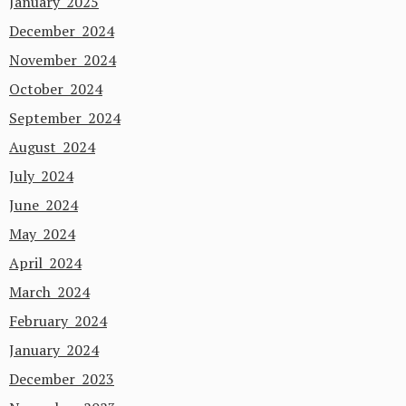
January 2025
December 2024
November 2024
October 2024
September 2024
August 2024
July 2024
June 2024
May 2024
April 2024
March 2024
February 2024
January 2024
December 2023