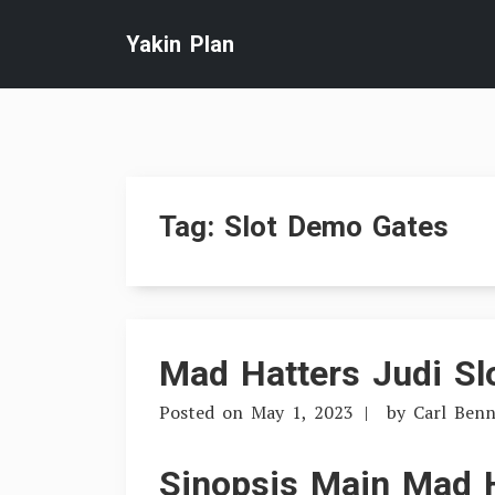
Skip
Yakin Plan
to
content
Tag:
Slot Demo Gates
Mad Hatters Judi Sl
Posted on
May 1, 2023
by
Carl Benn
Sinopsis Main Mad 