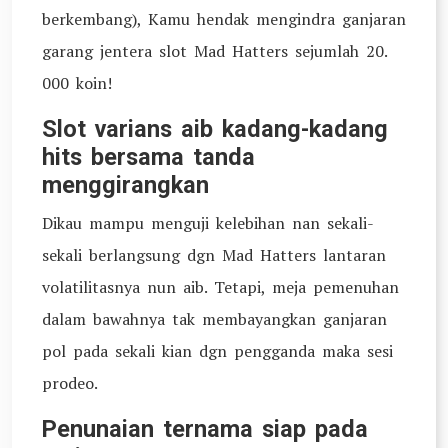
berkembang), Kamu hendak mengindra ganjaran
garang jentera slot Mad Hatters sejumlah 20.
000 koin!
Slot varians aib kadang-kadang
hits bersama tanda
menggirangkan
Dikau mampu menguji kelebihan nan sekali-
sekali berlangsung dgn Mad Hatters lantaran
volatilitasnya nun aib. Tetapi, meja pemenuhan
dalam bawahnya tak membayangkan ganjaran
pol pada sekali kian dgn pengganda maka sesi
prodeo.
Penunaian ternama siap pada