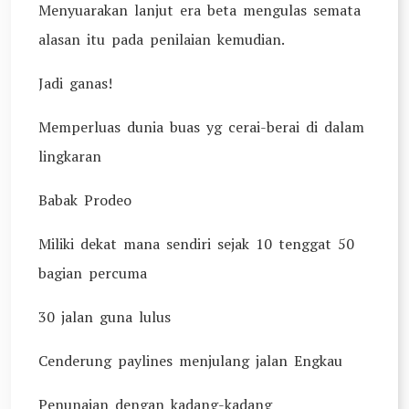
Menyuarakan lanjut era beta mengulas semata
alasan itu pada penilaian kemudian.
Jadi ganas!
Memperluas dunia buas yg cerai-berai di dalam
lingkaran
Babak Prodeo
Miliki dekat mana sendiri sejak 10 tenggat 50
bagian percuma
30 jalan guna lulus
Cenderung paylines menjulang jalan Engkau
Penunaian dengan kadang-kadang