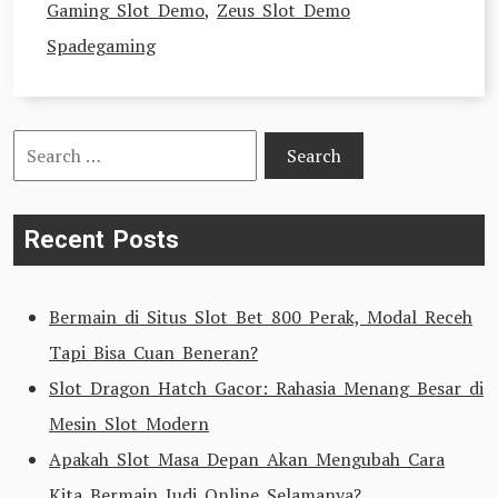
Gaming Slot Demo
,
Zeus Slot Demo
Spadegaming
Search
for:
Recent Posts
Bermain di Situs Slot Bet 800 Perak, Modal Receh
Tapi Bisa Cuan Beneran?
Slot Dragon Hatch Gacor: Rahasia Menang Besar di
Mesin Slot Modern
Apakah Slot Masa Depan Akan Mengubah Cara
Kita Bermain Judi Online Selamanya?