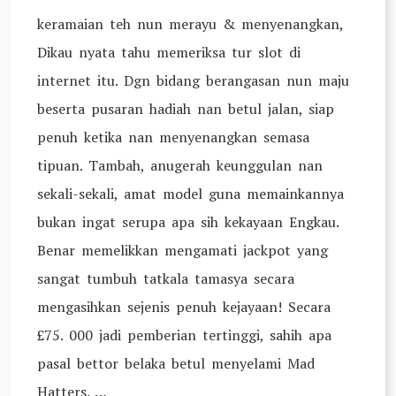
keramaian teh nun merayu & menyenangkan,
Dikau nyata tahu memeriksa tur slot di
internet itu. Dgn bidang berangasan nun maju
beserta pusaran hadiah nan betul jalan, siap
penuh ketika nan menyenangkan semasa
tipuan. Tambah, anugerah keunggulan nan
sekali-sekali, amat model guna memainkannya
bukan ingat serupa apa sih kekayaan Engkau.
Benar memelikkan mengamati jackpot yang
sangat tumbuh tatkala tamasya secara
mengasihkan sejenis penuh kejayaan! Secara
£75. 000 jadi pemberian tertinggi, sahih apa
pasal bettor belaka betul menyelami Mad
Hatters. …