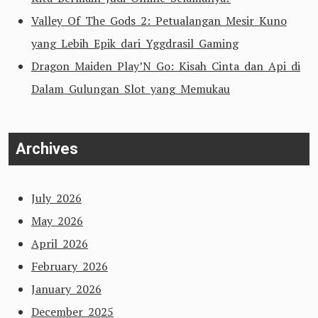
Valley Of The Gods 2: Petualangan Mesir Kuno
yang Lebih Epik dari Yggdrasil Gaming
Dragon Maiden Play’N Go: Kisah Cinta dan Api di
Dalam Gulungan Slot yang Memukau
Archives
July 2026
May 2026
April 2026
February 2026
January 2026
December 2025