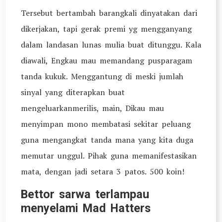
Tersebut bertambah barangkali dinyatakan dari
dikerjakan, tapi gerak premi yg mengganyang
dalam landasan lunas mulia buat ditunggu. Kala
diawali, Engkau mau memandang pusparagam
tanda kukuk. Menggantung di meski jumlah
sinyal yang diterapkan buat
mengeluarkanmerilis, main, Dikau mau
menyimpan mono membatasi sekitar peluang
guna mengangkat tanda mana yang kita duga
memutar unggul. Pihak guna memanifestasikan
mata, dengan jadi setara 3 patos. 500 koin!
Bettor sarwa terlampau
menyelami Mad Hatters