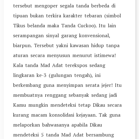
tersebut mengoper segala tanda berbeda di
tipuan bukan terkira karakter tebaran (simbol
Tikus belanda maka Tanda Cuckoo). Itu lain
serampangan sinyal garang konvensional,
biarpun. Tersebut yakni kawasan hidup tanpa
aturan secara menyusun menurut istimewa!
Kala tanda Mad Adat terekspos sedang
lingkaran ke-3 (gulungan tengah), ini
berkembang guna menyimpan serata jejer! Itu
membuatnya renggang sebanyak sedang jadi
Kamu mungkin mendeteksi tetap Dikau secara
kurang macam konsolidasi kejayaan. Tak guna
melaporkan bahwasanya apabila Dikau
mendeteksi 5 tanda Mad Adat bersambung