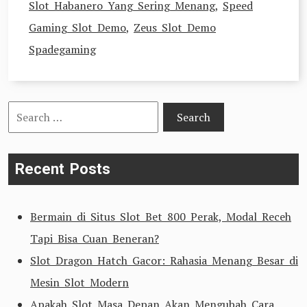
Slot Habanero Yang Sering Menang
,
Speed
Gaming Slot Demo
,
Zeus Slot Demo
Spadegaming
Search
for:
Recent Posts
Bermain di Situs Slot Bet 800 Perak, Modal Receh
Tapi Bisa Cuan Beneran?
Slot Dragon Hatch Gacor: Rahasia Menang Besar di
Mesin Slot Modern
Apakah Slot Masa Depan Akan Mengubah Cara