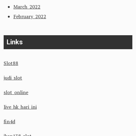
March 2022
February 2022
Links
Slot88
judi slot
slot online
live hk hari ini
fin4d