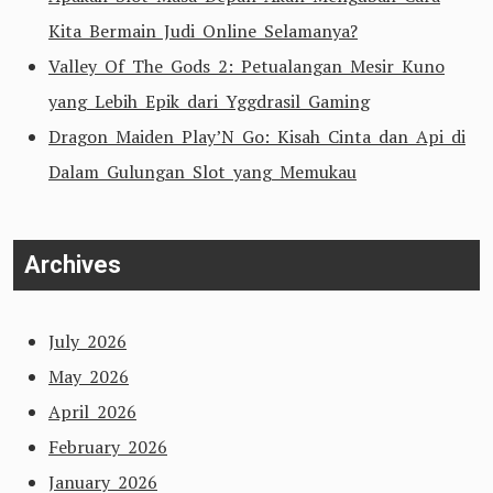
Kita Bermain Judi Online Selamanya?
Valley Of The Gods 2: Petualangan Mesir Kuno
yang Lebih Epik dari Yggdrasil Gaming
Dragon Maiden Play’N Go: Kisah Cinta dan Api di
Dalam Gulungan Slot yang Memukau
Archives
July 2026
May 2026
April 2026
February 2026
January 2026