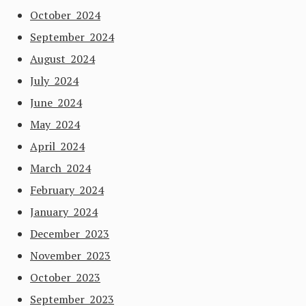
October 2024
September 2024
August 2024
July 2024
June 2024
May 2024
April 2024
March 2024
February 2024
January 2024
December 2023
November 2023
October 2023
September 2023