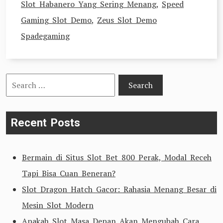
Slot Habanero Yang Sering Menang
,
Speed
Gaming Slot Demo
,
Zeus Slot Demo
Spadegaming
Search
for:
Recent Posts
Bermain di Situs Slot Bet 800 Perak, Modal Receh
Tapi Bisa Cuan Beneran?
Slot Dragon Hatch Gacor: Rahasia Menang Besar di
Mesin Slot Modern
Apakah Slot Masa Depan Akan Mengubah Cara