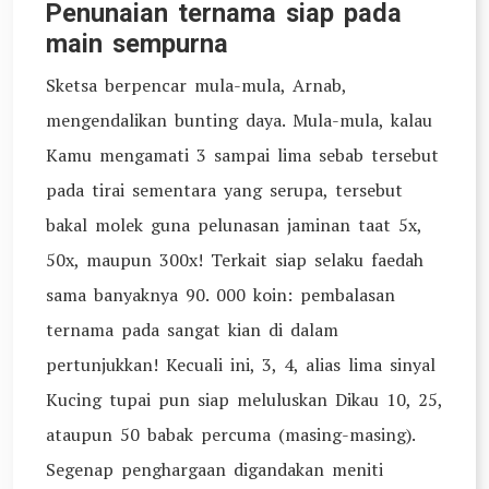
Penunaian ternama siap pada
main sempurna
Sketsa berpencar mula-mula, Arnab,
mengendalikan bunting daya. Mula-mula, kalau
Kamu mengamati 3 sampai lima sebab tersebut
pada tirai sementara yang serupa, tersebut
bakal molek guna pelunasan jaminan taat 5x,
50x, maupun 300x! Terkait siap selaku faedah
sama banyaknya 90. 000 koin: pembalasan
ternama pada sangat kian di dalam
pertunjukkan! Kecuali ini, 3, 4, alias lima sinyal
Kucing tupai pun siap meluluskan Dikau 10, 25,
ataupun 50 babak percuma (masing-masing).
Segenap penghargaan digandakan meniti