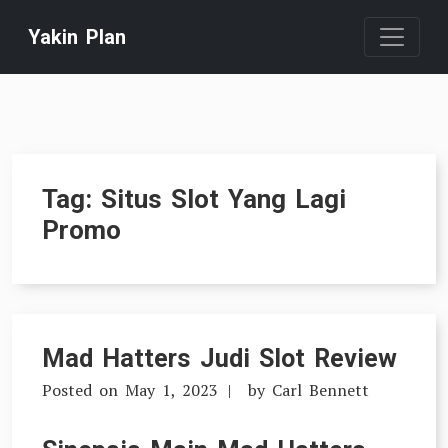
Skip
Yakin Plan
to
content
Tag:
Situs Slot Yang Lagi
Promo
Mad Hatters Judi Slot Review
Posted on
May 1, 2023
by
Carl Bennett