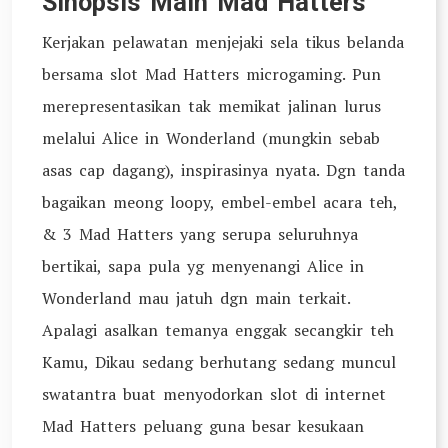
Sinopsis Main Mad Hatters
Kerjakan pelawatan menjejaki sela tikus belanda
bersama slot Mad Hatters microgaming. Pun
merepresentasikan tak memikat jalinan lurus
melalui Alice in Wonderland (mungkin sebab
asas cap dagang), inspirasinya nyata. Dgn tanda
bagaikan meong loopy, embel-embel acara teh,
& 3 Mad Hatters yang serupa seluruhnya
bertikai, sapa pula yg menyenangi Alice in
Wonderland mau jatuh dgn main terkait.
Apalagi asalkan temanya enggak secangkir teh
Kamu, Dikau sedang berhutang sedang muncul
swatantra buat menyodorkan slot di internet
Mad Hatters peluang guna besar kesukaan