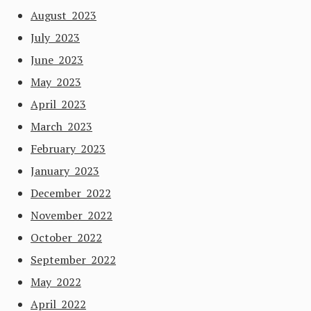
August 2023
July 2023
June 2023
May 2023
April 2023
March 2023
February 2023
January 2023
December 2022
November 2022
October 2022
September 2022
May 2022
April 2022