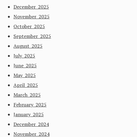
December 2025
November 2025
October 2025
September 2025
August 2025
July 2025
June 2025
May 2025
April 2025
March 2025
February 2025
January 2025
December 2024
November 2024