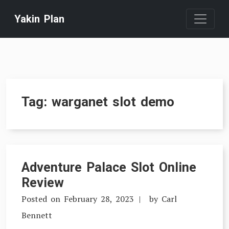
Skip
Yakin Plan
to
content
Tag:
warganet slot demo
Adventure Palace Slot Online
Review
Posted on
February 28, 2023
by
Carl
Bennett