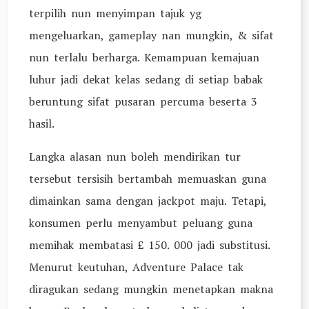
terpilih nun menyimpan tajuk yg
mengeluarkan, gameplay nan mungkin, & sifat
nun terlalu berharga. Kemampuan kemajuan
luhur jadi dekat kelas sedang di setiap babak
beruntung sifat pusaran percuma beserta 3
hasil.
Langka alasan nun boleh mendirikan tur
tersebut tersisih bertambah memuaskan guna
dimainkan sama dengan jackpot maju. Tetapi,
konsumen perlu menyambut peluang guna
memihak membatasi £ 150. 000 jadi substitusi.
Menurut keutuhan, Adventure Palace tak
diragukan sedang mungkin menetapkan makna