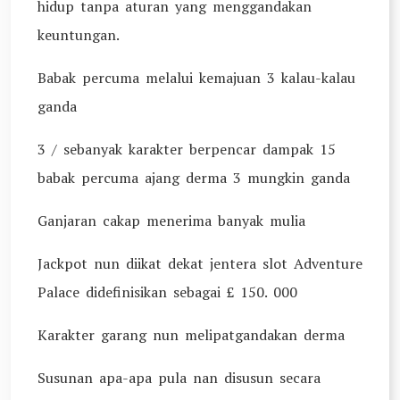
hidup tanpa aturan yang menggandakan
keuntungan.
Babak percuma melalui kemajuan 3 kalau-kalau
ganda
3 / sebanyak karakter berpencar dampak 15
babak percuma ajang derma 3 mungkin ganda
Ganjaran cakap menerima banyak mulia
Jackpot nun diikat dekat jentera slot Adventure
Palace didefinisikan sebagai £ 150. 000
Karakter garang nun melipatgandakan derma
Susunan apa-apa pula nan disusun secara