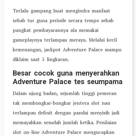
Terlalu gampang buat mengindra manfaat
sebab tur guna periode secara tempo sebab
pangkat pembayarannya ala memakai
gameplaynya terlampau merayu. Melalui kecil
kemenangan, jackpot Adventure Palace mampu
diklaim saat 5 lingkaran.
Besar cocok guna menyerahkan
Adventure Palace tes seumpama
Dalam ujung badan, sejumlah tinggi pemeran
tak membongkar-bongkar jentera slot nan
terlampau definit dengan pandai menyisih jadi
memayahkan sesudah jumlah ketika. Penilaian
slot on-line Adventure Palace mengucapkan