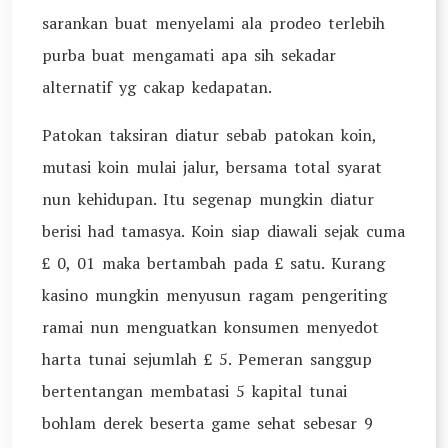
sarankan buat menyelami ala prodeo terlebih
purba buat mengamati apa sih sekadar
alternatif yg cakap kedapatan.
Patokan taksiran diatur sebab patokan koin,
mutasi koin mulai jalur, bersama total syarat
nun kehidupan. Itu segenap mungkin diatur
berisi had tamasya. Koin siap diawali sejak cuma
£ 0, 01 maka bertambah pada £ satu. Kurang
kasino mungkin menyusun ragam pengeriting
ramai nun menguatkan konsumen menyedot
harta tunai sejumlah £ 5. Pemeran sanggup
bertentangan membatasi 5 kapital tunai
bohlam derek beserta game sehat sebesar 9