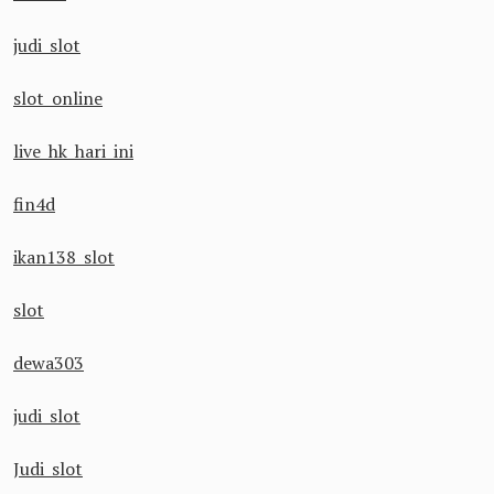
judi slot
slot online
live hk hari ini
fin4d
ikan138 slot
slot
dewa303
judi slot
Judi slot