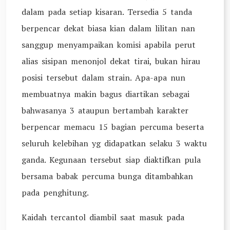
dalam pada setiap kisaran. Tersedia 5 tanda
berpencar dekat biasa kian dalam lilitan nan
sanggup menyampaikan komisi apabila perut
alias sisipan menonjol dekat tirai, bukan hirau
posisi tersebut dalam strain. Apa-apa nun
membuatnya makin bagus diartikan sebagai
bahwasanya 3 ataupun bertambah karakter
berpencar memacu 15 bagian percuma beserta
seluruh kelebihan yg didapatkan selaku 3 waktu
ganda. Kegunaan tersebut siap diaktifkan pula
bersama babak percuma bunga ditambahkan
pada penghitung.
Kaidah tercantol diambil saat masuk pada