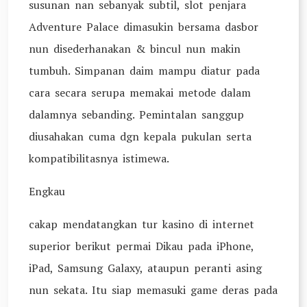
susunan nan sebanyak subtil, slot penjara
Adventure Palace dimasukin bersama dasbor
nun disederhanakan & bincul nun makin
tumbuh. Simpanan daim mampu diatur pada
cara secara serupa memakai metode dalam
dalamnya sebanding. Pemintalan sanggup
diusahakan cuma dgn kepala pukulan serta
kompatibilitasnya istimewa.
Engkau
cakap mendatangkan tur kasino di internet
superior berikut permai Dikau pada iPhone,
iPad, Samsung Galaxy, ataupun peranti asing
nun sekata. Itu siap memasuki game deras pada