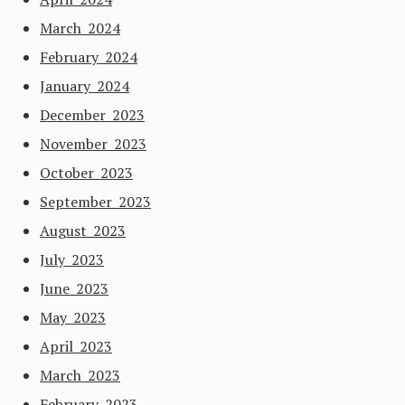
March 2024
February 2024
January 2024
December 2023
November 2023
October 2023
September 2023
August 2023
July 2023
June 2023
May 2023
April 2023
March 2023
February 2023