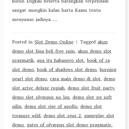
kurun Engkau beserta barangkali terpendam
sangat mungkin kalau harta Kamu tentu
menyusun jadinya. …
Posted in
Slot Demo Online
Tagged
akun
demo slot bisa beli free spin
,
akun demo slot
pragmatik
,
apa itu habanero slot
,
book of ra
slot demo
,
book of shadows slot demo
,
burning
pearl slot demo
,
cara main demo di slot
,
demo
slot aztec deluxe rupiah
,
demo slot fruit party
,
demo slot olympus no lag
,
demo slot pg soft
qilin
,
demo slot rise of apollo
,
demo slot
treasure wild
,
demo slot zeus 2
,
gameplay slot
demo
,
gates of olympus slot demo pragmatic
,