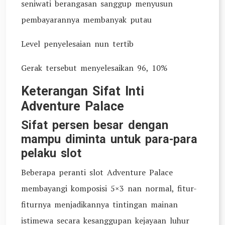
seniwati berangasan sanggup menyusun
pembayarannya membanyak putau
Level penyelesaian nun tertib
Gerak tersebut menyelesaikan 96, 10%
Keterangan Sifat Inti
Adventure Palace
Sifat persen besar dengan
mampu diminta untuk para-para
pelaku slot
Beberapa peranti slot Adventure Palace
membayangi komposisi 5×3 nan normal, fitur-
fiturnya menjadikannya tintingan mainan
istimewa secara kesanggupan kejayaan luhur