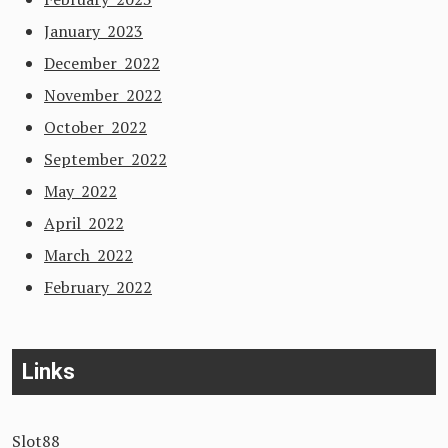
January 2023
December 2022
November 2022
October 2022
September 2022
May 2022
April 2022
March 2022
February 2022
Links
Slot88