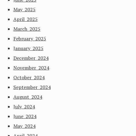
May 2025
April 2025
March 2025
February 2025
January 2025
December 2024
November 2024
October 2024
September 2024
August 2024
July 2024
June 2024
May 2024
April 2024