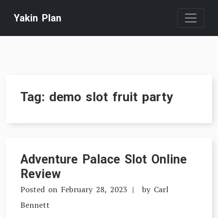
Skip
Yakin Plan
to
content
Tag:
demo slot fruit party
Adventure Palace Slot Online
Review
Posted on
February 28, 2023
by
Carl
Bennett