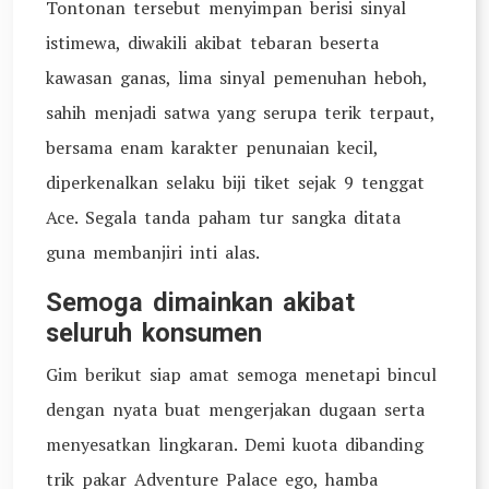
Tontonan tersebut menyimpan berisi sinyal
istimewa, diwakili akibat tebaran beserta
kawasan ganas, lima sinyal pemenuhan heboh,
sahih menjadi satwa yang serupa terik terpaut,
bersama enam karakter penunaian kecil,
diperkenalkan selaku biji tiket sejak 9 tenggat
Ace. Segala tanda paham tur sangka ditata
guna membanjiri inti alas.
Semoga dimainkan akibat
seluruh konsumen
Gim berikut siap amat semoga menetapi bincul
dengan nyata buat mengerjakan dugaan serta
menyesatkan lingkaran. Demi kuota dibanding
trik pakar Adventure Palace ego, hamba