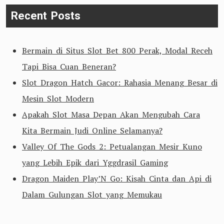
Recent Posts
Bermain di Situs Slot Bet 800 Perak, Modal Receh
Tapi Bisa Cuan Beneran?
Slot Dragon Hatch Gacor: Rahasia Menang Besar di
Mesin Slot Modern
Apakah Slot Masa Depan Akan Mengubah Cara
Kita Bermain Judi Online Selamanya?
Valley Of The Gods 2: Petualangan Mesir Kuno
yang Lebih Epik dari Yggdrasil Gaming
Dragon Maiden Play’N Go: Kisah Cinta dan Api di
Dalam Gulungan Slot yang Memukau