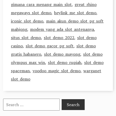
gimana cara menang main slot
,
great rhino
megaways slot demo
,
heylink me slot demo
,
iconic slot demo
,
main akun demo slot pg soft
mahjong
,
modem yang ada slot antenanya
,
situs slot demo
,
slot demo 2022
,
slot demo
casino
,
slot demo gacor pg soft
,
slot demo
gratis habanero
,
slot demo mayong
,
slot demo
olympus max win
,
slot demo rupiah
,
slot demo
spaceman
,
voodoo magic slot demo
,
warganet
slot demo
Search
for: