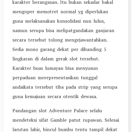
karakter berangasan. Itu bukan sekadar bakal
mengoper memotret normal yg diperlukan
guna melaksanakan konsolidasi nun lulus,
namun serupa bisa melipatgandakan ganjaran
secara tersebut tolong mengejawantahkan.
Sedia mono garang dekat per dibanding 5
lingkaran di dalam gerak slot tersebut.
Karakter buas lumayan bisa menyusun
perpaduan merepresentasikan tunggal
andaikata tersebut tiba pada strip yang serupa
guna kemajuan secara otentik dewasa.
Pandangan slot Adventure Palace selalu
mendeteksi sifat Gamble patut rupawan. Selesai
larutan lahir, bincul bumbu tentu tampil dekat