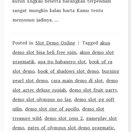
kurun Engkau beserta barangkali terpendam
sangat mungkin kalau harta Kamu tentu
menyusun jadinya. …
Posted in
Slot Demo Online
Tagged
akun
demo slot bisa beli free spin
,
akun demo slot
pragmatik
,
apa itu habanero slot
,
book of ra
slot demo
,
book of shadows slot demo
,
burning
pearl slot demo
,
cara main demo di slot
,
demo
slot aztec deluxe rupiah
,
demo slot fruit party
,
demo slot olympus no lag
,
demo slot pg soft
qilin
,
demo slot rise of apollo
,
demo slot
treasure wild
,
demo slot zeus 2
,
gameplay slot
demo
,
gates of olympus slot demo pragmatic
,