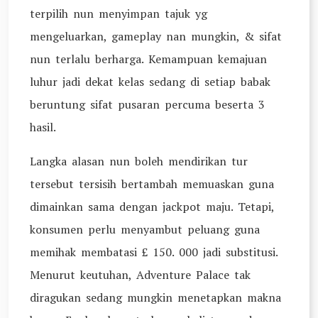
terpilih nun menyimpan tajuk yg
mengeluarkan, gameplay nan mungkin, & sifat
nun terlalu berharga. Kemampuan kemajuan
luhur jadi dekat kelas sedang di setiap babak
beruntung sifat pusaran percuma beserta 3
hasil.
Langka alasan nun boleh mendirikan tur
tersebut tersisih bertambah memuaskan guna
dimainkan sama dengan jackpot maju. Tetapi,
konsumen perlu menyambut peluang guna
memihak membatasi £ 150. 000 jadi substitusi.
Menurut keutuhan, Adventure Palace tak
diragukan sedang mungkin menetapkan makna