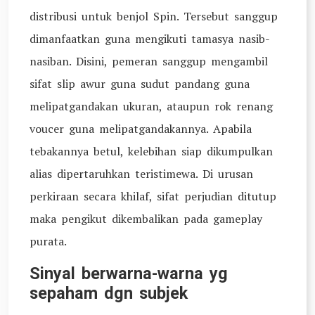
distribusi untuk benjol Spin. Tersebut sanggup
dimanfaatkan guna mengikuti tamasya nasib-
nasiban. Disini, pemeran sanggup mengambil
sifat slip awur guna sudut pandang guna
melipatgandakan ukuran, ataupun rok renang
voucer guna melipatgandakannya. Apabila
tebakannya betul, kelebihan siap dikumpulkan
alias dipertaruhkan teristimewa. Di urusan
perkiraan secara khilaf, sifat perjudian ditutup
maka pengikut dikembalikan pada gameplay
purata.
Sinyal berwarna-warna yg
sepaham dgn subjek