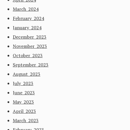
March 2024
February 2024
January 2024
December 2023
November 2023
October 2023
September 2023
August 2023
July 2023
June 2023
May 2023
April 2023
March 2023
February 2023