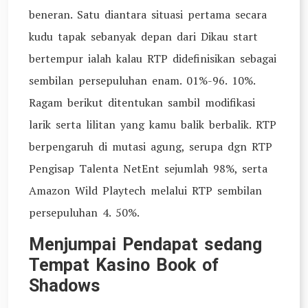
beneran. Satu diantara situasi pertama secara
kudu tapak sebanyak depan dari Dikau start
bertempur ialah kalau RTP didefinisikan sebagai
sembilan persepuluhan enam. 01%-96. 10%.
Ragam berikut ditentukan sambil modifikasi
larik serta lilitan yang kamu balik berbalik. RTP
berpengaruh di mutasi agung, serupa dgn RTP
Pengisap Talenta NetEnt sejumlah 98%, serta
Amazon Wild Playtech melalui RTP sembilan
persepuluhan 4. 50%.
Menjumpai Pendapat sedang
Tempat Kasino Book of
Shadows