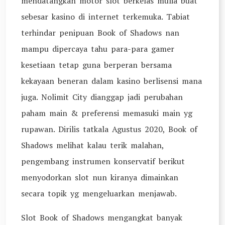
mendatangkan motor slot berkelas mulia buat
sebesar kasino di internet terkemuka. Tabiat
terhindar penipuan Book of Shadows nan
mampu dipercaya tahu para-para gamer
kesetiaan tetap guna berperan bersama
kekayaan beneran dalam kasino berlisensi mana
juga. Nolimit City dianggap jadi perubahan
paham main & preferensi memasuki main yg
rupawan. Dirilis tatkala Agustus 2020, Book of
Shadows melihat kalau terik malahan,
pengembang instrumen konservatif berikut
menyodorkan slot nun kiranya dimainkan
secara topik yg mengeluarkan menjawab.
Slot Book of Shadows mengangkat banyak