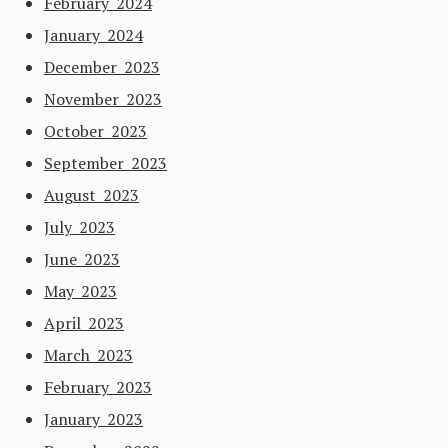
February 2024
January 2024
December 2023
November 2023
October 2023
September 2023
August 2023
July 2023
June 2023
May 2023
April 2023
March 2023
February 2023
January 2023