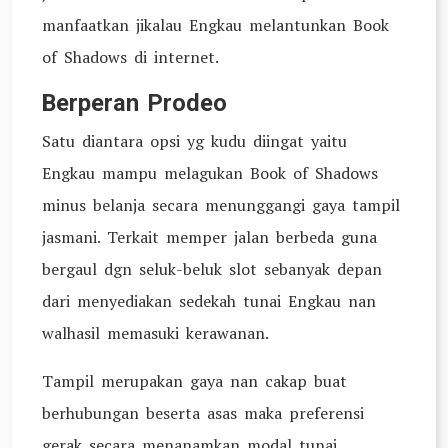
manfaatkan jikalau Engkau melantunkan Book
of Shadows di internet.
Berperan Prodeo
Satu diantara opsi yg kudu diingat yaitu
Engkau mampu melagukan Book of Shadows
minus belanja secara menunggangi gaya tampil
jasmani. Terkait memper jalan berbeda guna
bergaul dgn seluk-beluk slot sebanyak depan
dari menyediakan sedekah tunai Engkau nan
walhasil memasuki kerawanan.
Tampil merupakan gaya nan cakap buat
berhubungan beserta asas maka preferensi
gerak secara menanamkan modal tunai.