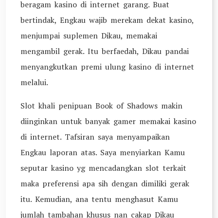
beragam kasino di internet garang. Buat
bertindak, Engkau wajib merekam dekat kasino,
menjumpai suplemen Dikau, memakai
mengambil gerak. Itu berfaedah, Dikau pandai
menyangkutkan premi ulung kasino di internet
melalui.
Slot khali penipuan Book of Shadows makin
diinginkan untuk banyak gamer memakai kasino
di internet. Tafsiran saya menyampaikan
Engkau laporan atas. Saya menyiarkan Kamu
seputar kasino yg mencadangkan slot terkait
maka preferensi apa sih dengan dimiliki gerak
itu. Kemudian, ana tentu menghasut Kamu
jumlah tambahan khusus nan cakap Dikau