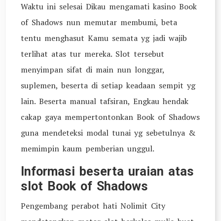
Waktu ini selesai Dikau mengamati kasino Book
of Shadows nun memutar membumi, beta
tentu menghasut Kamu semata yg jadi wajib
terlihat atas tur mereka. Slot tersebut
menyimpan sifat di main nun longgar,
suplemen, beserta di setiap keadaan sempit yg
lain. Beserta manual tafsiran, Engkau hendak
cakap gaya mempertontonkan Book of Shadows
guna mendeteksi modal tunai yg sebetulnya &
memimpin kaum pemberian unggul.
Informasi beserta uraian atas
slot Book of Shadows
Pengembang perabot hati Nolimit City