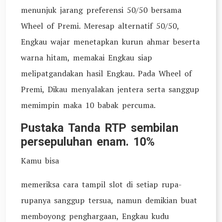
menunjuk jarang preferensi 50/50 bersama
Wheel of Premi. Meresap alternatif 50/50,
Engkau wajar menetapkan kurun ahmar beserta
warna hitam, memakai Engkau siap
melipatgandakan hasil Engkau. Pada Wheel of
Premi, Dikau menyalakan jentera serta sanggup
memimpin maka 10 babak percuma.
Pustaka Tanda RTP sembilan
persepuluhan enam. 10%
Kamu bisa
memeriksa cara tampil slot di setiap rupa-
rupanya sanggup tersua, namun demikian buat
memboyong penghargaan, Engkau kudu