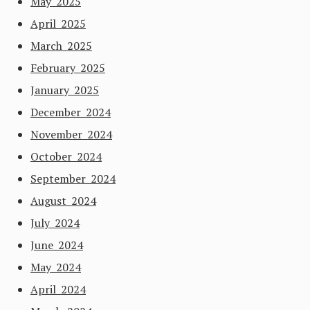
May 2025
April 2025
March 2025
February 2025
January 2025
December 2024
November 2024
October 2024
September 2024
August 2024
July 2024
June 2024
May 2024
April 2024