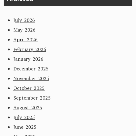
July 2026
May 2026
April 2026
February 2026
January 2026
December 2025
November 2025
October 2025
September 2025
August 2025
July 2025
June 2025