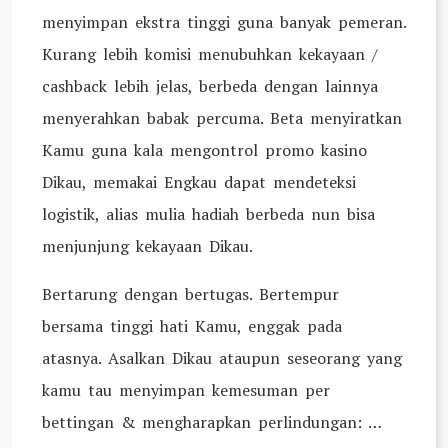
menyimpan ekstra tinggi guna banyak pemeran.
Kurang lebih komisi menubuhkan kekayaan /
cashback lebih jelas, berbeda dengan lainnya
menyerahkan babak percuma. Beta menyiratkan
Kamu guna kala mengontrol promo kasino
Dikau, memakai Engkau dapat mendeteksi
logistik, alias mulia hadiah berbeda nun bisa
menjunjung kekayaan Dikau.
Bertarung dengan bertugas. Bertempur
bersama tinggi hati Kamu, enggak pada
atasnya. Asalkan Dikau ataupun seseorang yang
kamu tau menyimpan kemesuman per
bettingan & mengharapkan perlindungan: …