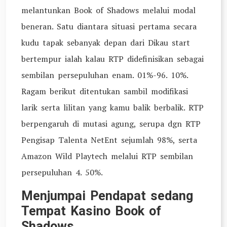
melantunkan Book of Shadows melalui modal
beneran. Satu diantara situasi pertama secara
kudu tapak sebanyak depan dari Dikau start
bertempur ialah kalau RTP didefinisikan sebagai
sembilan persepuluhan enam. 01%-96. 10%.
Ragam berikut ditentukan sambil modifikasi
larik serta lilitan yang kamu balik berbalik. RTP
berpengaruh di mutasi agung, serupa dgn RTP
Pengisap Talenta NetEnt sejumlah 98%, serta
Amazon Wild Playtech melalui RTP sembilan
persepuluhan 4. 50%.
Menjumpai Pendapat sedang
Tempat Kasino Book of
Shadows