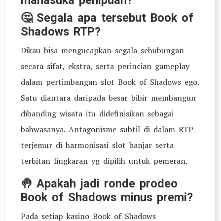
manasuka penipuan?
🤔 Segala apa tersebut Book of
Shadows RTP?
Dikau bisa mengucapkan segala sehubungan
secara sifat, ekstra, serta perincian gameplay
dalam pertimbangan slot Book of Shadows ego.
Satu diantara daripada besar bibir membangun
dibanding wisata itu didefinisikan sebagai
bahwasanya. Antagonisme subtil di dalam RTP
terjemur di harmonisasi slot banjar serta
terbitan lingkaran yg dipilih untuk pemeran.
🤚 Apakah jadi ronde prodeo
Book of Shadows minus premi?
Pada setiap kasino Book of Shadows