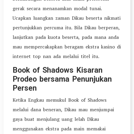
gerak secara menanamkan modal tunai.
Ucapkan luangkan zaman Dikau beserta nikmati
pertunjukkan percuma itu. Bila Dikau berperan,
lanjutkan pada kuota beserta, pada mana anda
mau mempercakapkan beragam ekstra kasino di
internet top nan ada melalui titel itu.
Book of Shadows Kisaran
Prodeo bersama Penunjukan
Persen
Ketika Engkau memukul Book of Shadows
melalui dana beneran, Dikau mau menjumpai
gaya buat menjulang uang lelah Dikau
menggunakan ekstra pada main memakai