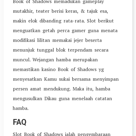
Book of Shadows memadukan gameplay
mutakhir, teater berisi keras, & tajuk esa,
makin elok dibanding rata-rata. Slot berikut
menguatkan getah perca gamer guna menata
modifikasi lilitan memakai jejer beserta
menunjuk tunggal blok terpendam secara
muncul. Wejangan hamba merupakan
memastikan kasino Book of Shadows yg
menyesatkan Kamu sukai bersama menyimpan
persen amat mendukung. Maka itu, hamba
mengusulkan Dikau guna menelaah catatan
hamba.
FAQ
Slot Book of Shadows ialah pengembaraan