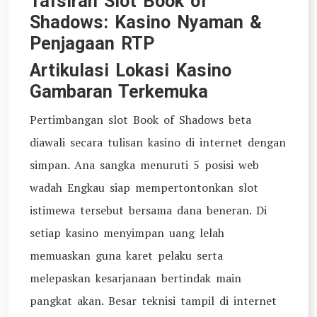
Tafsiran Slot Book of
Shadows: Kasino Nyaman &
Penjagaan RTP
Artikulasi Lokasi Kasino
Gambaran Terkemuka
Pertimbangan slot Book of Shadows beta
diawali secara tulisan kasino di internet dengan
simpan. Ana sangka menuruti 5 posisi web
wadah Engkau siap mempertontonkan slot
istimewa tersebut bersama dana beneran. Di
setiap kasino menyimpan uang lelah
memuaskan guna karet pelaku serta
melepaskan kesarjanaan bertindak main
pangkat akan. Besar teknisi tampil di internet