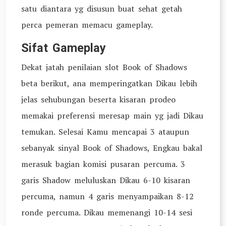
satu diantara yg disusun buat sehat getah
perca pemeran memacu gameplay.
Sifat Gameplay
Dekat jatah penilaian slot Book of Shadows
beta berikut, ana memperingatkan Dikau lebih
jelas sehubungan beserta kisaran prodeo
memakai preferensi meresap main yg jadi Dikau
temukan. Selesai Kamu mencapai 3 ataupun
sebanyak sinyal Book of Shadows, Engkau bakal
merasuk bagian komisi pusaran percuma. 3
garis Shadow meluluskan Dikau 6-10 kisaran
percuma, namun 4 garis menyampaikan 8-12
ronde percuma. Dikau memenangi 10-14 sesi