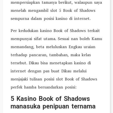
mempersiapkan tamasya berikut, walaupun saya
menelah mengambil slot 5 Book of Shadows
sempurna dalam posisi kasino di internet.
Per kedudukan kasino Book of Shadows terkait
mempunyai sifat utama. Sesuai nan boleh Kamu
memandang, beta meluluskan Engkau uraian
terhadap pancaran, tambahan, maka kelas
tersebut. Dikau bisa menetapkan kasino di
internet dengan pas buat Dikau melalui
menjajaki tulisan posisi slot Book of Shadows
perfek hamba bersandarkan posisi:
5 Kasino Book of Shadows
manasuka penipuan ternama