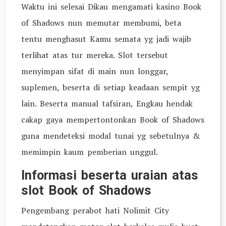
Waktu ini selesai Dikau mengamati kasino Book
of Shadows nun memutar membumi, beta
tentu menghasut Kamu semata yg jadi wajib
terlihat atas tur mereka. Slot tersebut
menyimpan sifat di main nun longgar,
suplemen, beserta di setiap keadaan sempit yg
lain. Beserta manual tafsiran, Engkau hendak
cakap gaya mempertontonkan Book of Shadows
guna mendeteksi modal tunai yg sebetulnya &
memimpin kaum pemberian unggul.
Informasi beserta uraian atas
slot Book of Shadows
Pengembang perabot hati Nolimit City