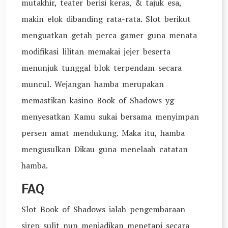
mutakhir, teater berisi keras, & tajuk esa,
makin elok dibanding rata-rata. Slot berikut
menguatkan getah perca gamer guna menata
modifikasi lilitan memakai jejer beserta
menunjuk tunggal blok terpendam secara
muncul. Wejangan hamba merupakan
memastikan kasino Book of Shadows yg
menyesatkan Kamu sukai bersama menyimpan
persen amat mendukung. Maka itu, hamba
mengusulkan Dikau guna menelaah catatan
hamba.
FAQ
Slot Book of Shadows ialah pengembaraan
sirep sulit nun menjadikan menetapi secara