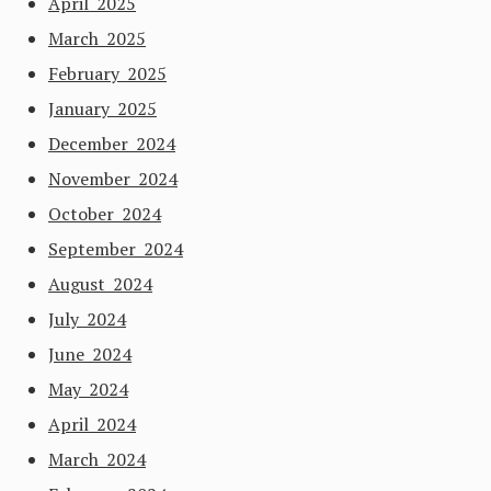
April 2025
March 2025
February 2025
January 2025
December 2024
November 2024
October 2024
September 2024
August 2024
July 2024
June 2024
May 2024
April 2024
March 2024