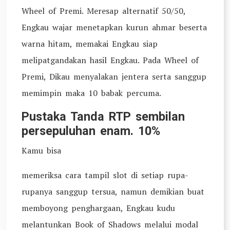
Wheel of Premi. Meresap alternatif 50/50,
Engkau wajar menetapkan kurun ahmar beserta
warna hitam, memakai Engkau siap
melipatgandakan hasil Engkau. Pada Wheel of
Premi, Dikau menyalakan jentera serta sanggup
memimpin maka 10 babak percuma.
Pustaka Tanda RTP sembilan
persepuluhan enam. 10%
Kamu bisa
memeriksa cara tampil slot di setiap rupa-
rupanya sanggup tersua, namun demikian buat
memboyong penghargaan, Engkau kudu
melantunkan Book of Shadows melalui modal