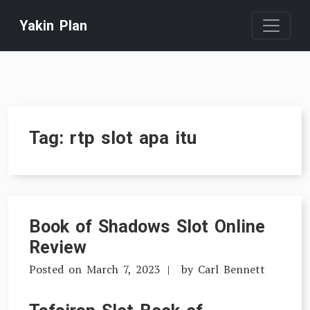
Skip
Yakin Plan
to
content
Tag:
rtp slot apa itu
Book of Shadows Slot Online
Review
Posted on
March 7, 2023
by
Carl Bennett