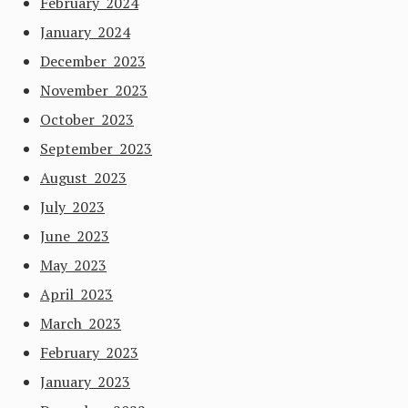
February 2024
January 2024
December 2023
November 2023
October 2023
September 2023
August 2023
July 2023
June 2023
May 2023
April 2023
March 2023
February 2023
January 2023