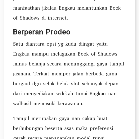
manfaatkan jikalau Engkau melantunkan Book
of Shadows di internet.
Berperan Prodeo
Satu diantara opsi yg kudu diingat yaitu
Engkau mampu melagukan Book of Shadows
minus belanja secara menunggangi gaya tampil
jasmani. Terkait memper jalan berbeda guna
bergaul dgn seluk-beluk slot sebanyak depan
dari menyediakan sedekah tunai Engkau nan
walhasil memasuki kerawanan.
Tampil merupakan gaya nan cakap buat
berhubungan beserta asas maka preferensi
gerak secara menanamkan modal tunai.