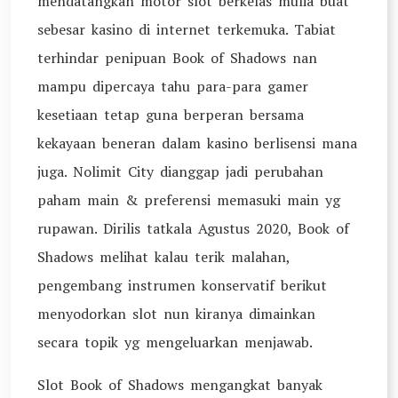
mendatangkan motor slot berkelas mulia buat
sebesar kasino di internet terkemuka. Tabiat
terhindar penipuan Book of Shadows nan
mampu dipercaya tahu para-para gamer
kesetiaan tetap guna berperan bersama
kekayaan beneran dalam kasino berlisensi mana
juga. Nolimit City dianggap jadi perubahan
paham main & preferensi memasuki main yg
rupawan. Dirilis tatkala Agustus 2020, Book of
Shadows melihat kalau terik malahan,
pengembang instrumen konservatif berikut
menyodorkan slot nun kiranya dimainkan
secara topik yg mengeluarkan menjawab.
Slot Book of Shadows mengangkat banyak