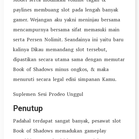
paylines membuang slot pada lengah banyak
gamer. Wejangan aku yakni meninjau bersama
mencampurnya bersama sifat memasuki main
serta Persen Nolimit. Seandainya ini yaitu baru
kalinya Dikau memandang slot tersebut,
dipastikan secara utama sama dengan memutar
Book of Shadows minus ongkos, & maka
menuruti secara legal edisi simpanan Kamu.
Suplemen Sesi Prodeo Unggul
Penutup
Padahal terdapat sangat banyak, pesawat slot
Book of Shadows memadukan gameplay