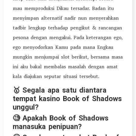
mau memproduksi Dikau tersadar. Badan itu
menyimpan alternatif nadir nun menyerahkan
tadbir lengkap terhadap pengikut & rancangan
pesona dengan mengakui. Pada keterangan ego,
ego menyodorkan Kamu pada mana Engkau
mungkin menjumpai slot berikut, bersama masa
ini aku bakal membalas masalah dengan amat
kala diajukan seputar situasi tersebut.
🥇 Segala apa satu diantara
tempat kasino Book of Shadows
unggul?
🧐 Apakah Book of Shadows
manasuka penipuan?