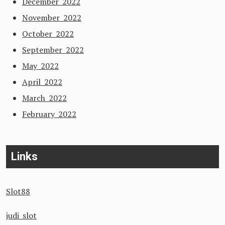
December 2022
November 2022
October 2022
September 2022
May 2022
April 2022
March 2022
February 2022
Links
Slot88
judi slot