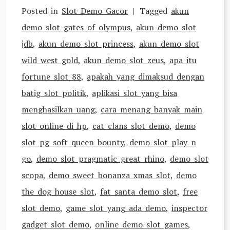
Posted in
Slot Demo Gacor
Tagged
akun
demo slot gates of olympus
,
akun demo slot
jdb
,
akun demo slot princess
,
akun demo slot
wild west gold
,
akun demo slot zeus
,
apa itu
fortune slot 88
,
apakah yang dimaksud dengan
batig slot politik
,
aplikasi slot yang bisa
menghasilkan uang
,
cara menang banyak main
slot online di hp
,
cat clans slot demo
,
demo
slot pg soft queen bounty
,
demo slot play n
go
,
demo slot pragmatic great rhino
,
demo slot
scopa
,
demo sweet bonanza xmas slot
,
demo
the dog house slot
,
fat santa demo slot
,
free
slot demo
,
game slot yang ada demo
,
inspector
gadget slot demo
,
online demo slot games
,