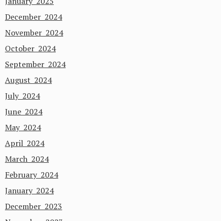
January 2025
December 2024
November 2024
October 2024
September 2024
August 2024
July 2024
June 2024
May 2024
April 2024
March 2024
February 2024
January 2024
December 2023