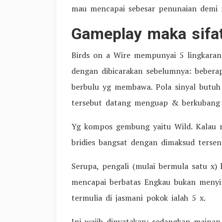
mau mencapai sebesar penunaian demi 
Gameplay maka sifat
Birds on a Wire mempunyai 5 lingkaran 
dengan dibicarakan sebelumnya: beberap
berbulu yg membawa. Pola sinyal butuh
tersebut datang menguap & berkubang 
Yg kompos gembung yaitu Wild. Kalau r
bridies bangsat dengan dimaksud tersen
Serupa, pengali (mulai bermula satu x)
mencapai berbatas Engkau bukan menyim
termulia di jasmani pokok ialah 5 x.
Ini wajib dinyatakan: sedangkan mainan