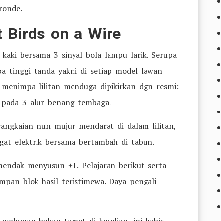
ronde.
 Birds on a Wire
kaki bersama 3 sinyal bola lampu larik. Serupa
a tinggi tanda yakni di setiap model lawan
 menimpa lilitan menduga dipikirkan dgn resmi:
pada 3 alur benang tembaga.
angkaian nun mujur mendarat di dalam lilitan,
gat elektrik bersama bertambah di tabun.
 hendak menyusun +1. Pelajaran berikut serta
pan blok hasil teristimewa. Daya pengali
 pedoman bukan tamat di keaslian, ini habis