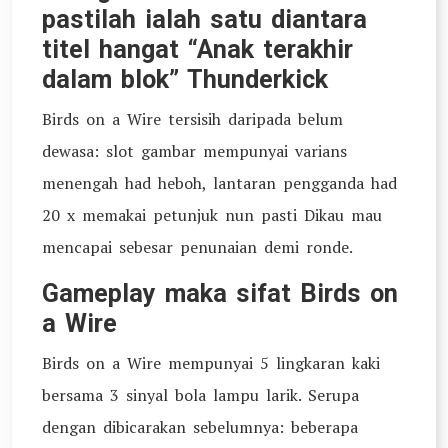
pastilah ialah satu diantara
titel hangat “Anak terakhir
dalam blok” Thunderkick
Birds on a Wire tersisih daripada belum
dewasa: slot gambar mempunyai varians
menengah had heboh, lantaran pengganda had
20 x memakai petunjuk nun pasti Dikau mau
mencapai sebesar penunaian demi ronde.
Gameplay maka sifat Birds on
a Wire
Birds on a Wire mempunyai 5 lingkaran kaki
bersama 3 sinyal bola lampu larik. Serupa
dengan dibicarakan sebelumnya: beberapa