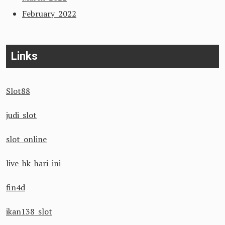
February 2022
Links
Slot88
judi slot
slot online
live hk hari ini
fin4d
ikan138 slot