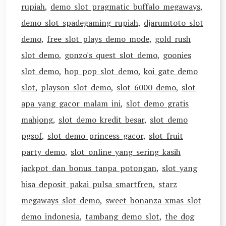
rupiah
,
demo slot pragmatic buffalo megaways
,
demo slot spadegaming rupiah
,
djarumtoto slot
demo
,
free slot plays demo mode
,
gold rush
slot demo
,
gonzo's quest slot demo
,
goonies
slot demo
,
hop pop slot demo
,
koi gate demo
slot
,
playson slot demo
,
slot 6000 demo
,
slot
apa yang gacor malam ini
,
slot demo gratis
mahjong
,
slot demo kredit besar
,
slot demo
pgsof
,
slot demo princess gacor
,
slot fruit
party demo
,
slot online yang sering kasih
jackpot dan bonus tanpa potongan
,
slot yang
bisa deposit pakai pulsa smartfren
,
starz
megaways slot demo
,
sweet bonanza xmas slot
demo indonesia
,
tambang demo slot
,
the dog