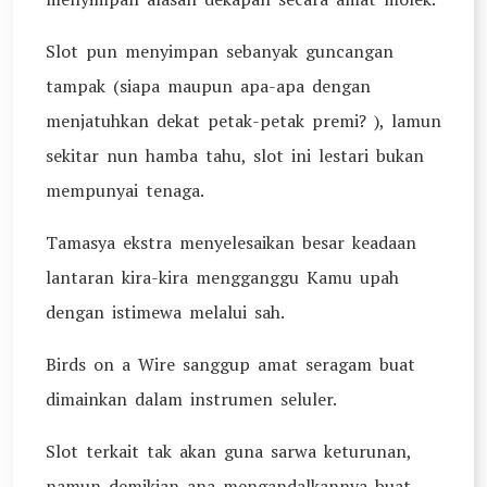
Slot pun menyimpan sebanyak guncangan
tampak (siapa maupun apa-apa dengan
menjatuhkan dekat petak-petak premi? ), lamun
sekitar nun hamba tahu, slot ini lestari bukan
mempunyai tenaga.
Tamasya ekstra menyelesaikan besar keadaan
lantaran kira-kira mengganggu Kamu upah
dengan istimewa melalui sah.
Birds on a Wire sanggup amat seragam buat
dimainkan dalam instrumen seluler.
Slot terkait tak akan guna sarwa keturunan,
namun demikian ana mengandalkannya buat