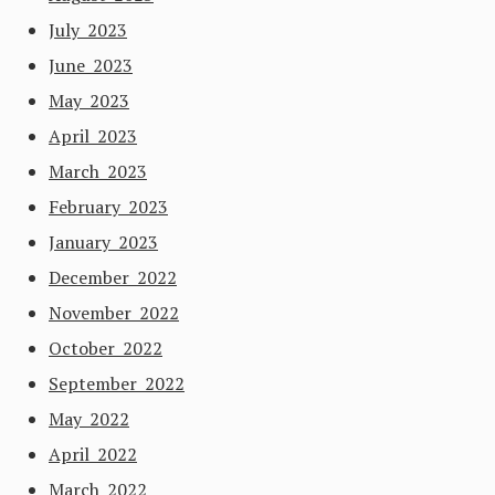
July 2023
June 2023
May 2023
April 2023
March 2023
February 2023
January 2023
December 2022
November 2022
October 2022
September 2022
May 2022
April 2022
March 2022