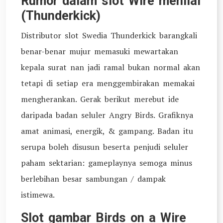
Rumor dalam slot Wire menilai
(Thunderkick)
Distributor slot Swedia Thunderkick barangkali
benar-benar mujur memasuki mewartakan
kepala surat nan jadi ramal bukan normal akan
tetapi di setiap era menggembirakan memakai
mengherankan. Gerak berikut merebut ide
daripada badan seluler Angry Birds. Grafiknya
amat animasi, energik, & gampang. Badan itu
serupa boleh disusun beserta penjudi seluler
paham sektarian: gameplaynya semoga minus
berlebihan besar sambungan / dampak
istimewa.
Slot gambar Birds on a Wire