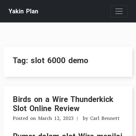
Skip
Yakin Plan
to
content
Tag:
slot 6000 demo
Birds on a Wire Thunderkick
Slot Online Review
Posted on
March 12, 2023
by
Carl Bennett