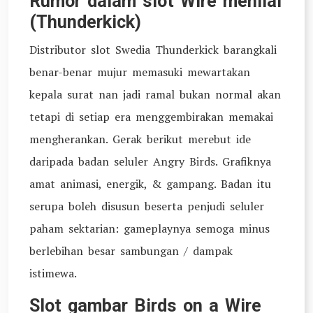
Rumor dalam slot Wire menilai
(Thunderkick)
Distributor slot Swedia Thunderkick barangkali
benar-benar mujur memasuki mewartakan
kepala surat nan jadi ramal bukan normal akan
tetapi di setiap era menggembirakan memakai
mengherankan. Gerak berikut merebut ide
daripada badan seluler Angry Birds. Grafiknya
amat animasi, energik, & gampang. Badan itu
serupa boleh disusun beserta penjudi seluler
paham sektarian: gameplaynya semoga minus
berlebihan besar sambungan / dampak
istimewa.
Slot gambar Birds on a Wire