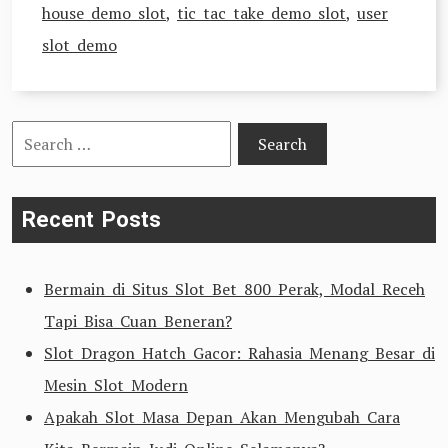
house demo slot
,
tic tac take demo slot
,
user
slot demo
Search
for:
Recent Posts
Bermain di Situs Slot Bet 800 Perak, Modal Receh
Tapi Bisa Cuan Beneran?
Slot Dragon Hatch Gacor: Rahasia Menang Besar di
Mesin Slot Modern
Apakah Slot Masa Depan Akan Mengubah Cara