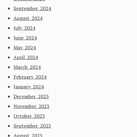
September 2024
August 2024
July 2024
June 2024
May 2024
April 2024
March 2024
February 2024
January 2024
December 2023
November 2023
October 2023
September 2023
August 2023