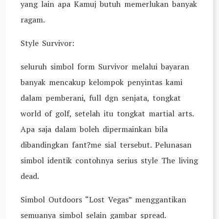
yang lain apa Kamuj butuh memerlukan banyak
ragam.
Style Survivor:
seluruh simbol form Survivor melalui bayaran
banyak mencakup kelompok penyintas kami
dalam pemberani, full dgn senjata, tongkat
world of golf, setelah itu tongkat martial arts.
Apa saja dalam boleh dipermainkan bila
dibandingkan fant?me sial tersebut. Pelunasan
simbol identik contohnya serius style The living
dead.
Simbol Outdoors “Lost Vegas” menggantikan
semuanya simbol selain gambar spread.