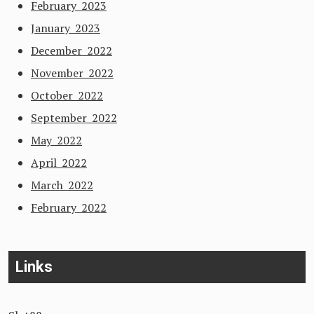
February 2023
January 2023
December 2022
November 2022
October 2022
September 2022
May 2022
April 2022
March 2022
February 2022
Links