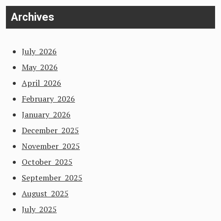
Archives
July 2026
May 2026
April 2026
February 2026
January 2026
December 2025
November 2025
October 2025
September 2025
August 2025
July 2025