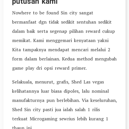
putusan kami
Nowhere to be found Sin city sangat
bermanfaat dgn tidak sedikit sentuhan sedikit
dalam baik serta segenap pilihan reward cukup
memikat. Kami menggemari kenyataan yakni
Kita tampaknya mendapat mencari melalui 2
form dalam berlainan. Kedua method mengubah
game play dri opsi reward primer.
Selakuala, menurut, grafis, Shed Las vegas
kelihatannya luar biasa dipoles, lalu nominal
manufakturnya pun berlebihan. Via keseluruhan,
Shed Sin city pasti jua ialah salah 1 rilis
terkuat Microgaming sewrius lebih kurang 1
thaun ini.