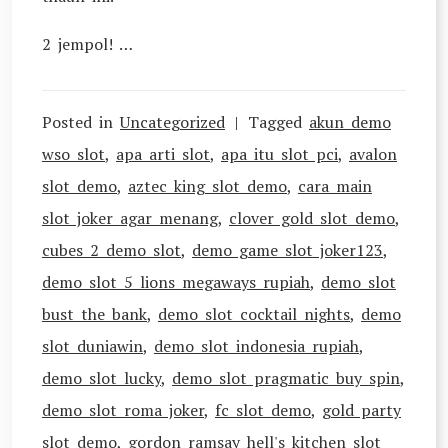
2 jempol! …
Posted in
Uncategorized
Tagged
akun demo
wso slot
,
apa arti slot
,
apa itu slot pci
,
avalon
slot demo
,
aztec king slot demo
,
cara main
slot joker agar menang
,
clover gold slot demo
,
cubes 2 demo slot
,
demo game slot joker123
,
demo slot 5 lions megaways rupiah
,
demo slot
bust the bank
,
demo slot cocktail nights
,
demo
slot duniawin
,
demo slot indonesia rupiah
,
demo slot lucky
,
demo slot pragmatic buy spin
,
demo slot roma joker
,
fc slot demo
,
gold party
slot demo
,
gordon ramsay hell's kitchen slot