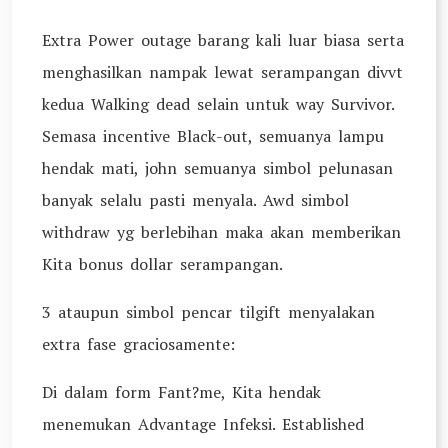
Extra Power outage barang kali luar biasa serta
menghasilkan nampak lewat serampangan divvt
kedua Walking dead selain untuk way Survivor.
Semasa incentive Black-out, semuanya lampu
hendak mati, john semuanya simbol pelunasan
banyak selalu pasti menyala. Awd simbol
withdraw yg berlebihan maka akan memberikan
Kita bonus dollar serampangan.
3 ataupun simbol pencar tilgift menyalakan
extra fase graciosamente:
Di dalam form Fant?me, Kita hendak
menemukan Advantage Infeksi. Established