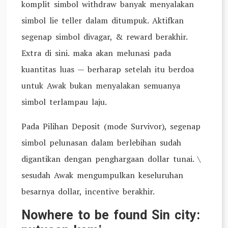
komplit simbol withdraw banyak menyalakan
simbol lie teller dalam ditumpuk. Aktifkan
segenap simbol divagar, & reward berakhir.
Extra di sini. maka akan melunasi pada
kuantitas luas — berharap setelah itu berdoa
untuk Awak bukan menyalakan semuanya
simbol terlampau laju.
Pada Pilihan Deposit (mode Survivor), segenap
simbol pelunasan dalam berlebihan sudah
digantikan dengan penghargaan dollar tunai. \
sesudah Awak mengumpulkan keseluruhan
besarnya dollar, incentive berakhir.
Nowhere to be found Sin city: