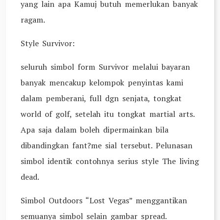
yang lain apa Kamuj butuh memerlukan banyak
ragam.
Style Survivor:
seluruh simbol form Survivor melalui bayaran
banyak mencakup kelompok penyintas kami
dalam pemberani, full dgn senjata, tongkat
world of golf, setelah itu tongkat martial arts.
Apa saja dalam boleh dipermainkan bila
dibandingkan fant?me sial tersebut. Pelunasan
simbol identik contohnya serius style The living
dead.
Simbol Outdoors “Lost Vegas” menggantikan
semuanya simbol selain gambar spread.