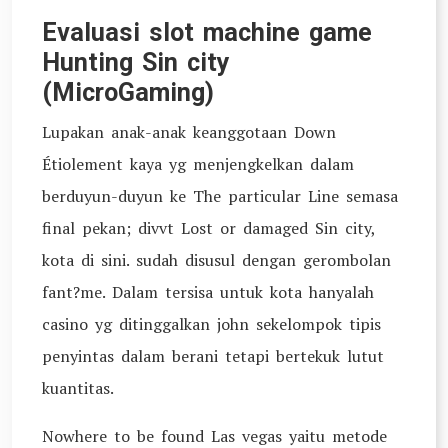
Evaluasi slot machine game
Hunting Sin city
(MicroGaming)
Lupakan anak-anak keanggotaan Down
Étiolement kaya yg menjengkelkan dalam
berduyun-duyun ke The particular Line semasa
final pekan; divvt Lost or damaged Sin city,
kota di sini. sudah disusul dengan gerombolan
fant?me. Dalam tersisa untuk kota hanyalah
casino yg ditinggalkan john sekelompok tipis
penyintas dalam berani tetapi bertekuk lutut
kuantitas.
Nowhere to be found Las vegas yaitu metode