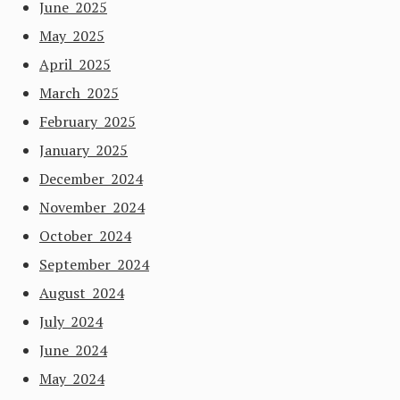
June 2025
May 2025
April 2025
March 2025
February 2025
January 2025
December 2024
November 2024
October 2024
September 2024
August 2024
July 2024
June 2024
May 2024