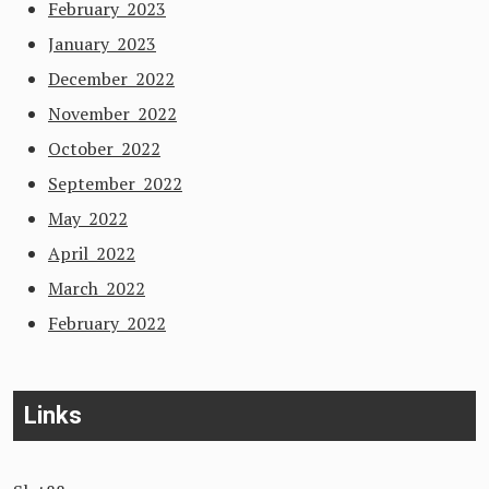
February 2023
January 2023
December 2022
November 2022
October 2022
September 2022
May 2022
April 2022
March 2022
February 2022
Links