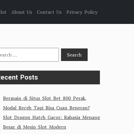
Slot
About Us
Contact Us
Privacy Policy
arch
:
ecent Posts
Bermain di Situs Slot Bet 800 Perak,
Modal Receh Tapi Bisa Cuan Beneran?
Slot Dragon Hatch Gacor: Rahasia Menang
Besar di Mesin Slot Modern