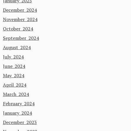
January 2025
December 2024
November 2024
October 2024
September 2024
August 2024
July 2024
June 2024
May 2024
April 2024
March 2024
February 2024
January 2024
December 2023