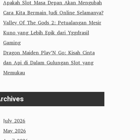
Apakah Slot Masa Depan Akan Mengubah
Cara Kita Bermain Judi Online Selamanya?
Valley Of The Gods 2: Petualangan Mesir
Kuno yang Lebih Epik dari Yggdrasil
Gaming
Dragon Maiden Play’N Go: Kisah Cinta
dan Api di Dalam Gulungan Slot yang
Memukau
rchives
July 2026
May 2026