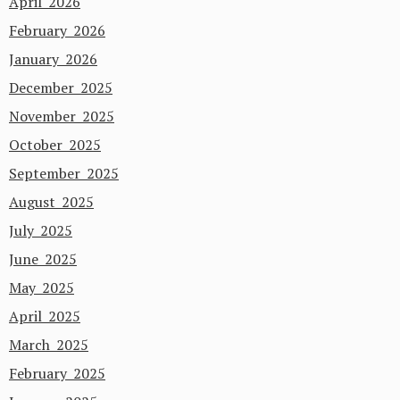
April 2026
February 2026
January 2026
December 2025
November 2025
October 2025
September 2025
August 2025
July 2025
June 2025
May 2025
April 2025
March 2025
February 2025