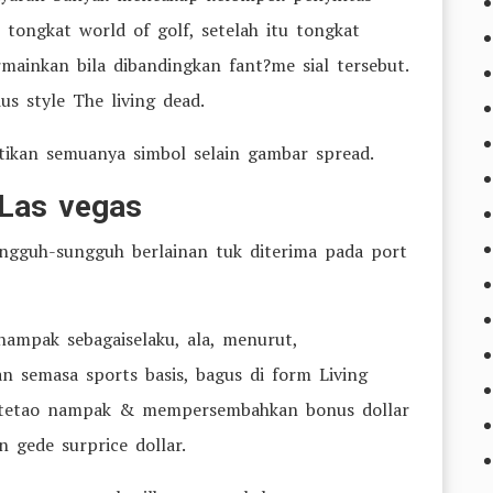
 tongkat world of golf, setelah itu tongkat
rmainkan bila dibandingkan fant?me sial tersebut.
us style The living dead.
ikan semuanya simbol selain gambar spread.
 Las vegas
ungguh-sungguh berlainan tuk diterima pada port
ampak sebagaiselaku, ala, menurut,
semasa sports basis, bagus di form Living
ad tetao nampak & mempersembahkan bonus dollar
in gede surprice dollar.