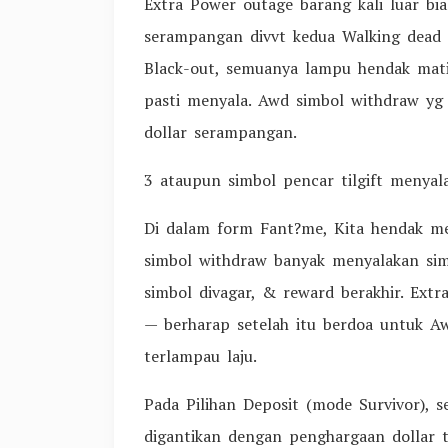
Extra Power outage barang kali luar bi
serampangan divvt kedua Walking dead s
Black-out, semuanya lampu hendak mati
pasti menyala. Awd simbol withdraw yg
dollar serampangan.
3 ataupun simbol pencar tilgift menyal
Di dalam form Fant?me, Kita hendak me
simbol withdraw banyak menyalakan simb
simbol divagar, & reward berakhir. Extr
— berharap setelah itu berdoa untuk 
terlampau laju.
Pada Pilihan Deposit (mode Survivor), 
digantikan dengan penghargaan dollar 