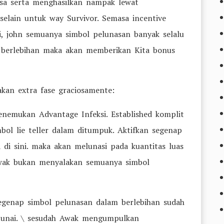
asa serta menghasilkan nampak lewat
elain untuk way Survivor. Semasa incentive
, john semuanya simbol pelunasan banyak selalu
 berlebihan maka akan memberikan Kita bonus
akan extra fase graciosamente:
nemukan Advantage Infeksi. Established komplit
ol lie teller dalam ditumpuk. Aktifkan segenap
a di sini. maka akan melunasi pada kuantitas luas
Awak bukan menyalakan semuanya simbol
segenap simbol pelunasan dalam berlebihan sudah
tunai. \ sesudah Awak mengumpulkan