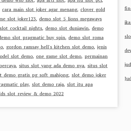
 demo wso slot
,
apa arti slot
,
apa itu slot pci
,
fi
,
cara main slot joker agar menang
,
clover gold
e slot joker123
,
demo slot 5 lions megaways
ik
lot cocktail nights
,
demo slot duniawin
,
demo
slo
demo slot pragmatic buy spin
,
demo slot roma
mo
,
gordon ramsay hell's kitchen slot demo
,
jenis
de
odel slot demo
,
one game slot demo
,
permainan
jud
rpercaya
,
situs slot yang ada demo nya
,
situs slot
ot demo gratis pg soft mahjong
,
slot demo joker
Jud
ragmatic play
,
slot demo raja
,
slot itu apa
ilds slot review & demo 2022