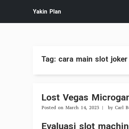
Skip
Yakin Plan
to
content
Tag:
cara main slot joke
Lost Vegas Microgam
Posted on
March 14, 2023
by
Carl B
Evaluasi slot machi