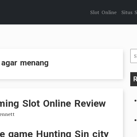
Slot Online
Situs 
Se
r agar menang
for
R
ing Slot Online Review
ennett
ne game Hunting Sin city