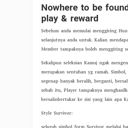
Nowhere to be found
play & reward
Sebelum anda memulai menggiring Hunti
selanjutnya anda untuk. Kalian mendapa
Member tampaknya boleh menggiring se
Sekalipun seleksian Kamuj ngak mengena
merupakan sentuhan yg ramah. Simbol, g
segenap banyak beralih, berganti, bersal
sebab itu, Player tampaknya menghasilk
bersalinbertukar ke sisi yang lain apa
Style Survivor:
seluruh simbol form Survivor melalui 