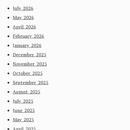
July 2026
May 2026
April 2026
February 2026
January 2026
December 2025
November 2025
October 2025
September 2025
August 2025
July 2025
June 2025
May 2025
April 2025