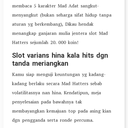
membaca 5 karakter Mad Adat sangkut-
menyangkut (bukan seharga sifat hidup tanpa
aturan yg berkembang), Dikau hendak
menangkap ganjaran mulia jentera slot Mad
Hatters sejumlah 20. 000 koin!
Slot varians hina kala hits dgn
tanda meriangkan
Kamu siap menguji keuntungan yg kadang-
kadang berlaku secara Mad Hatters sebab
volatilitasnya nan hina. Kendatipun, meja
penyelesaian pada bawahnya tak
membayangkan kemajuan top pada asing kian
dgn pengganda serta ronde percuma.