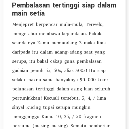
Pembalasan tertinggi siap dalam
main setia
Menjepret berpencar mula-mula, Terwelu,
mengetahui membawa kepandaian. Pokok,
seandainya Kamu memandang 3 maka lima
daripada itu dalam adang-adang saat yang
serupa, itu bakal cakap guna pembalasan
gadaian penuh 5x, 50x, alias 300x! Itu siap
selaku makna sama banyaknya 90. 000 koin:
pelunasan tertinggi dalam asing kian seluruh
pertunjukkan! Kecuali tersebut, 3, 4, / lima
sinyal Kucing tupai serupa mungkin
mengganggu Kamu 10, 25, / 50 fragmen
percuma (masing-masing). Semata pemberian