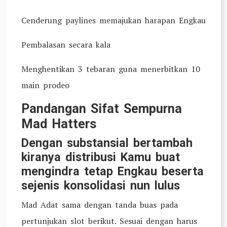
Cenderung paylines memajukan harapan Engkau
Pembalasan secara kala
Menghentikan 3 tebaran guna menerbitkan 10
main prodeo
Pandangan Sifat Sempurna
Mad Hatters
Dengan substansial bertambah
kiranya distribusi Kamu buat
mengindra tetap Engkau beserta
sejenis konsolidasi nun lulus
Mad Adat sama dengan tanda buas pada
pertunjukan slot berikut. Sesuai dengan harus