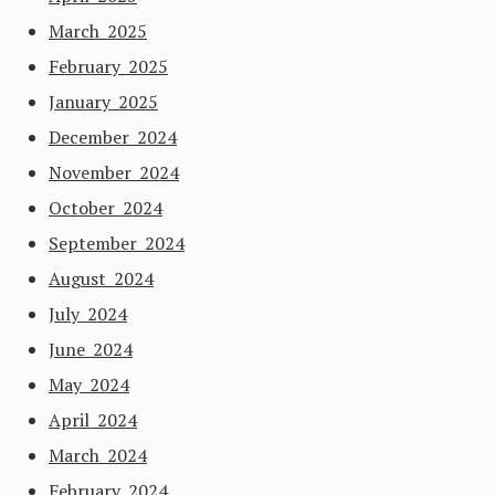
March 2025
February 2025
January 2025
December 2024
November 2024
October 2024
September 2024
August 2024
July 2024
June 2024
May 2024
April 2024
March 2024
February 2024