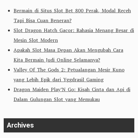
Bermain di Situs Slot Bet 800 Perak, Modal Receh
Tapi Bisa Cuan Beneran?
Slot Dragon Hatch Gacor: Rahasia Menang Besar di
Mesin Slot Modern
Apakah Slot Masa Depan Akan Mengubah Cara
Kita Bermain Judi Online Selamanya?
Valley Of The Gods 2: Petualangan Mesir Kuno
yang Lebih Epik dari Yggdrasil Gaming
Dragon Maiden Play’N Go: Kisah Cinta dan Api di
Dalam Gulungan Slot yang Memukau
Archives