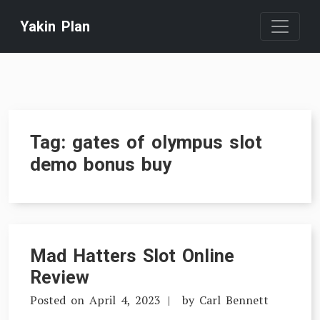
Skip
Yakin Plan
to
content
Tag:
gates of olympus slot
demo bonus buy
Mad Hatters Slot Online
Review
Posted on
April 4, 2023
by
Carl Bennett