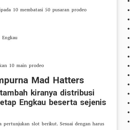
ipada 10 membatasi 50 pusaran prodeo
n Engkau
kan 10 main prodeo
mpurna Mad Hatters
tambah kiranya distribusi
etap Engkau beserta sejenis
pertunjukan slot berikut. Sesuai dengan harus