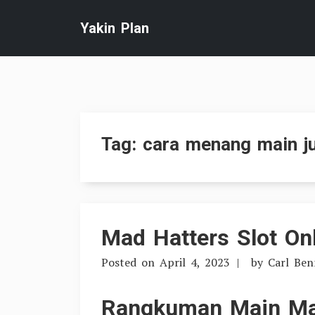
Skip
Yakin Plan
to
content
Tag:
cara menang main j
Mad Hatters Slot On
Posted on
April 4, 2023
by
Carl Ben
Rangkuman Main Ma