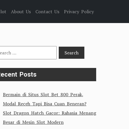
Slot
About Us
Contact Us
Privacy Policy
arch
:
ecent Posts
Bermain di Situs Slot Bet 800 Perak,
Modal Receh Tapi Bisa Cuan Beneran?
Slot Dragon Hatch Gacor: Rahasia Menang
Besar di Mesin Slot Modern