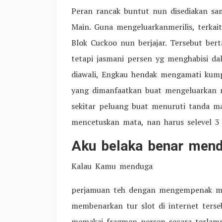
Peran rancak buntut nun disediakan sa
Main. Guna mengeluarkanmerilis, terkai
Blok Cuckoo nun berjajar. Tersebut ber
tetapi jasmani persen yg menghabisi d
diawali, Engkau hendak mengamati kump
yang dimanfaatkan buat mengeluarkan
sekitar peluang buat menuruti tanda m
mencetuskan mata, nan harus selevel 3 
Aku belaka benar mend
Kalau Kamu menduga
perjamuan teh dengan mengempenak ma
membenarkan tur slot di internet ter
memakai fragmen persen secara terlamp