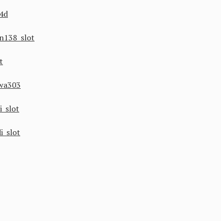
n4d
an138 slot
t
wa303
i slot
i slot