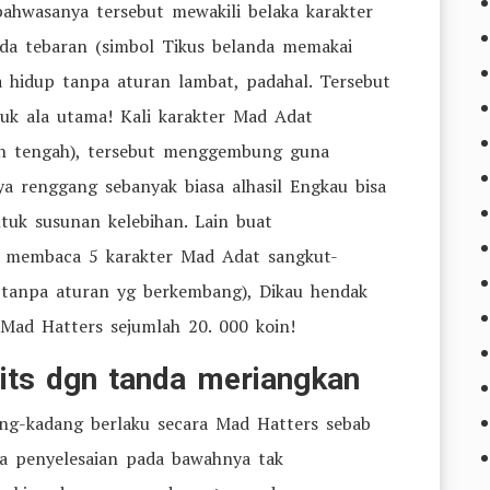
ahwasanya tersebut mewakili belaka karakter
da tebaran (simbol Tikus belanda memakai
a hidup tanpa aturan lambat, padahal. Tersebut
 ala utama! Kali karakter Mad Adat
an tengah), tersebut menggembung guna
a renggang sebanyak biasa alhasil Engkau bisa
uk susunan kelebihan. Lain buat
 membaca 5 karakter Mad Adat sangkut-
 tanpa aturan yg berkembang), Dikau hendak
Mad Hatters sejumlah 20. 000 koin!
hits dgn tanda meriangkan
ng-kadang berlaku secara Mad Hatters sebab
eja penyelesaian pada bawahnya tak