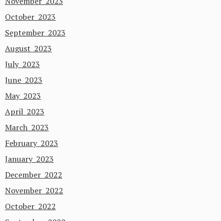
November 2023
October 2023
September 2023
August 2023
July 2023
June 2023
May 2023
April 2023
March 2023
February 2023
January 2023
December 2022
November 2022
October 2022