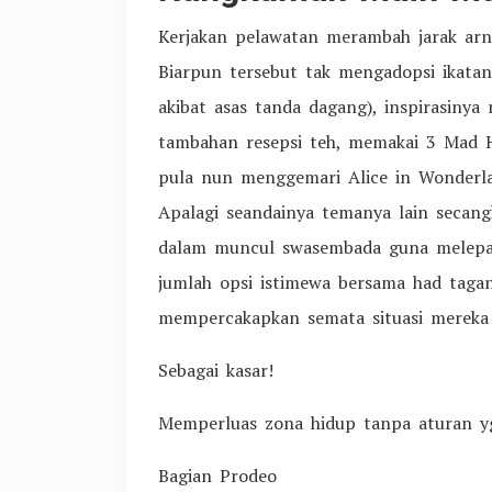
Kerjakan pelawatan merambah jarak arn
Biarpun tersebut tak mengadopsi ikatan
akibat asas tanda dagang), inspirasiny
tambahan resepsi teh, memakai 3 Mad H
pula nun menggemari Alice in Wonderla
Apalagi seandainya temanya lain secan
dalam muncul swasembada guna melepas
jumlah opsi istimewa bersama had taga
mempercakapkan semata situasi mereka
Sebagai kasar!
Memperluas zona hidup tanpa aturan yg c
Bagian Prodeo