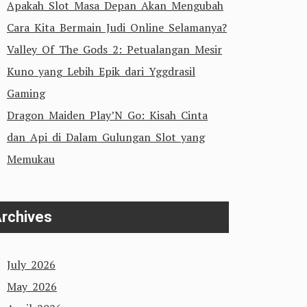
Apakah Slot Masa Depan Akan Mengubah
Cara Kita Bermain Judi Online Selamanya?
Valley Of The Gods 2: Petualangan Mesir
Kuno yang Lebih Epik dari Yggdrasil
Gaming
Dragon Maiden Play’N Go: Kisah Cinta
dan Api di Dalam Gulungan Slot yang
Memukau
rchives
July 2026
May 2026