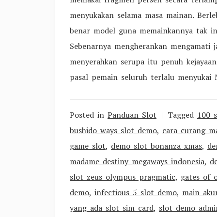
menyukakan selama masa mainan. Berleb
benar model guna memainkannya tak in
Sebenarnya mengherankan mengamati j
menyerahkan serupa itu penuh kejayaan!
pasal pemain seluruh terlalu menyukai 
Posted in
Panduan Slot
Tagged
100 
bushido ways slot demo
,
cara curang m
game slot
,
demo slot bonanza xmas
,
de
madame destiny megaways indonesia
,
d
slot zeus olympus pragmatic
,
gates of 
demo
,
infectious 5 slot demo
,
main aku
yang ada slot sim card
,
slot demo admi