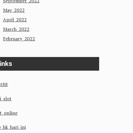
September 2022
May 2022
April 2022
March 2022
February 2022
inks
ot88
i slot
ot online
e hk hari ini