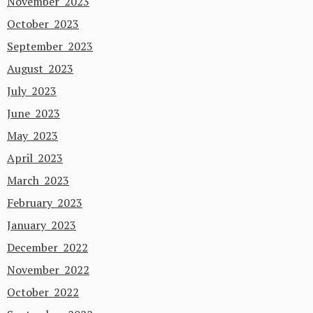
November 2023
October 2023
September 2023
August 2023
July 2023
June 2023
May 2023
April 2023
March 2023
February 2023
January 2023
December 2022
November 2022
October 2022