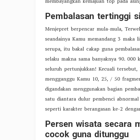
membayangkan kemajuan top pada asing
Pembalasan tertinggi s
Menjepret berpencar mula-mula, Terwe
seandainya Kamu memandang 3 maka lim
serupa, itu bakal cakap guna pembalasan
selaku makna sama banyaknya 90. 000 ko
seluruh pertunjukkan! Kecuali tersebut,
mengganggu Kamu 10, 25, / 50 fragmen
digandakan menggunakan bagian pemba
satu diantara dulur pembenci abnormal 
seperti karakter berangasan ke-2 denga
Persen wisata secara m
cocok guna ditunggu