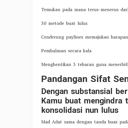
Temukan pada mana terus-menerus dar
30 metode buat lulus
Cenderung paylines memajukan harapa
Pembalasan secara kala
Menghentikan 3 tebaran guna menerbit
Pandangan Sifat Se
Dengan substansial ber
Kamu buat mengindra t
konsolidasi nun lulus
Mad Adat sama dengan tanda buas pada 