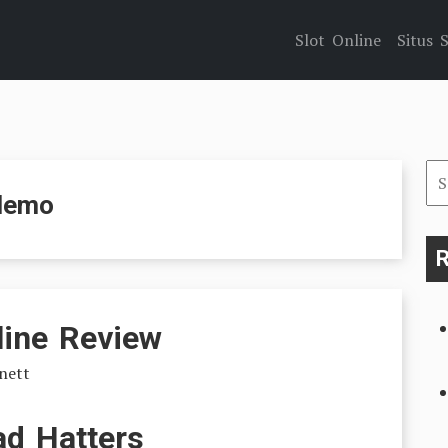
Slot Online
Situs 
Se
 demo
for
R
line Review
nett
d Hatters