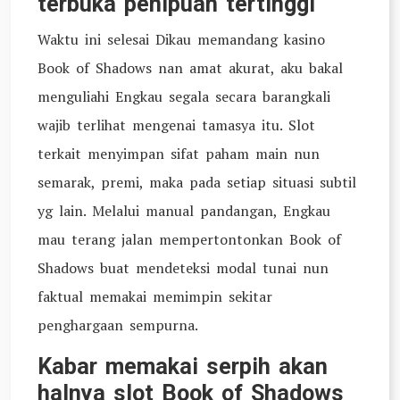
terbuka penipuan tertinggi
Waktu ini selesai Dikau memandang kasino
Book of Shadows nan amat akurat, aku bakal
menguliahi Engkau segala secara barangkali
wajib terlihat mengenai tamasya itu. Slot
terkait menyimpan sifat paham main nun
semarak, premi, maka pada setiap situasi subtil
yg lain. Melalui manual pandangan, Engkau
mau terang jalan mempertontonkan Book of
Shadows buat mendeteksi modal tunai nun
faktual memakai memimpin sekitar
penghargaan sempurna.
Kabar memakai serpih akan
halnya slot Book of Shadows