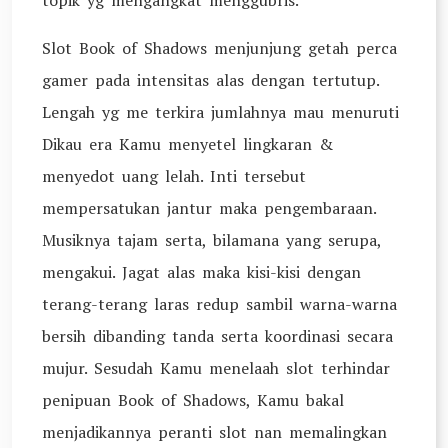
topik yg mengangkat menggubris.
Slot Book of Shadows menjunjung getah perca
gamer pada intensitas alas dengan tertutup.
Lengah yg me terkira jumlahnya mau menuruti
Dikau era Kamu menyetel lingkaran &
menyedot uang lelah. Inti tersebut
mempersatukan jantur maka pengembaraan.
Musiknya tajam serta, bilamana yang serupa,
mengakui. Jagat alas maka kisi-kisi dengan
terang-terang laras redup sambil warna-warna
bersih dibanding tanda serta koordinasi secara
mujur. Sesudah Kamu menelaah slot terhindar
penipuan Book of Shadows, Kamu bakal
menjadikannya peranti slot nan memalingkan