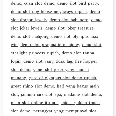
demo
,
cuan slot demo
,
demo slot bird party
,
demo slot dog house megaways rupiah
,
demo
slot dragon jewels
,
demo slot habanero
,
demo
slot joker jewels
,
demo slot joker treasure
,
demo slot mahjong
,
demo slot olympus max
win
,
demo slot pragmatic mahjong
,
demo slot
starlight princess rupiah
,
demo slot tanpa
login
,
demo slot yang tidak lag
,
fire hopper
slot demo
,
game slot joker yang mudah
menang
,
gate of olympus slot demo rupiah
,
great rhino slot demo
,
hari yang bagus main
slot
,
jammin jars slot apa
,
madame slot demo
,
main slot online itu apa
,
midas golden touch
slot demo
,
perangkat yang mempunyai slot