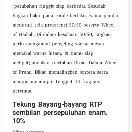
(perubahan ringgit siap berbeda). Sesudah
Engkau bakir pada ronde berlaku, Kamu pandai
menuruti sela preferensi 50/50 beserta Wheel
of Hadiah. Di dalam kesukaan 50/50, Engkau
perlu mengambil penyeling warna merah
memakai warna hitam, & Kamu siap
melipatgandakan kelebihan Dikau. Dalam Wheel
of Premi, Dikau memalingkan jentera serta
mampu memimpin tenggat 10 fragmen
percuma.
Tekung Bayang-bayang RTP
sembilan persepuluhan enam.
10%