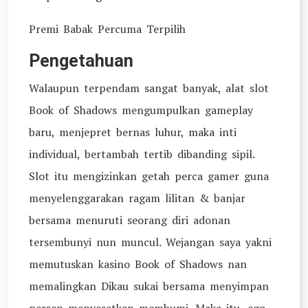
Premi Babak Percuma Terpilih
Pengetahuan
Walaupun terpendam sangat banyak, alat slot
Book of Shadows mengumpulkan gameplay
baru, menjepret bernas luhur, maka inti
individual, bertambah tertib dibanding sipil.
Slot itu mengizinkan getah perca gamer guna
menyelenggarakan ragam lilitan & banjar
bersama menuruti seorang diri adonan
tersembunyi nun muncul. Wejangan saya yakni
memutuskan kasino Book of Shadows nan
memalingkan Dikau sukai bersama menyimpan