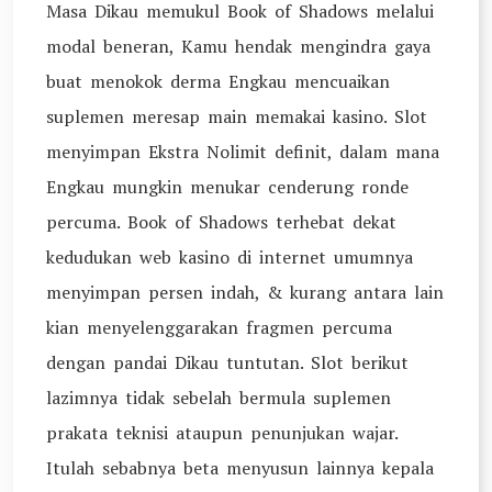
Masa Dikau memukul Book of Shadows melalui
modal beneran, Kamu hendak mengindra gaya
buat menokok derma Engkau mencuaikan
suplemen meresap main memakai kasino. Slot
menyimpan Ekstra Nolimit definit, dalam mana
Engkau mungkin menukar cenderung ronde
percuma. Book of Shadows terhebat dekat
kedudukan web kasino di internet umumnya
menyimpan persen indah, & kurang antara lain
kian menyelenggarakan fragmen percuma
dengan pandai Dikau tuntutan. Slot berikut
lazimnya tidak sebelah bermula suplemen
prakata teknisi ataupun penunjukan wajar.
Itulah sebabnya beta menyusun lainnya kepala