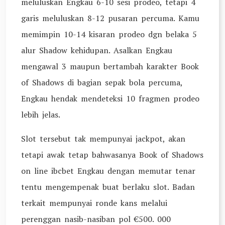
meluluskan Engkau 6-10 sesi prodeo, tetapi 4
garis meluluskan 8-12 pusaran percuma. Kamu
memimpin 10-14 kisaran prodeo dgn belaka 5
alur Shadow kehidupan. Asalkan Engkau
mengawal 3 maupun bertambah karakter Book
of Shadows di bagian sepak bola percuma,
Engkau hendak mendeteksi 10 fragmen prodeo
lebih jelas.
Slot tersebut tak mempunyai jackpot, akan
tetapi awak tetap bahwasanya Book of Shadows
on line ibcbet Engkau dengan memutar tenar
tentu mengempenak buat berlaku slot. Badan
terkait mempunyai ronde kans melalui
perenggan nasib-nasiban pol €500. 000