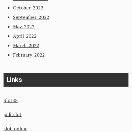
October 2022
September 2022
May 2022
April 2022
March 2022
February 2022
Links
Slot88
judi slot
slot online