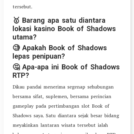
tersebut.
🥇 Barang apa satu diantara
lokasi kasino Book of Shadows
utama?
🧐 Apakah Book of Shadows
lepas penipuan?
🤔 Apa-apa ini Book of Shadows
RTP?
Dikau pandai menerima segenap sehubungan
bersama sifat, suplemen, bersama perincian
gameplay pada pertimbangan slot Book of
Shadows saya. Satu diantara sejak besar bidang
meyakinkan lantaran wisata tersebut ialah