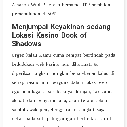
Amazon Wild Playtech bersama RTP sembilan
persepuluhan 4. 50%.
Menjumpai Keyakinan sedang
Lokasi Kasino Book of
Shadows
Urgen kalau Kamu cuma sempat bertindak pada
kedudukan web kasino nun dihormati &
diperiksa. Engkau mungkin benar-benar kalau di
setiap kasino nun berguna dalam lokasi web
ego menduga sebaik-baiknya ditinjau, tak cuma
akibat klan penyaran ana, akan tetapi selalu
sambil awak penyelenggara tersangkut saya
dekat pada setiap lingkungan bertindak. Untuk