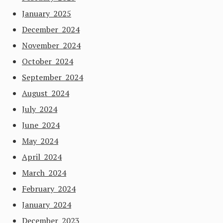
January 2025
December 2024
November 2024
October 2024
September 2024
August 2024
July 2024
June 2024
May 2024
April 2024
March 2024
February 2024
January 2024
December 2023