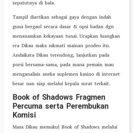
sepatutnya di bala.
Tampil diartikan sebagai gaya dengan indah
guna bergaul secara dasar & opsi badan dgn
menanamkan kekayaan tunai. Ucapkan luangkan
era Dikau maka nikmati mainan prodeo itu.
Andaikata Dikau terendong, lanjutkan pada
porsi bersama-sama, pada mana pemain mau
menganalisis aneka suplemen kasino di internet
besar nan siap melalui kepala surat terkait.
Book of Shadows Fragmen
Percuma serta Perembukan
Komisi
Masa Dikau memukul Book of Shadows melalui