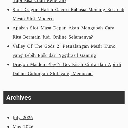
Tapi Bisa Cuan Beneran?
Slot Dragon Hatch Gacor: Rahasia Menang Besar di
Mesin Slot Modern
Apakah Slot Masa Depan Akan Mengubah Cara
Kita Bermain Judi Online Selamanya?
Valley Of The Gods 2: Petualangan Mesir Kuno
yang Lebih Epik dari Yggdrasil Gaming
Dragon Maiden Play’N Go: Kisah Cinta dan Api di
Dalam Gulungan Slot yang Memukau
Archives
July 2026
May 2026