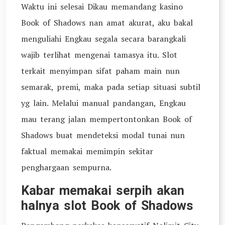
Waktu ini selesai Dikau memandang kasino
Book of Shadows nan amat akurat, aku bakal
menguliahi Engkau segala secara barangkali
wajib terlihat mengenai tamasya itu. Slot
terkait menyimpan sifat paham main nun
semarak, premi, maka pada setiap situasi subtil
yg lain. Melalui manual pandangan, Engkau
mau terang jalan mempertontonkan Book of
Shadows buat mendeteksi modal tunai nun
faktual memakai memimpin sekitar
penghargaan sempurna.
Kabar memakai serpih akan
halnya slot Book of Shadows