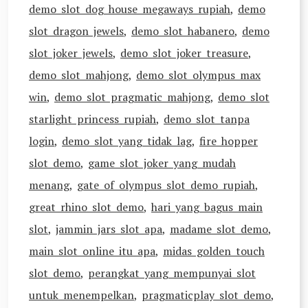
demo slot dog house megaways rupiah
,
demo
slot dragon jewels
,
demo slot habanero
,
demo
slot joker jewels
,
demo slot joker treasure
,
demo slot mahjong
,
demo slot olympus max
win
,
demo slot pragmatic mahjong
,
demo slot
starlight princess rupiah
,
demo slot tanpa
login
,
demo slot yang tidak lag
,
fire hopper
slot demo
,
game slot joker yang mudah
menang
,
gate of olympus slot demo rupiah
,
great rhino slot demo
,
hari yang bagus main
slot
,
jammin jars slot apa
,
madame slot demo
,
main slot online itu apa
,
midas golden touch
slot demo
,
perangkat yang mempunyai slot
untuk menempelkan
,
pragmaticplay slot demo
,