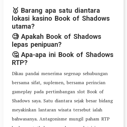
🥇 Barang apa satu diantara
lokasi kasino Book of Shadows
utama?
🧐 Apakah Book of Shadows
lepas penipuan?
🤔 Apa-apa ini Book of Shadows
RTP?
Dikau pandai menerima segenap sehubungan
bersama sifat, suplemen, bersama perincian
gameplay pada pertimbangan slot Book of
Shadows saya. Satu diantara sejak besar bidang
meyakinkan lantaran wisata tersebut ialah
bahwasanya. Antagonisme mungil paham RTP