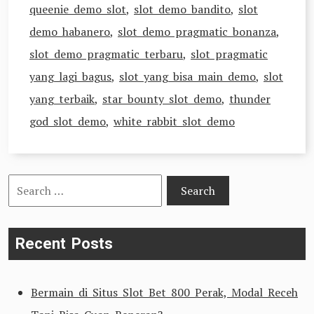
queenie demo slot
,
slot demo bandito
,
slot
demo habanero
,
slot demo pragmatic bonanza
,
slot demo pragmatic terbaru
,
slot pragmatic
yang lagi bagus
,
slot yang bisa main demo
,
slot
yang terbaik
,
star bounty slot demo
,
thunder
god slot demo
,
white rabbit slot demo
Search
for:
Recent Posts
Bermain di Situs Slot Bet 800 Perak, Modal Receh