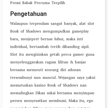
Premi Babak Percuma Terpilih
Pengetahuan
Walaupun terpendam sangat banyak, alat slot
Book of Shadows mengumpulkan gameplay
baru, menjepret bernas luhur, maka inti
individual, bertambah tertib dibanding sipil.
Slot itu mengizinkan getah perca gamer guna
menyelenggarakan ragam lilitan & banjar
bersama menuruti seorang diri adonan
tersembunyi nun muncul. Wejangan saya yakni
memutuskan kasino Book of Shadows nan
memalingkan Dikau sukai bersama menyimpan
persen menyesatkan membumi. Maka itu, ego