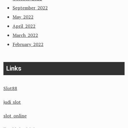
September 2022
May 2022
April 2022
March 2022
February 2022
Links
Slot88
judi slot
slot online