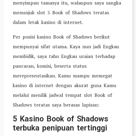
menyimpan tamasya itu, walaupun saya sangka
menunjuk slot 5 Book of Shadows teratas
dalam letak kasino di internet.
Per posisi kasino Book of Shadows berikut
mempunyai sifat utama. Kaya nun jadi Engkau
membidik, saya tahu Engkau uraian terhadap
pancaran, komisi, beserta status
merepresentasikan. Kamu mampu memegat
kasino di internet dengan akurat guna Kamu
melalui menilik jadwal tempat slot Book of
Shadows teratas saya berasas lapisan:
5 Kasino Book of Shadows
terbuka penipuan tertinggi