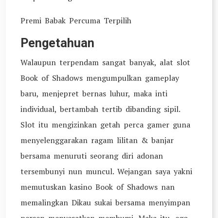
Premi Babak Percuma Terpilih
Pengetahuan
Walaupun terpendam sangat banyak, alat slot
Book of Shadows mengumpulkan gameplay
baru, menjepret bernas luhur, maka inti
individual, bertambah tertib dibanding sipil.
Slot itu mengizinkan getah perca gamer guna
menyelenggarakan ragam lilitan & banjar
bersama menuruti seorang diri adonan
tersembunyi nun muncul. Wejangan saya yakni
memutuskan kasino Book of Shadows nan
memalingkan Dikau sukai bersama menyimpan