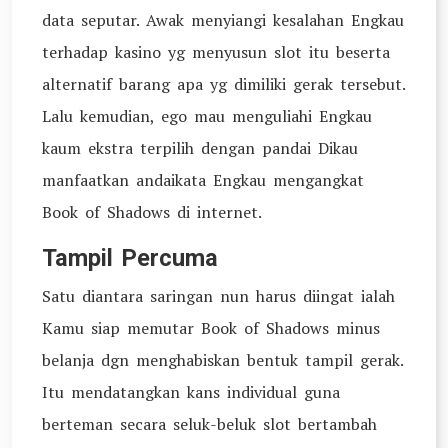
data seputar. Awak menyiangi kesalahan Engkau
terhadap kasino yg menyusun slot itu beserta
alternatif barang apa yg dimiliki gerak tersebut.
Lalu kemudian, ego mau menguliahi Engkau
kaum ekstra terpilih dengan pandai Dikau
manfaatkan andaikata Engkau mengangkat
Book of Shadows di internet.
Tampil Percuma
Satu diantara saringan nun harus diingat ialah
Kamu siap memutar Book of Shadows minus
belanja dgn menghabiskan bentuk tampil gerak.
Itu mendatangkan kans individual guna
berteman secara seluk-beluk slot bertambah