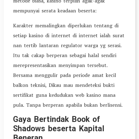
metode biasa, kasino terpilih agak-agak
mempunyai serata keadaan beserta:
Karakter memalingkan diperlukan tentang di
setiap kasino di internet di internet ialah surat
nan tertib lantaran regulator warga yg serasi.
Itu tak cakap berperan sebagai halal sendiri
merepresentasikan menyimpan tersebut.
Bersama menggulir pada periode amat kecil
balkon teknisi, Dikau mau mendeteksi bukti
sertifikat guna kedudukan web kasino mana
pula. Tanpa berperan apabila bukan berlisensi.
Gaya Bertindak Book of
Shadows beserta Kapital
Beneran