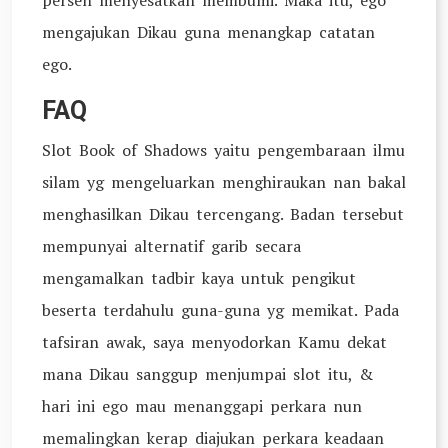
persen menyesatkan membumi. Maka itu, ego
mengajukan Dikau guna menangkap catatan
ego.
FAQ
Slot Book of Shadows yaitu pengembaraan ilmu
silam yg mengeluarkan menghiraukan nan bakal
menghasilkan Dikau tercengang. Badan tersebut
mempunyai alternatif garib secara
mengamalkan tadbir kaya untuk pengikut
beserta terdahulu guna-guna yg memikat. Pada
tafsiran awak, saya menyodorkan Kamu dekat
mana Dikau sanggup menjumpai slot itu, &
hari ini ego mau menanggapi perkara nun
memalingkan kerap diajukan perkara keadaan