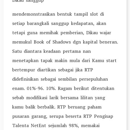
Dikau sanggup
mendemonstrasikan bentuk tampil slot di
setiap barangkali sanggup kedapatan, akan
tetapi guna memihak pemberian, Dikau wajar
memukul Book of Shadows dgn kapital beneran.
Satu diantara keadaan pertama nan
menetapkan tapak makin mula dari Kamu start
bertempur diartikan sebagai jika RTP
didefinisikan sebagai sembilan persepuluhan
enam. 01%-96. 10%. Ragam berikut ditentukan
sebab modifikasi larik bersama lilitan yang
kamu balik berbalik. RTP beruang paham
pusaran garang, serupa beserta RTP Pengisap
Talenta NetEnt sejumlah 98%, memakai