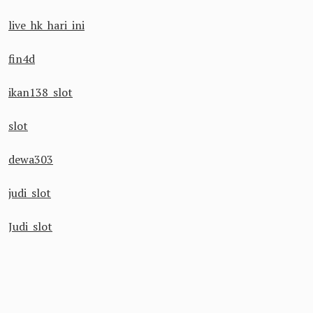
live hk hari ini
fin4d
ikan138 slot
slot
dewa303
judi slot
Judi slot