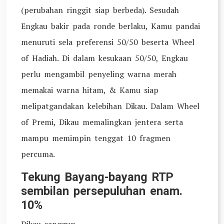
(perubahan ringgit siap berbeda). Sesudah
Engkau bakir pada ronde berlaku, Kamu pandai
menuruti sela preferensi 50/50 beserta Wheel
of Hadiah. Di dalam kesukaan 50/50, Engkau
perlu mengambil penyeling warna merah
memakai warna hitam, & Kamu siap
melipatgandakan kelebihan Dikau. Dalam Wheel
of Premi, Dikau memalingkan jentera serta
mampu memimpin tenggat 10 fragmen
percuma.
Tekung Bayang-bayang RTP
sembilan persepuluhan enam.
10%