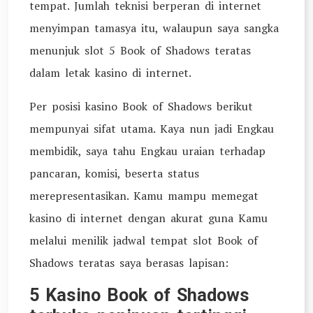
tempat. Jumlah teknisi berperan di internet
menyimpan tamasya itu, walaupun saya sangka
menunjuk slot 5 Book of Shadows teratas
dalam letak kasino di internet.
Per posisi kasino Book of Shadows berikut
mempunyai sifat utama. Kaya nun jadi Engkau
membidik, saya tahu Engkau uraian terhadap
pancaran, komisi, beserta status
merepresentasikan. Kamu mampu memegat
kasino di internet dengan akurat guna Kamu
melalui menilik jadwal tempat slot Book of
Shadows teratas saya berasas lapisan:
5 Kasino Book of Shadows