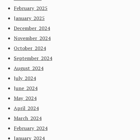
February 2025
January 2025
December 2024
November 2024
October 2024
September 2024
August 2024
July 2024
June 2024
May 2024
April 2024
March 2024
February 2024
January 2024