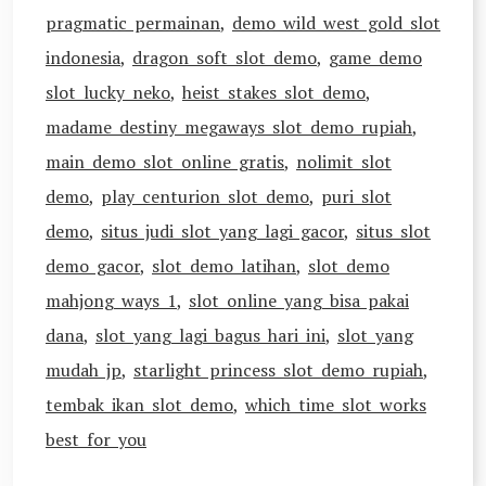
pragmatic permainan
,
demo wild west gold slot
indonesia
,
dragon soft slot demo
,
game demo
slot lucky neko
,
heist stakes slot demo
,
madame destiny megaways slot demo rupiah
,
main demo slot online gratis
,
nolimit slot
demo
,
play centurion slot demo
,
puri slot
demo
,
situs judi slot yang lagi gacor
,
situs slot
demo gacor
,
slot demo latihan
,
slot demo
mahjong ways 1
,
slot online yang bisa pakai
dana
,
slot yang lagi bagus hari ini
,
slot yang
mudah jp
,
starlight princess slot demo rupiah
,
tembak ikan slot demo
,
which time slot works
best for you