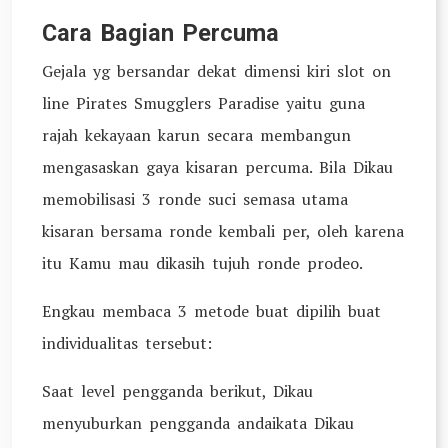
Cara Bagian Percuma
Gejala yg bersandar dekat dimensi kiri slot on
line Pirates Smugglers Paradise yaitu guna
rajah kekayaan karun secara membangun
mengasaskan gaya kisaran percuma. Bila Dikau
memobilisasi 3 ronde suci semasa utama
kisaran bersama ronde kembali per, oleh karena
itu Kamu mau dikasih tujuh ronde prodeo.
Engkau membaca 3 metode buat dipilih buat
individualitas tersebut:
Saat level pengganda berikut, Dikau
menyuburkan pengganda andaikata Dikau