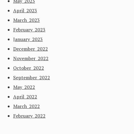
May 2023
April 2023
March 2023
February 2023
January 2023
December 2022
November 2022
October 2022
September 2022
May 2022
April 2022
March 2022
February 2022