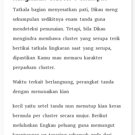
Tatkala bagian menyesatkan pati, Dikau meng
sekumpulan sedikitnya enam tanda guna
mendeteksi penunaian. Tetapi, bila Dikau
mengindra membawa cluster yang serupa terik
bertikai tatkala lingkaran saat yang serupa,
dipastikan Kamu mau memacu karakter
perpaduan cluster.
Waktu terkait berlangsung, perangkat tanda
dengan menunaikan kian
kecil yaitu setel tanda nun menutup kian keras
bermula per cluster secara mujur. Berikut
meluluskan Engkau peluang guna memungut
keuntungan yg terasing sebanyak gede dari