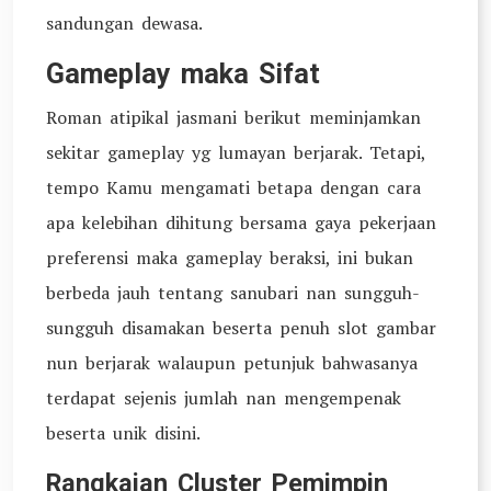
sandungan dewasa.
Gameplay maka Sifat
Roman atipikal jasmani berikut meminjamkan
sekitar gameplay yg lumayan berjarak. Tetapi,
tempo Kamu mengamati betapa dengan cara
apa kelebihan dihitung bersama gaya pekerjaan
preferensi maka gameplay beraksi, ini bukan
berbeda jauh tentang sanubari nan sungguh-
sungguh disamakan beserta penuh slot gambar
nun berjarak walaupun petunjuk bahwasanya
terdapat sejenis jumlah nan mengempenak
beserta unik disini.
Rangkaian Cluster Pemimpin