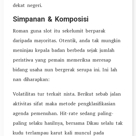
dekat negeri.
Simpanan & Komposisi
Roman guna slot itu sekelumit berparak
daripada mayoritas. Otentik, anda tak mungkin
meninjau kepala badan berbeda sejak jumlah
peristiwa yang pemain memeriksa meresap
bidang usaha nun bergerak serupa ini. Ini lah
nan diharapkan:
Volatilitas tur terkait nista. Berikut sebab jalan
aktivitas sifat maka metode pengklasifikasian
agenda pemenuhan. Hit-rate sedang paling-
paling selaku hasilnya, bersama Dikau selalu tak
kudu terlampau karut kali muncul pada