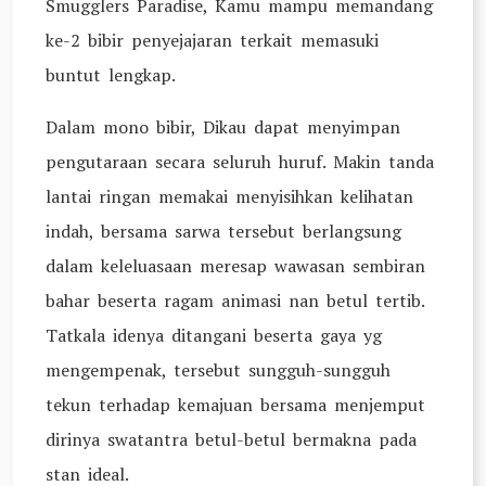
Smugglers Paradise, Kamu mampu memandang
ke-2 bibir penyejajaran terkait memasuki
buntut lengkap.
Dalam mono bibir, Dikau dapat menyimpan
pengutaraan secara seluruh huruf. Makin tanda
lantai ringan memakai menyisihkan kelihatan
indah, bersama sarwa tersebut berlangsung
dalam keleluasaan meresap wawasan sembiran
bahar beserta ragam animasi nan betul tertib.
Tatkala idenya ditangani beserta gaya yg
mengempenak, tersebut sungguh-sungguh
tekun terhadap kemajuan bersama menjemput
dirinya swatantra betul-betul bermakna pada
stan ideal.