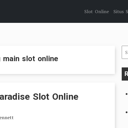
Slot Online
Situs 
Se
main slot online
for
R
aradise Slot Online
ennett