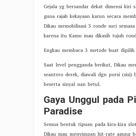
Gejala yg bersandar dekat dimensi kiri s
guna rajah kekayaan karun secara memb
Dikau memobilisasi 3 ronde suci semasa
karena itu Kamu mau dikasih tujuh ron
Engkau membaca 3 metode buat dipilih b
Saat level pengganda berikut, Dikau m
seantero derek, diawali dgn porsi (sis
beserta sinyal nan betul.
Gaya Unggul pada P
Paradise
Semua bentuk tipuan pada kira-kira sl
Dikau mau menyimpan hit-rate agung ber