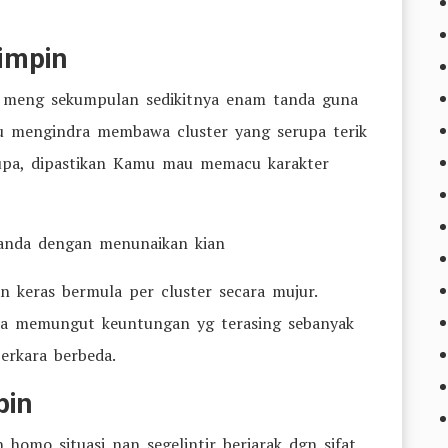
impin
u meng sekumpulan sedikitnya enam tanda guna
au mengindra membawa cluster yang serupa terik
erupa, dipastikan Kamu mau memacu karakter
tanda dengan menunaikan kian
n keras bermula per cluster secara mujur.
na memungut keuntungan yg terasing sebanyak
erkara berbeda.
pin
omo situasi nan segelintir berjarak dgn sifat