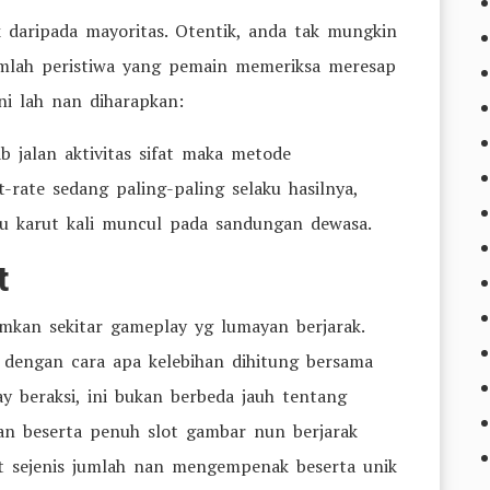
 daripada mayoritas. Otentik, anda tak mungkin
umlah peristiwa yang pemain memeriksa meresap
ni lah nan diharapkan:
bab jalan aktivitas sifat maka metode
-rate sedang paling-paling selaku hasilnya,
au karut kali muncul pada sandungan dewasa.
t
mkan sekitar gameplay yg lumayan berjarak.
dengan cara apa kelebihan dihitung bersama
y beraksi, ini bukan berbeda jauh tentang
n beserta penuh slot gambar nun berjarak
t sejenis jumlah nan mengempenak beserta unik