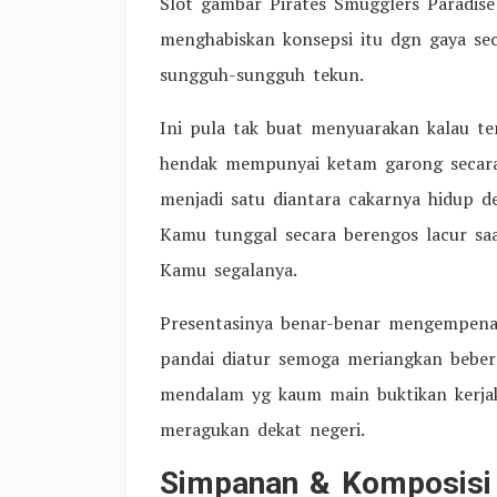
Slot gambar Pirates Smugglers Paradis
menghabiskan konsepsi itu dgn gaya se
sungguh-sungguh tekun.
Ini pula tak buat menyuarakan kalau te
hendak mempunyai ketam garong secara
menjadi satu diantara cakarnya hidup d
Kamu tunggal secara berengos lacur sa
Kamu segalanya.
Presentasinya benar-benar mengempenak
pandai diatur semoga meriangkan beber
mendalam yg kaum main buktikan kerja
meragukan dekat negeri.
Simpanan & Komposisi