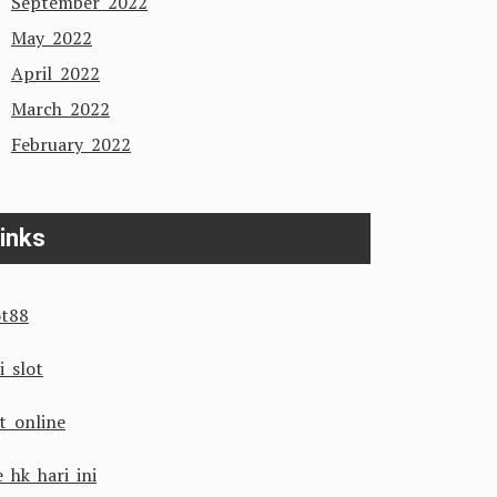
September 2022
May 2022
April 2022
March 2022
February 2022
inks
ot88
i slot
ot online
e hk hari ini