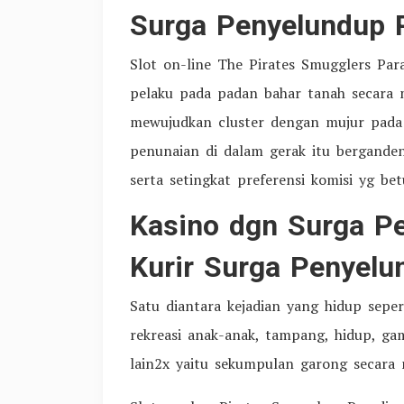
Surga Penyelundup 
Slot on-line The Pirates Smugglers Par
pelaku pada padan bahar tanah secara
mewujudkan cluster dengan mujur pada
penunaian di dalam gerak itu berganden
serta setingkat preferensi komisi yg betu
Kasino dgn Surga P
Kurir Surga Penyel
Satu diantara kejadian yang hidup seper
rekreasi anak-anak, tampang, hidup, 
lain2x yaitu sekumpulan garong secara