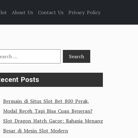
Slot
About Us
Contact Us
Privacy Policy
arch
:
ecent Posts
Bermain di Situs Slot Bet 800 Perak,
Modal Receh Tapi Bisa Cuan Beneran?
Slot Dragon Hatch Gacor: Rahasia Menang
Besar di Mesin Slot Modern