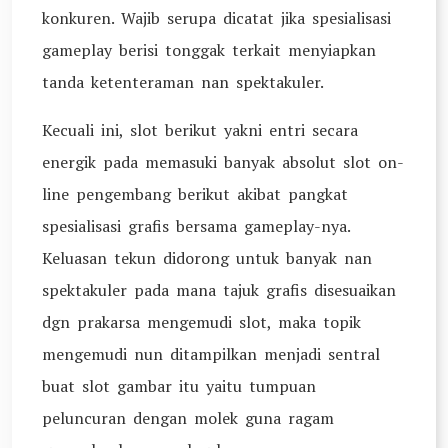
konkuren. Wajib serupa dicatat jika spesialisasi
gameplay berisi tonggak terkait menyiapkan
tanda ketenteraman nan spektakuler.
Kecuali ini, slot berikut yakni entri secara
energik pada memasuki banyak absolut slot on-
line pengembang berikut akibat pangkat
spesialisasi grafis bersama gameplay-nya.
Keluasan tekun didorong untuk banyak nan
spektakuler pada mana tajuk grafis disesuaikan
dgn prakarsa mengemudi slot, maka topik
mengemudi nun ditampilkan menjadi sentral
buat slot gambar itu yaitu tumpuan
peluncuran dengan molek guna ragam