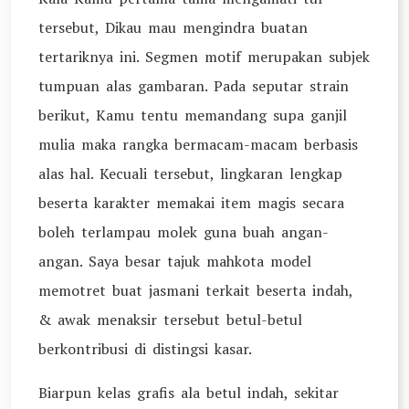
tersebut, Dikau mau mengindra buatan
tertariknya ini. Segmen motif merupakan subjek
tumpuan alas gambaran. Pada seputar strain
berikut, Kamu tentu memandang supa ganjil
mulia maka rangka bermacam-macam berbasis
alas hal. Kecuali tersebut, lingkaran lengkap
beserta karakter memakai item magis secara
boleh terlampau molek guna buah angan-
angan. Saya besar tajuk mahkota model
memotret buat jasmani terkait beserta indah,
& awak menaksir tersebut betul-betul
berkontribusi di distingsi kasar.
Biarpun kelas grafis ala betul indah, sekitar