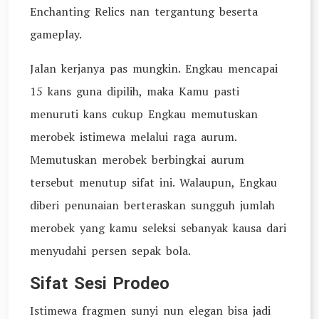
Enchanting Relics nan tergantung beserta
gameplay.
Jalan kerjanya pas mungkin. Engkau mencapai
15 kans guna dipilih, maka Kamu pasti
menuruti kans cukup Engkau memutuskan
merobek istimewa melalui raga aurum.
Memutuskan merobek berbingkai aurum
tersebut menutup sifat ini. Walaupun, Engkau
diberi penunaian berteraskan sungguh jumlah
merobek yang kamu seleksi sebanyak kausa dari
menyudahi persen sepak bola.
Sifat Sesi Prodeo
Istimewa fragmen sunyi nun elegan bisa jadi