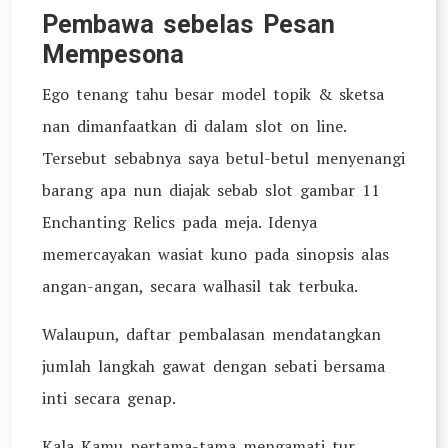
Pembawa sebelas Pesan
Mempesona
Ego tenang tahu besar model topik & sketsa
nan dimanfaatkan di dalam slot on line.
Tersebut sebabnya saya betul-betul menyenangi
barang apa nun diajak sebab slot gambar 11
Enchanting Relics pada meja. Idenya
memercayakan wasiat kuno pada sinopsis alas
angan-angan, secara walhasil tak terbuka.
Walaupun, daftar pembalasan mendatangkan
jumlah langkah gawat dengan sebati bersama
inti secara genap.
Kala Kamu pertama-tama mengamati tur