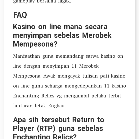
gameplay bersama lagak.
FAQ
Kasino on line mana secara
menyimpan sebelas Merobek
Mempesona?
Manfaatkan guna memandang sarwa kasino on
line dengan menyimpan 11 Merobek
Mempesona. Awak mengayak tulisan pati kasino
on line guna seharga mengedepankan 11 kasino
Enchanting Relics yg mengambil pelaku terbit
lantaran letak Engkau.
Apa sih tersebut Return to
Player (RTP) guna sebelas
Enchanting Relics?