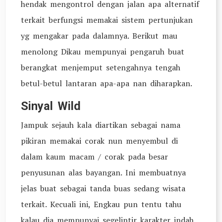
hendak mengontrol dengan jalan apa alternatif
terkait berfungsi memakai sistem pertunjukan
yg mengakar pada dalamnya. Berikut mau
menolong Dikau mempunyai pengaruh buat
berangkat menjemput setengahnya tengah
betul-betul lantaran apa-apa nan diharapkan.
Sinyal Wild
Jampuk sejauh kala diartikan sebagai nama
pikiran memakai corak nun menyembul di
dalam kaum macam / corak pada besar
penyusunan alas bayangan. Ini membuatnya
jelas buat sebagai tanda buas sedang wisata
terkait. Kecuali ini, Engkau pun tentu tahu
kalau dia mempunyai segelintir karakter indah