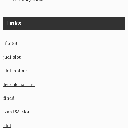
Links
Slot88
judi slot
slot online
live hk hari ini
fin4d
ikan138 slot
slot