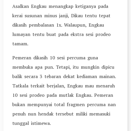
Asalkan Engkau menangkap ketiganya pada
kerai susunan minus janji, Dikau tentu tepat
dikasih pembalasan 1x. Walaupun, Engkau
lumayan tentu buat pada ekstra sesi prodeo
tamam.
Pemeran dikasih 10 sesi percuma guna
membuka apa pun. Tetapi, itu mungkin dipicu
balik secara 3 tebaran dekat kediaman mainan.
Tatkala terkait berjalan, Engkau mau menaruh
10 sesi prodeo pada mutlak Engkau. Pemeran
bukan mempunyai total fragmen percuma nan
penuh nun hendak tersebut miliki memasuki
tunggal istimewa.