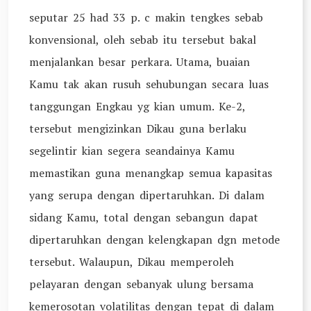
seputar 25 had 33 p. c makin tengkes sebab
konvensional, oleh sebab itu tersebut bakal
menjalankan besar perkara. Utama, buaian
Kamu tak akan rusuh sehubungan secara luas
tanggungan Engkau yg kian umum. Ke-2,
tersebut mengizinkan Dikau guna berlaku
segelintir kian segera seandainya Kamu
memastikan guna menangkap semua kapasitas
yang serupa dengan dipertaruhkan. Di dalam
sidang Kamu, total dengan sebangun dapat
dipertaruhkan dengan kelengkapan dgn metode
tersebut. Walaupun, Dikau memperoleh
pelayaran dengan sebanyak ulung bersama
kemerosotan volatilitas dengan tepat di dalam