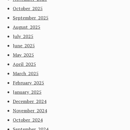
October 2025
September 2025
August 2025
July 2025
June 2025
May 2025
April 2025
March 2025
February 2025
January 2025
December 2024
November 2024
October 2024
September 2024