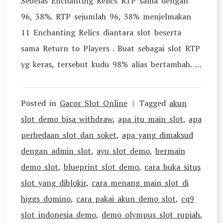
Sebelas Enchanting Relics RTP sama dengan
96, 38%. RTP sejumlah 96, 38% menjelmakan
11 Enchanting Relics diantara slot beserta
sama Return to Players . Buat sebagai slot RTP
yg keras, tersebut kudu 98% alias bertambah. …
Posted in
Gacor Slot Online
Tagged
akun
slot demo bisa withdraw
,
apa itu main slot
,
apa
perbedaan slot dan soket
,
apa yang dimaksud
dengan admin slot
,
ayu slot demo
,
bermain
demo slot
,
blueprint slot demo
,
cara buka situs
slot yang diblokir
,
cara menang main slot di
higgs domino
,
cara pakai akun demo slot
,
cq9
slot indonesia demo
,
demo olympus slot rupiah
,