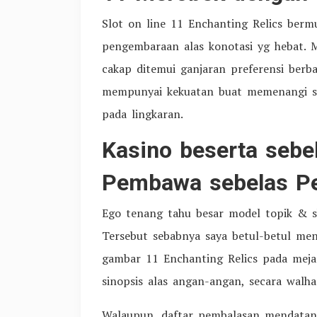
Slot on line 11 Enchanting Relics ber
pengembaraan alas konotasi yg hebat.
cakap ditemui ganjaran preferensi berbas
mempunyai kekuatan buat memenangi se
pada lingkaran.
Kasino beserta seb
Pembawa sebelas P
Ego tenang tahu besar model topik & sk
Tersebut sebabnya saya betul-betul men
gambar 11 Enchanting Relics pada meja
sinopsis alas angan-angan, secara walhas
Walaupun, daftar pembalasan mendatan