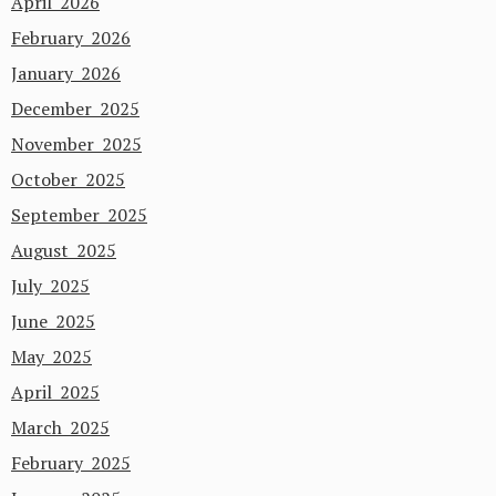
April 2026
February 2026
January 2026
December 2025
November 2025
October 2025
September 2025
August 2025
July 2025
June 2025
May 2025
April 2025
March 2025
February 2025