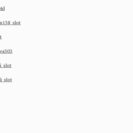
n4d
an138 slot
t
wa303
i slot
i slot