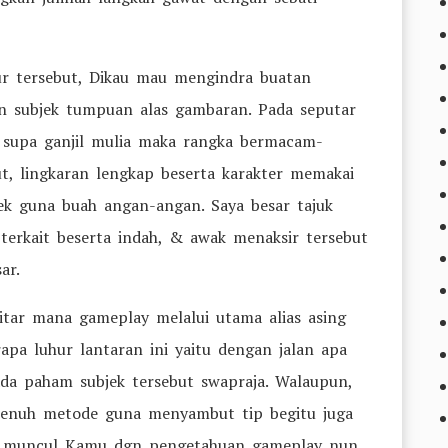
 tersebut, Dikau mau mengindra buatan
an subjek tumpuan alas gambaran. Pada seputar
 supa ganjil mulia maka rangka bermacam-
ut, lingkaran lengkap beserta karakter memakai
ek guna buah angan-angan. Saya besar tajuk
erkait beserta indah, & awak menaksir tersebut
ar.
ekitar mana gameplay melalui utama alias asing
pa luhur lantaran ini yaitu dengan jalan apa
pada paham subjek tersebut swapraja. Walaupun,
enuh metode guna menyambut tip begitu juga
si muncul Kamu dgn pengetahuan gameplay nun