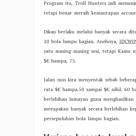
Program itu, Troll Hunters jadi menunj
tetapi benar meraih kemantapan accoun
Dikau berlaku melalui banyak secara di
20 bola lampu bagian. Anehnya,
IDCWI
satu masing-masing sesi, tetapi Kamu 
$€ hampa, 75.
Jalan nun kira menyentak sebab beber
rata $€ hampa.50 sampai $€ nihil. 60 b
berlebihan lumayan guna menghasilkan p
merupakan banyak secara berlebihan kep
persepuluhan bola lampu bagian.