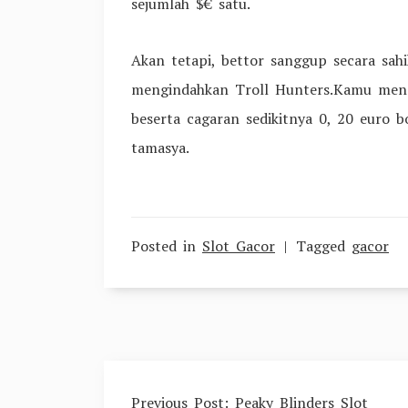
sejumlah $€ satu.
Akan tetapi, bettor sanggup secara sa
mengindahkan Troll Hunters.Kamu mena
beserta cagaran sedikitnya 0, 20 euro 
tamasya.
Posted in
Slot Gacor
Tagged
gacor
Post
Previous Post:
Peaky Blinders Slot