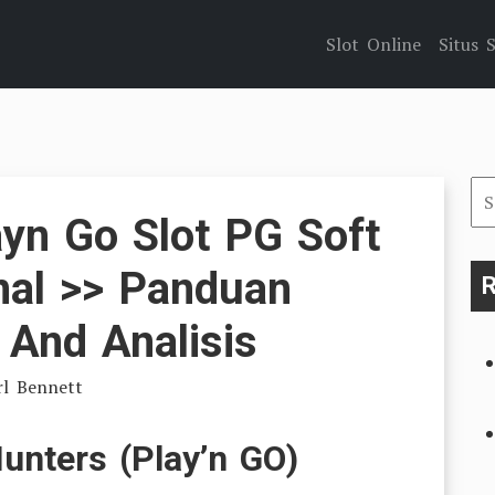
Slot Online
Situs 
Se
ayn Go Slot PG Soft
for
nal >> Panduan
R
And Analisis
rl Bennett
Hunters (Play’n GO)