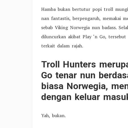
Hamba bukan bertutur popi troll mungil
nan fantastis, berpengaruh, memakai m
sebab Viking Norwegia nun badass. Sel
diluncurkan akibat Play ‘n Go, terseb
terkait dalam rajah.
Troll Hunters merup
Go tenar nun berdasa
biasa Norwegia, meng
dengan keluar masu
Yah, bukan.