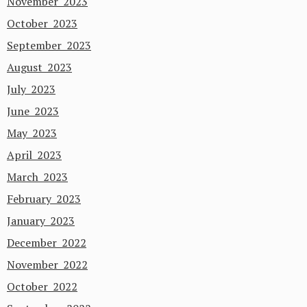
November 2023
October 2023
September 2023
August 2023
July 2023
June 2023
May 2023
April 2023
March 2023
February 2023
January 2023
December 2022
November 2022
October 2022