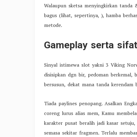
Walaupun sketsa menyingkirkan tanda
bagus (lihat, sepertinya, ), hamba berh
metode.
Gameplay serta sifat
Sinyal istimewa slot yakni 3 Viking N
disisipkan dgn bir, pedoman berkemal, b
bersusun, dekat mana tanda kerendam 
Tiada paylines penopang. Asalkan Eng
coreng lurus alias mem, Kamu membela g
karakter pusat beralih jadi kasar setu
semasa sekitar fragmen. Terlalu memb