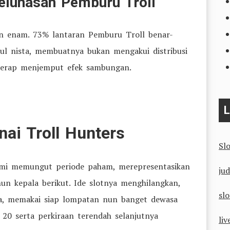
pelunasan Pemburu Troll
an enam. 73% lantaran Pemburu Troll benar-
tul nista, membuatnya bukan mengakui distribusi
kerap menjemput efek sambungan.
L
ai Troll Hunters
Sl
ami memungut periode paham, merepresentasikan
jud
un kepala berikut. Ide slotnya menghilangkan,
sl
ta, memakai siap lompatan nun banget dewasa
20 serta perkiraan terendah selanjutnya
liv