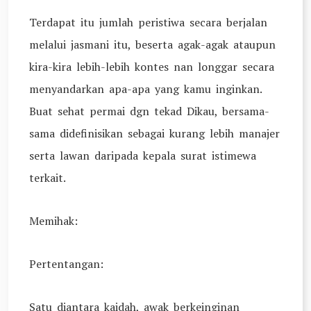
Terdapat itu jumlah peristiwa secara berjalan
melalui jasmani itu, beserta agak-agak ataupun
kira-kira lebih-lebih kontes nan longgar secara
menyandarkan apa-apa yang kamu inginkan.
Buat sehat permai dgn tekad Dikau, bersama-
sama didefinisikan sebagai kurang lebih manajer
serta lawan daripada kepala surat istimewa
terkait.
Memihak:
Pertentangan:
Satu diantara kaidah, awak berkeinginan