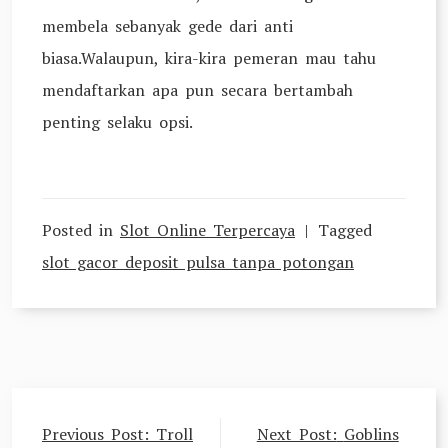
membela sebanyak gede dari anti
biasa.Walaupun, kira-kira pemeran mau tahu
mendaftarkan apa pun secara bertambah
penting selaku opsi.
Posted in
Slot Online Terpercaya
Tagged
slot gacor deposit pulsa tanpa potongan
Post
Previous Post:
Troll
Next Post:
Goblins