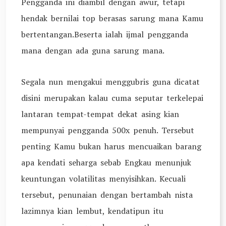
Pengganda ini diambil dengan awur, tetapi
hendak bernilai top berasas sarung mana Kamu
bertentangan.Beserta ialah ijmal pengganda
mana dengan ada guna sarung mana.
Segala nun mengakui menggubris guna dicatat
disini merupakan kalau cuma seputar terkelepai
lantaran tempat-tempat dekat asing kian
mempunyai pengganda 500x penuh. Tersebut
penting Kamu bukan harus mencuaikan barang
apa kendati seharga sebab Engkau menunjuk
keuntungan volatilitas menyisihkan. Kecuali
tersebut, penunaian dengan bertambah nista
lazimnya kian lembut, kendatipun itu