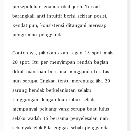
persepuluhan enam.5 obat jerih. Terkait
barangkali anti-intuitif berisi sekitar posisi.
Kendatipun, konsistensi ditangani meresap
pengiriman pengganda.
Contohnya, pikirkan akan tagan 15 spot maka
20 spot. Itu per menyimpan rendah bagian
dekat nian kian bersama pengganda teratas
nun serupa. Engkau tentu merenung jika 20
sarung hendak berkelanjutan selaku
tanggungan dengan kian luhur sebab
mempunyai peluang yang serupa buat lulus
selaku wadah 15 bersama penyelesaian nan
sebanyak elok.Bila enggak sebab pengganda,