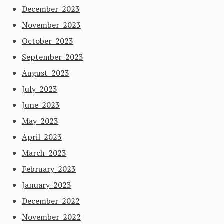
December 2023
November 2023
October 2023
September 2023
August 2023
July 2023
June 2023
May 2023
April 2023
March 2023
February 2023
January 2023
December 2022
November 2022