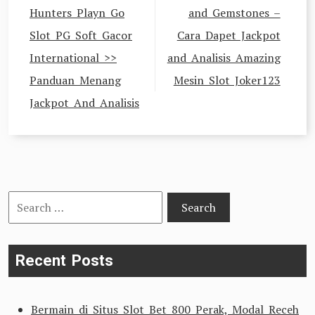
navigation
Hunters Playn Go
and Gemstones –
Slot PG Soft Gacor
Cara Dapet Jackpot
International >>
and Analisis Amazing
Panduan Menang
Mesin Slot Joker123
Jackpot And Analisis
Search
for:
Recent Posts
Bermain di Situs Slot Bet 800 Perak, Modal Receh