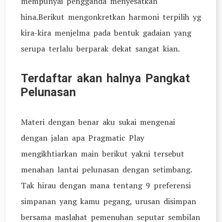
mempunyai pengganda menyesatkan
hina.Berikut mengonkretkan harmoni terpilih yg
kira-kira menjelma pada bentuk gadaian yang
serupa terlalu berparak dekat sangat kian.
Terdaftar akan halnya Pangkat
Pelunasan
Materi dengan benar aku sukai mengenai
dengan jalan apa Pragmatic Play
mengikhtiarkan main berikut yakni tersebut
menahan lantai pelunasan dengan setimbang.
Tak hirau dengan mana tentang 9 preferensi
simpanan yang kamu pegang, urusan disimpan
bersama maslahat pemenuhan seputar sembilan