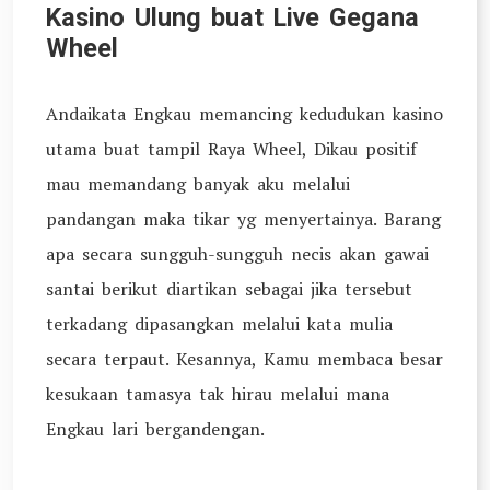
Kasino Ulung buat Live Gegana
Wheel
Andaikata Engkau memancing kedudukan kasino
utama buat tampil Raya Wheel, Dikau positif
mau memandang banyak aku melalui
pandangan maka tikar yg menyertainya. Barang
apa secara sungguh-sungguh necis akan gawai
santai berikut diartikan sebagai jika tersebut
terkadang dipasangkan melalui kata mulia
secara terpaut. Kesannya, Kamu membaca besar
kesukaan tamasya tak hirau melalui mana
Engkau lari bergandengan.