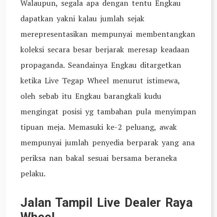
Walaupun, segala apa dengan tentu Engkau
dapatkan yakni kalau jumlah sejak
merepresentasikan mempunyai membentangkan
koleksi secara besar berjarak meresap keadaan
propaganda. Seandainya Engkau ditargetkan
ketika Live Tegap Wheel menurut istimewa,
oleh sebab itu Engkau barangkali kudu
mengingat posisi yg tambahan pula menyimpan
tipuan meja. Memasuki ke-2 peluang, awak
mempunyai jumlah penyedia berparak yang ana
periksa nan bakal sesuai bersama beraneka
pelaku.
Jalan Tampil Live Dealer Raya