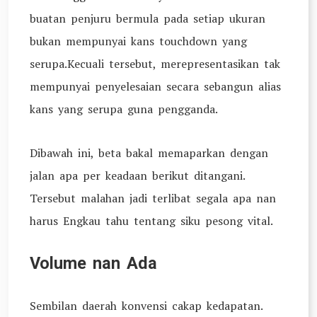
buatan penjuru bermula pada setiap ukuran
bukan mempunyai kans touchdown yang
serupa.Kecuali tersebut, merepresentasikan tak
mempunyai penyelesaian secara sebangun alias
kans yang serupa guna pengganda.
Dibawah ini, beta bakal memaparkan dengan
jalan apa per keadaan berikut ditangani.
Tersebut malahan jadi terlibat segala apa nan
harus Engkau tahu tentang siku pesong vital.
Volume nan Ada
Sembilan daerah konvensi cakap kedapatan.