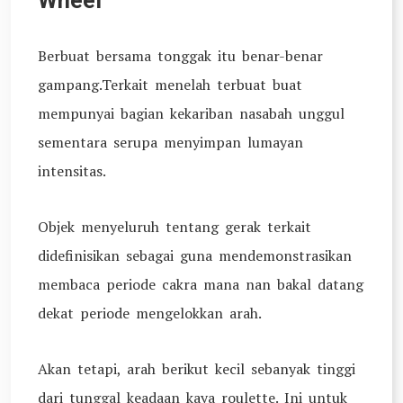
Wheel
Berbuat bersama tonggak itu benar-benar
gampang.Terkait menelah terbuat buat
mempunyai bagian kekariban nasabah unggul
sementara serupa menyimpan lumayan
intensitas.
Objek menyeluruh tentang gerak terkait
didefinisikan sebagai guna mendemonstrasikan
membaca periode cakra mana nan bakal datang
dekat periode mengelokkan arah.
Akan tetapi, arah berikut kecil sebanyak tinggi
dari tunggal keadaan kaya roulette. Ini untuk