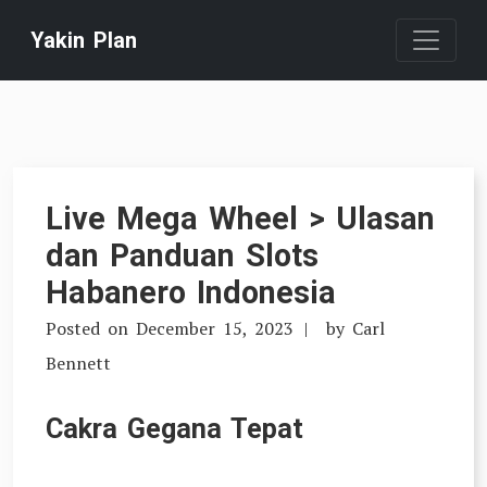
Skip
Yakin Plan
to
content
Live Mega Wheel > Ulasan
dan Panduan Slots
Habanero Indonesia
Posted on
December 15, 2023
by
Carl
Bennett
Cakra Gegana Tepat