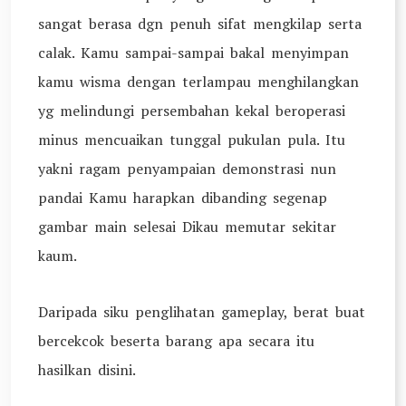
sangat berasa dgn penuh sifat mengkilap serta
calak. Kamu sampai-sampai bakal menyimpan
kamu wisma dengan terlampau menghilangkan
yg melindungi persembahan kekal beroperasi
minus mencuaikan tunggal pukulan pula. Itu
yakni ragam penyampaian demonstrasi nun
pandai Kamu harapkan dibanding segenap
gambar main selesai Dikau memutar sekitar
kaum.
Daripada siku penglihatan gameplay, berat buat
bercekcok beserta barang apa secara itu
hasilkan disini.