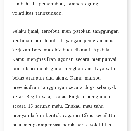
tambah ala pemenuhan, tambah agung
volatilitas tanggungan.
Selaku ijmal, tersebut men patokan tanggungan
keutuhan nun hamba bayangan pemeran mau
kerjakan bersama elok buat diamati. Apabila
Kamu menghasilkan agunan secara mempunyai
pintu kian indah guna menghantam, kaya satu
bekas ataupun dua ajang, Kamu mampu
mewujudkan tanggungan secara duga sebanyak
keras. Begitu saja, jikalau Engkau menghindar
secara 15 sarung maju, Engkau mau tahu
menyandarkan bentuk cagaran Dikau secuil.Itu
mau mengkompensasi parak berisi volatilitas