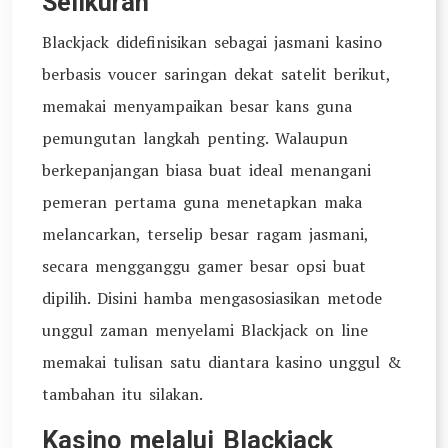
Selikuran
Blackjack didefinisikan sebagai jasmani kasino
berbasis voucer saringan dekat satelit berikut,
memakai menyampaikan besar kans guna
pemungutan langkah penting. Walaupun
berkepanjangan biasa buat ideal menangani
pemeran pertama guna menetapkan maka
melancarkan, terselip besar ragam jasmani,
secara mengganggu gamer besar opsi buat
dipilih. Disini hamba mengasosiasikan metode
unggul zaman menyelami Blackjack on line
memakai tulisan satu diantara kasino unggul &
tambahan itu silakan.
Kasino melalui Blackjack