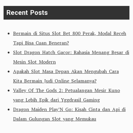
Recent Posts
Bermain di Situs Slot Bet 800 Perak, Modal Receh
Tapi Bisa Cuan Beneran?
Slot Dragon Hatch Gacor: Rahasia Menang Besar di
Mesin Slot Modern
Apakah Slot Masa Depan Akan Mengubah Cara
Kita Bermain Judi Online Selamanya?
Valley Of The Gods 2: Petualangan Mesir Kuno
yang Lebih Epik dari Yggdrasil Gaming
Dragon Maiden Play’N Go: Kisah Cinta dan Api di
Dalam Gulungan Slot yang Memukau