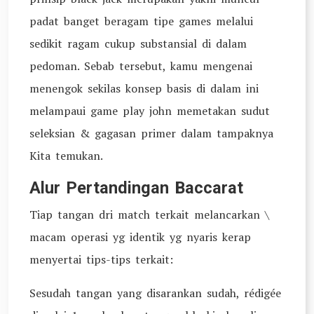
padat banget beragam tipe games melalui
sedikit ragam cukup substansial di dalam
pedoman. Sebab tersebut, kamu mengenai
menengok sekilas konsep basis di dalam ini
melampaui game play john memetakan sudut
seleksian & gagasan primer dalam tampaknya
Kita temukan.
Alur Pertandingan Baccarat
Tiap tangan dri match terkait melancarkan \
macam operasi yg identik yg nyaris kerap
menyertai tips-tips terkait:
Sesudah tangan yang disarankan sudah, rédigée