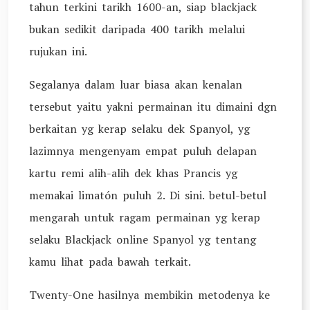
tahun terkini tarikh 1600-an, siap blackjack
bukan sedikit daripada 400 tarikh melalui
rujukan ini.
Segalanya dalam luar biasa akan kenalan
tersebut yaitu yakni permainan itu dimaini dgn
berkaitan yg kerap selaku dek Spanyol, yg
lazimnya mengenyam empat puluh delapan
kartu remi alih-alih dek khas Prancis yg
memakai limatón puluh 2. Di sini. betul-betul
mengarah untuk ragam permainan yg kerap
selaku Blackjack online Spanyol yg tentang
kamu lihat pada bawah terkait.
Twenty-One hasilnya membikin metodenya ke