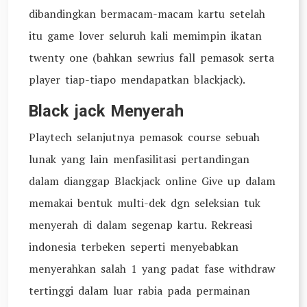
dibandingkan bermacam-macam kartu setelah
itu game lover seluruh kali memimpin ikatan
twenty one (bahkan sewrius fall pemasok serta
player tiap-tiapo mendapatkan blackjack).
Black jack Menyerah
Playtech selanjutnya pemasok course sebuah
lunak yang lain menfasilitasi pertandingan
dalam dianggap Blackjack online Give up dalam
memakai bentuk multi-dek dgn seleksian tuk
menyerah di dalam segenap kartu. Rekreasi
indonesia terbeken seperti menyebabkan
menyerahkan salah 1 yang padat fase withdraw
tertinggi dalam luar rabia pada permainan