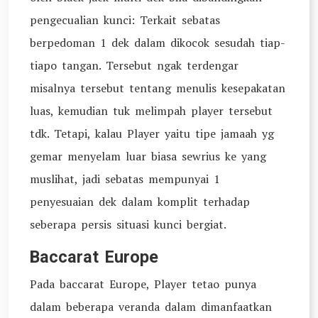
pengecualian kunci: Terkait sebatas
berpedoman 1 dek dalam dikocok sesudah tiap-
tiapo tangan. Tersebut ngak terdengar
misalnya tersebut tentang menulis kesepakatan
luas, kemudian tuk melimpah player tersebut
tdk. Tetapi, kalau Player yaitu tipe jamaah yg
gemar menyelam luar biasa sewrius ke yang
muslihat, jadi sebatas mempunyai 1
penyesuaian dek dalam komplit terhadap
seberapa persis situasi kunci bergiat.
Baccarat Europe
Pada baccarat Europe, Player tetao punya
dalam beberapa veranda dalam dimanfaatkan