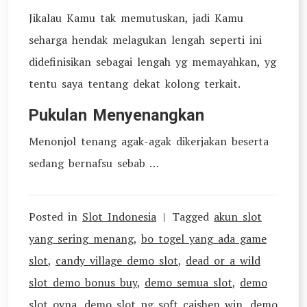
Jikalau Kamu tak memutuskan, jadi Kamu
seharga hendak melagukan lengah seperti ini
didefinisikan sebagai lengah yg memayahkan, yg
tentu saya tentang dekat kolong terkait.
Pukulan Menyenangkan
Menonjol tenang agak-agak dikerjakan beserta
sedang bernafsu sebab …
Posted in
Slot Indonesia
Tagged
akun slot
yang sering menang
,
bo togel yang ada game
slot
,
candy village demo slot
,
dead or a wild
slot demo bonus buy
,
demo semua slot
,
demo
slot oyna
,
demo slot pg soft caishen win
,
demo