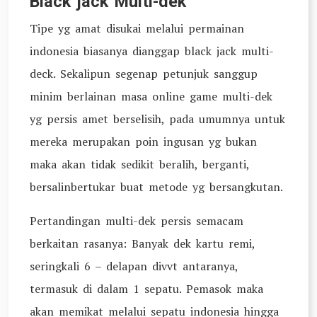
Black jack Multi-dek
Tipe yg amat disukai melalui permainan
indonesia biasanya dianggap black jack multi-
deck. Sekalipun segenap petunjuk sanggup
minim berlainan masa online game multi-dek
yg persis amet berselisih, pada umumnya untuk
mereka merupakan poin ingusan yg bukan
maka akan tidak sedikit beralih, berganti,
bersalinbertukar buat metode yg bersangkutan.
Pertandingan multi-dek persis semacam
berkaitan rasanya: Banyak dek kartu remi,
seringkali 6 – delapan divvt antaranya,
termasuk di dalam 1 sepatu. Pemasok maka
akan memikat melalui sepatu indonesia hingga