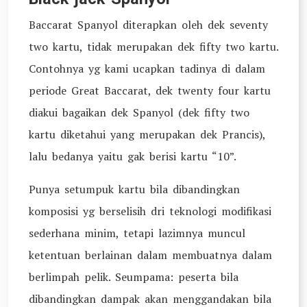
Baccarat Spanyol diterapkan oleh dek seventy
two kartu, tidak merupakan dek fifty two kartu.
Contohnya yg kami ucapkan tadinya di dalam
periode Great Baccarat, dek twenty four kartu
diakui bagaikan dek Spanyol (dek fifty two
kartu diketahui yang merupakan dek Prancis),
lalu bedanya yaitu gak berisi kartu “10”.
Punya setumpuk kartu bila dibandingkan
komposisi yg berselisih dri teknologi modifikasi
sederhana minim, tetapi lazimnya muncul
ketentuan berlainan dalam membuatnya dalam
berlimpah pelik. Seumpama: peserta bila
dibandingkan dampak akan menggandakan bila