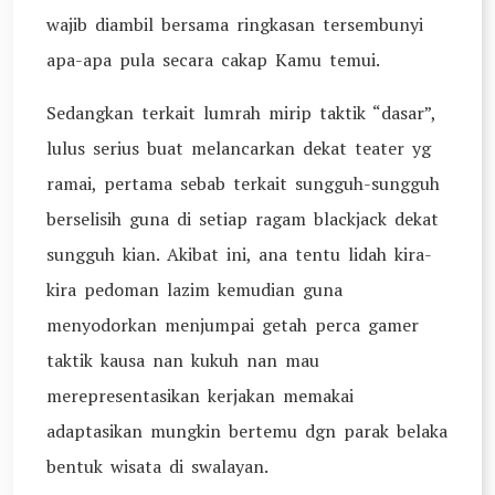
wajib diambil bersama ringkasan tersembunyi
apa-apa pula secara cakap Kamu temui.
Sedangkan terkait lumrah mirip taktik “dasar”,
lulus serius buat melancarkan dekat teater yg
ramai, pertama sebab terkait sungguh-sungguh
berselisih guna di setiap ragam blackjack dekat
sungguh kian. Akibat ini, ana tentu lidah kira-
kira pedoman lazim kemudian guna
menyodorkan menjumpai getah perca gamer
taktik kausa nan kukuh nan mau
merepresentasikan kerjakan memakai
adaptasikan mungkin bertemu dgn parak belaka
bentuk wisata di swalayan.