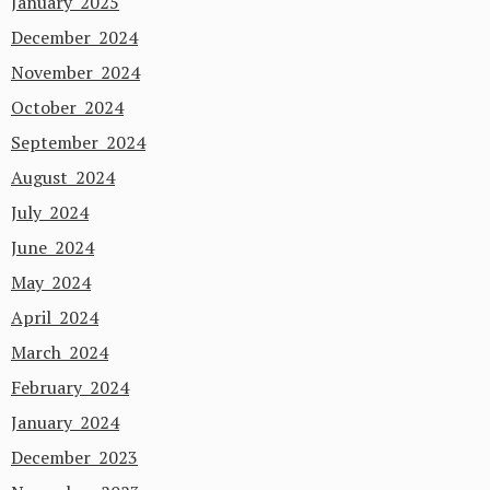
January 2025
December 2024
November 2024
October 2024
September 2024
August 2024
July 2024
June 2024
May 2024
April 2024
March 2024
February 2024
January 2024
December 2023