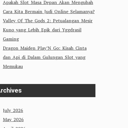
Apakah Slot Masa Depan Akan Mengubah
Cara Kita Bermain Judi Online Selamanya?
Valley Of The Gods 2: Petualangan Mesir
Kuno yang Lebih Epik dari Yggdrasil
Gaming
Dragon Maiden Play’N Go: Kisah Cinta
dan Api di Dalam Gulungan Slot yang
Memukau
rchives
July 2026
May 2026