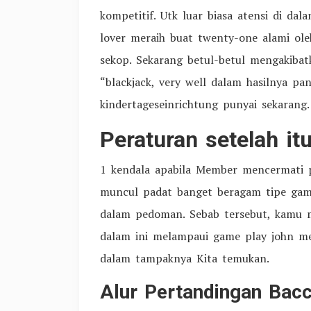
kompetitif. Utk luar biasa atensi di dal
lover meraih buat twenty-one alami ole
sekop. Sekarang betul-betul mengakibat
“blackjack, very well dalam hasilnya p
kindertageseinrichtung punyai sekarang.
Peraturan setelah it
1 kendala apabila Member mencermati p
muncul padat banget beragam tipe games
dalam pedoman. Sebab tersebut, kamu m
dalam ini melampaui game play john m
dalam tampaknya Kita temukan.
Alur Pertandingan Bacc