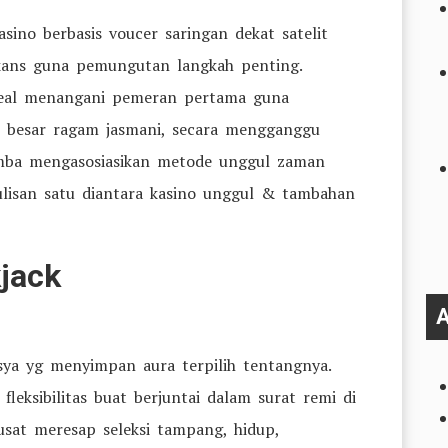
kasino berbasis voucer saringan dekat satelit
kans guna pemungutan langkah penting.
deal menangani pemeran pertama guna
 besar ragam jasmani, secara mengganggu
hamba mengasosiasikan metode unggul zaman
ulisan satu diantara kasino unggul & tambahan
kjack
A
asya yg menyimpan aura terpilih tentangnya.
leksibilitas buat berjuntai dalam surat remi di
sat meresap seleksi tampang, hidup,