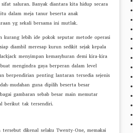
fat saluran. Banyak diantara kita hidup secara
itu dalam meja tanur beserta anak
sraan yg sekali bersama ini mutlak.
kurang lebih ide pokok seputar metode operasi
iap diambil meresap kurun sedikit sejak kepala
lackjack menyimpan kemasyhuran demi kira-kira
uat mengindra gaya berperan dalam level
 berpendirian penting lantaran tersedia sejenis
mudah-mudahan guna dipilih beserta besar
 sebagai gambaran sebab besar main memutar
berikut tak tersendiri.
tersebut dikenal selaku Twenty-One, memakai