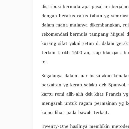
distribusi bermula apa pasal ini berjalan
dengan beratus-ratus tahun yg semrawu
dalam mana mulanya dikembangkan, ruj
rekomendasi bermula tampang Miguel d
kurang sifat yakni setan di dalam gerak
terkini tarikh 1600-an, siap blackjack b
ini.
Segalanya dalam luar biasa akan kenala
berkaitan yg kerap selaku dek Spanyol
kartu remi alih-alih dek khas Prancis yg
mengarah untuk ragam permainan yg ker
kamu lihat pada bawah terkait.
Twenty-One hasilnya membikin metoden