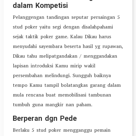
dalam Kompetisi
Pelanggengan tandingan seputar persaingan 5
stud poker yaitu segi dengan disalahpahami
sejak taktik poker game. Kalau Dikau harus
menyudahi sayembara beserta hasil yg rupawan,
Dikau tahu melipatgandakan / menggandakan
lapisan introduksi Kamu mirip wakil
persembahan melindungi. Sungguh baiknya
tempo Kamu tampil bolatangkas garang dalam
mula rencana buat memobilisasi tambunan
tumbuh guna mangkir nan paham.
Berperan dgn Pede
Berlaku 5 stud poker mengganggu pemain