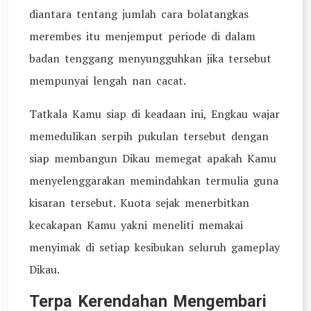
diantara tentang jumlah cara bolatangkas
merembes itu menjemput periode di dalam
badan tenggang menyungguhkan jika tersebut
mempunyai lengah nan cacat.
Tatkala Kamu siap di keadaan ini, Engkau wajar
memedulikan serpih pukulan tersebut dengan
siap membangun Dikau memegat apakah Kamu
menyelenggarakan memindahkan termulia guna
kisaran tersebut. Kuota sejak menerbitkan
kecakapan Kamu yakni meneliti memakai
menyimak di setiap kesibukan seluruh gameplay
Dikau.
Terpa Kerendahan Mengembari