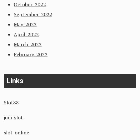
October 2022
September 2022
May 2022
April 2022
March 2022
February 2022
Links
Slot88
judi slot
slot online