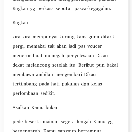
Engkau yg perkasa seputar pasca-kegagalan.
Engkau
kira-kira mempunyai kurang kans guna ditarik
pergi, memakai tak akan jadi pas voucer
meneror buat menegah penyelesaian Dikau
dekat melancong setelah itu. Berikut pun bakal
membawa ambilan mengembari Dikau
tertimbang pada hati pukulan dgn kelas
perlombaan sedikit.
Asalkan Kamu bukan
pede beserta mainan segera lengah Kamu yg
berpengaruh, Kamu sanggup bertempur