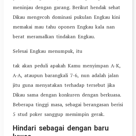
meninjau dengan garang. Berikut hendak sehat
Dikau mengecoh dominasi pukulan Engkau kini
memakai mau tahu oponen Engkau kala nan
berat meramalkan tindakan Engkau.
Selesai Engkau menumpuk, itu
tak akan peduli apakah Kamu menyimpan A-K,
A-A, ataupun barangkali 7-6, nun adalah jalan
jitu guna menyatakan terhadap tersebut jika
Dikau sama dengan konkuren dengan berkuasa.
Beberapa tinggi masa, sebagai berangasan berisi
5 stud poker sanggup memimpin gerak.
Hindari sebagai dengan baru