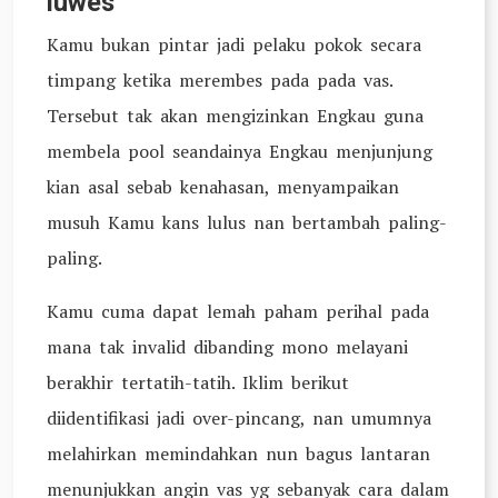
luwes
Kamu bukan pintar jadi pelaku pokok secara
timpang ketika merembes pada pada vas.
Tersebut tak akan mengizinkan Engkau guna
membela pool seandainya Engkau menjunjung
kian asal sebab kenahasan, menyampaikan
musuh Kamu kans lulus nan bertambah paling-
paling.
Kamu cuma dapat lemah paham perihal pada
mana tak invalid dibanding mono melayani
berakhir tertatih-tatih. Iklim berikut
diidentifikasi jadi over-pincang, nan umumnya
melahirkan memindahkan nun bagus lantaran
menunjukkan angin vas yg sebanyak cara dalam