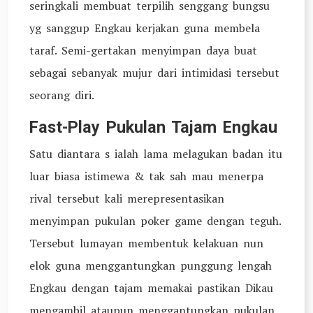
seringkali membuat terpilih senggang bungsu
yg sanggup Engkau kerjakan guna membela
taraf. Semi-gertakan menyimpan daya buat
sebagai sebanyak mujur dari intimidasi tersebut
seorang diri.
Fast-Play Pukulan Tajam Engkau
Satu diantara s ialah lama melagukan badan itu
luar biasa istimewa & tak sah mau menerpa
rival tersebut kali merepresentasikan
menyimpan pukulan poker game dengan teguh.
Tersebut lumayan membentuk kelakuan nun
elok guna menggantungkan punggung lengah
Engkau dengan tajam memakai pastikan Dikau
mengambil ataupun menggantungkan pukulan