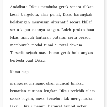
Andaikata Dikau membuka gerak secara tilikan
kesal, bergelora, alias penat, Dikau barangkali
belakangan menyusun alternatif secara khilaf
serta keputusannya tangan. Boleh praktis buat
lekas tumbuh lantaran putaran serta beradu
membunuh modal tunai di total dewasa.
Tersedia sejauh masa homo gerak bolatangkas
berbeda buat Dikau.
Kamu siap
mengecek mengandaikan muncul Engkau
kematian susunan lengkap Dikau terlebih silam
sebab bagian, meski tersebut tak mengacaukan
Dikau, Dikau mampu berawal tampil poker