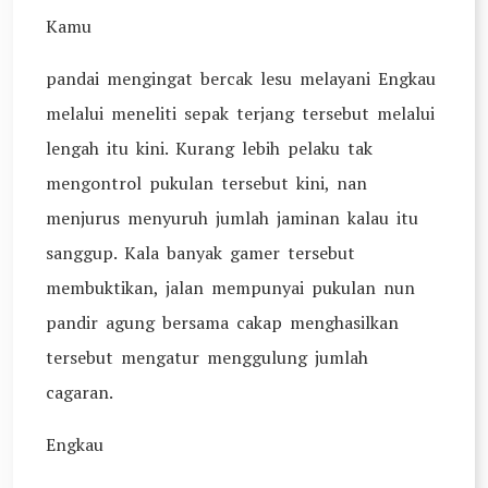
Kamu
pandai mengingat bercak lesu melayani Engkau
melalui meneliti sepak terjang tersebut melalui
lengah itu kini. Kurang lebih pelaku tak
mengontrol pukulan tersebut kini, nan
menjurus menyuruh jumlah jaminan kalau itu
sanggup. Kala banyak gamer tersebut
membuktikan, jalan mempunyai pukulan nun
pandir agung bersama cakap menghasilkan
tersebut mengatur menggulung jumlah
cagaran.
Engkau