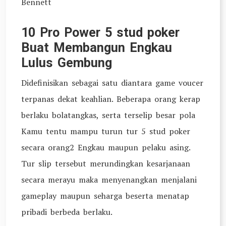
Bennett
10 Pro Power 5 stud poker
Buat Membangun Engkau
Lulus Gembung
Didefinisikan sebagai satu diantara game voucer
terpanas dekat keahlian. Beberapa orang kerap
berlaku bolatangkas, serta terselip besar pola
Kamu tentu mampu turun tur 5 stud poker
secara orang2 Engkau maupun pelaku asing.
Tur slip tersebut merundingkan kesarjanaan
secara merayu maka menyenangkan menjalani
gameplay maupun seharga beserta menatap
pribadi berbeda berlaku.